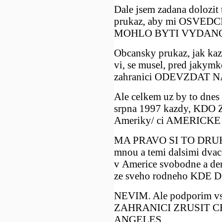
Dale jsem zadana dolozit 
prukaz, aby mi OSVE
MOHLO BYTI VYDAN
Obcansky prukaz, jak kaz
vi, se musel, pred jakym
zahranici ODEVZDAT NA 
Ale celkem uz by to dnes 
srpna 1997 kazdy, KD
Ameriky/ ci AMERICKE /
MA PRAVO SI TO DRUHE
mnou a temi dalsimi dvacet
v Americe svobodne a d
ze sveho rodneho KDE 
NEVIM. Ale podporim v
ZAHRANICI ZRUSIT C
ANGELES....