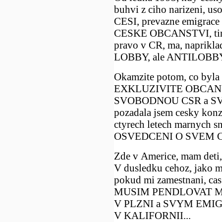
buhvi z ciho narizeni, 
CESI, prevazne emigrace
CESKE OBCANSTVI, tim p
pravo v CR, ma, naprikla
LOBBY, ale ANTILOBBY.
Okamzite potom, co b
EXKLUZIVITE OBCANST
SVOBODNOU CSR a SVO
pozadala jsem cesky konz
ctyrech letech marnych s
OSVEDCENI O SVEM C
Zde v Americe, mam deti,
V dusledku cehoz, jako 
pokud mi zamestnani, cas
MUSIM PENDLOVAT 
V PLZNI a SVYM EM
V KALIFORNII...