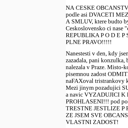
NA CESKE OBCANSTVI, 
podle asi DVACETI 
A SMLUV, ktere budto by
Ceskoslovensko ci nase
REPUBLIKA P O D E P S A
PLNE PRAVO!!!!!
Nanestesti v den, kdy js
zazadala, pani konzulka, 
nalezala v Praze. Misto-
pisemnou zadost ODMITL
naFAXoval tristrankovy 
Mezi jinym pozadujici
a navic VYZADUJICI K R 
PROHLASENI!!! pod po
TRESTNE JESTLIZE P 
ZE JSEM SVE OBCANST
VLASTNI ZADOST!