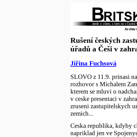
Rušení českých zast
úřadů a Češi v zahr
Jiřina Fuchsová
SLOVO z 11.9. prinasi na
rozhovor s Michalem Zan
kterem se mluvi o nadchaz
v ceske presentaci v zahr
zruseni zastupitelskych u
zemich...
Ceska republika, kdyby c
napriklad jen ve Spojeny