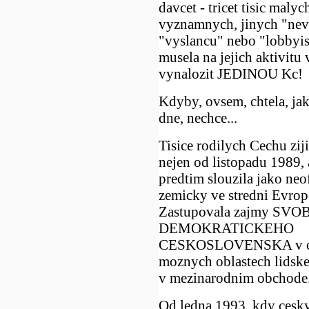
davcet - tricet tisic maly
vyznamnych, jinych "ne
"vyslancu" nebo "lobbyist
musela na jejich aktivitu
vynalozit JEDINOU Kc!
Kdyby, ovsem, chtela, ja
dne, nechce...
Tisice rodilych Cechu ziji
nejen od listopadu 1989, a
predtim slouzila jako neof
zemicky ve stredni Evrope,
Zastupovala zajmy SV
DEMOKRATICKEHO
CESKOSLOVENSKA v ciz
moznych oblastech lidske c
v mezinarodnim obchode.
Od ledna 1993, kdy ceskyt