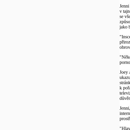
Jenni
v taj
se vš
způso
jako 
"Insc
přiro
obrov
"Někd
porno
Joey 
ukazuj
strán
k poř
telev
důvěr
Jenni
intern
prost
"Hlav