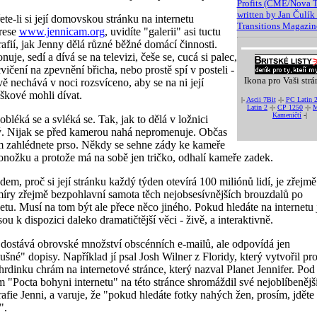
Profits (CME/Nova T
written by Jan Čulík 
ete-li si její domovskou stránku na internetu
Transitions Magazin
rese
www.jennicam.org
, uvidíte "galerii" asi tuctu
rafií, jak Jenny dělá různé běžné domácí činnosti.
nuje, sedí a dívá se na televizi, češe se, cucá si palec,
cvičení na zpevnění břicha, nebo prostě spí v posteli -
Ikona pro Vaši strá
vě nechává v noci rozsvíceno, aby se na ni její
škové mohli dívat.
|-
Ascii 7Bit
-|-
PC Latin 
Latin 2
-|-
CP 1250
-|-
M
Kameničtí
-|
obléká se a svléká se. Tak, jak to dělá v ložnici
. Nijak se před kamerou nahá nepromenuje. Občas
 zahlédnete prso. Někdy se sehne zády ke kameře
onožku a protože má na sobě jen tričko, odhalí kameře zadek.
em, proč si její stránku každý týden otevírá 100 miliónů lidí, je zřejmě
 míry zřejmě bezpohlavní samota těch nejobsesívnějších brouzdalů po
netu. Musí na tom být ale přece něco jiného. Pokud hledáte na internetu 
sou k dispozici daleko dramatičtější věci - živě, a interaktivně.
 dostává obrovské množství obscénních e-mailů, ale odpovídá jen
lušné" dopisy. Například jí psal Josh Wilner z Floridy, který vytvořil pro
hrdinku chrám na internetové stránce, který nazval Planet Jennifer. Pod
em "Pocta bohyni internetu" na této stránce shromáždil své nejoblíbenějš
rafie Jenni, a varuje, že "pokud hledáte fotky nahých žen, prosím, jděte
".