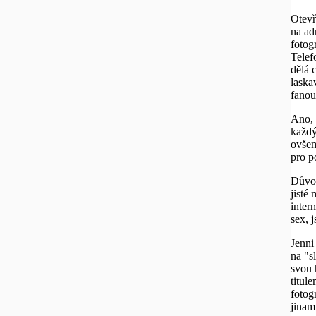
Otevř
na ad
fotog
Telefo
dělá 
laska
fanou
Ano, 
každý
ovšem
pro p
Důvod
jisté
inter
sex, j
Jenni
na "s
svou 
titul
fotog
jinam