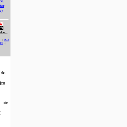
V,
for
e)
nku...
2
-|-
ISO
ac
-|-
 do
jen
 tuto
í