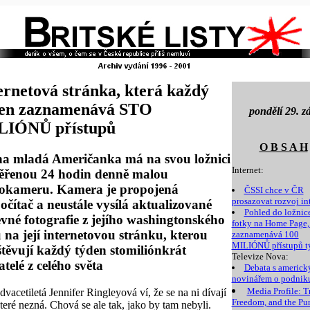
ernetová stránka, která každý
den zaznamenává STO
pondělí 29. zá
LIÓNŮ přístupů
O B S A H
a mladá Američanka má na svou ložnici
Internet:
ěřenou 24 hodin denně malou
eokameru. Kamera je propojená
ČSSI chce v ČR
prosazovat rozvoj in
očítač a neustále vysílá aktualizované
Pohled do ložnic
vné fotografie z jejího washingtonského
fotky na Home Page,
 na její internetovou stránku, kterou
zaznamenává 100
MILIÓNŮ přístupů t
těvují každý týden stomiliónkrát
Televize Nova:
atelé z celého světa
Debata s americ
novinářem o podni
Media Profile: T
dvacetiletá Jennifer Ringleyová ví, že se na ni dívají
Freedom, and the Pur
 které nezná. Chová se ale tak, jako by tam nebyli.