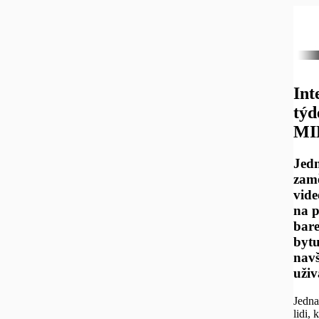
Int
tý
MI
Jedn
zam
vid
na p
bare
bytu
navš
uživ
Jedna
lidi,