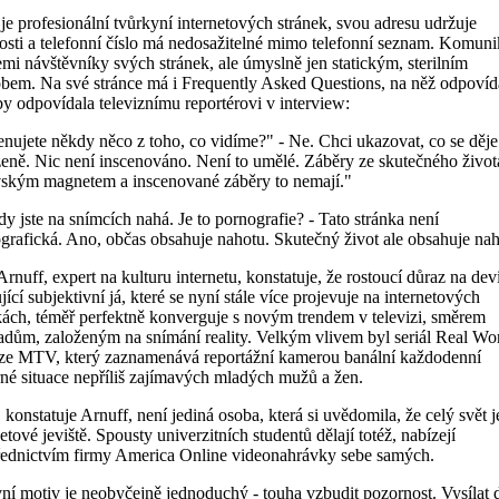
 je profesionální tvůrkyní internetových stránek, svou adresu udržuje
nosti a telefonní číslo má nedosažitelné mimo telefonní seznam. Komuni
emi návštěvníky svých stránek, ale úmyslně jen statickým, sterilním
bem. Na své stránce má i Frequently Asked Questions, na něž odpovíd
by odpovídala televiznímu reportérovi v interview:
enujete někdy něco z toho, co vidíme?" - Ne. Chci ukazovat, co se děje
zeně. Nic není inscenováno. Není to umělé. Záběry ze skutečného život
ským magnetem a inscenované záběry to nemají."
y jste na snímcích nahá. Je to pornografie? - Tato stránka není
grafická. Ano, občas obsahuje nahotu. Skutečný život ale obsahuje nah
Arnuff, expert na kulturu internetu, konstatuje, že rostoucí důraz na devi
ící subjektivní já, které se nyní stále více projevuje na internetových
kách, téměř perfektně konverguje s novým trendem v televizi, směrem
adům, založeným na snímání reality. Velkým vlivem byl seriál Real Wo
ize MTV, který zaznamenává reportážní kamerou banální každodenní
né situace nepříliš zajímavých mladých mužů a žen.
, konstatuje Arnuff, není jediná osoba, která si uvědomila, že celý svět j
etové jeviště. Spousty univerzitních studentů dělají totéž, nabízejí
řednictvím firmy America Online videonahrávky sebe samých.
ní motiv je neobyčejně jednoduchý - touha vzbudit pozornost. Vysílat 