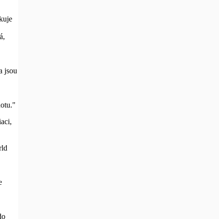
kuje
á,
a jsou
otu."
aci,
rld
e
do