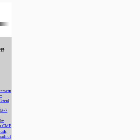
ří
ternetu
e:
 která
ýdně
kým
ku CME
ruth,
suit of