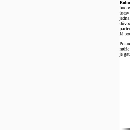
Bohu
budov
ústav
jedna
důvod
pacie
Já po
Pokud
může 
je ga