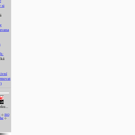
é
 si
á
y
avana
u
h:
lká
tivní
ormovat
)
nku...
2
-|-
ISO
ac
-|-