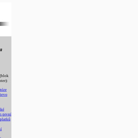
na
(blok
ter):
níze
ajevo
ské
h první
platků
í