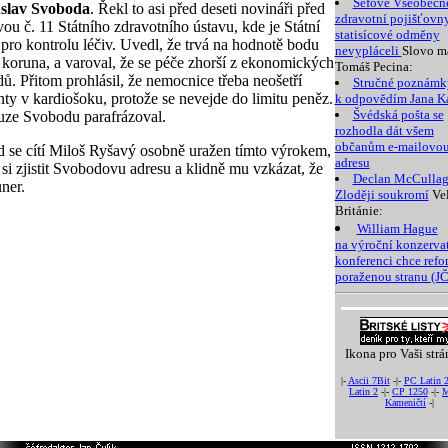
Šéfové Všeobecn
slav Svoboda
. Řekl to asi před deseti novináři před
zdravotní pojišťovny
ou č. 11 Státního zdravotního ústavu, kde je Státní
statisícové odměny
 pro kontrolu léčiv. Uvedl, že trvá na hodnotě bodu
nevypláceli
Slovo m
 koruna, a varoval, že se péče zhorší z ekonomických
Tomáš Pecina:
ů. Přitom prohlásil, že nemocnice třeba neošetří
Stručné poznámk
nty v kardiošoku, protože se nevejde do limitu peněz.
k odpovědím Jana K
Švédská pošta se
uze Svobodu parafrázoval.
rozhodla dát všem
občanům e-mailovo
 se cítí Miloš Ryšavý osobně uražen tímto výrokem,
adresu
si zjistit Svobodovu adresu a klidně mu vzkázat, že
Declan McCullag
uner.
Zloději soukromí
Ve
Británie:
William Hague
na výroční konzerva
konferenci chce ref
poraženou stranu (JČ
Ikona pro Vaši strá
|-
Ascii 7Bit
-|-
PC Latin 
Latin 2
-|-
CP 1250
-|-
M
Kameničtí
-|