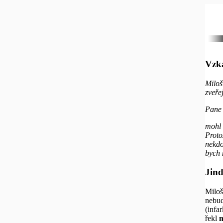
Vzka
Miloš
zveře
Pane 
mohl 
Proto
nekdo
bych 
Jind
Miloš
nebud
(infa
řekl
m