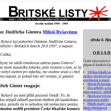
z Jindřicha Gintera
Miloši Ryšavému
středa 8. říj
 Ryšavý byl pohoršen článkem Jindřicha Gintera,
jněným v Britských listech 29.9.1997, a napsal:
O B S A H
Culiku,
České zdravotnictví 
byste mi sdelit emailovou adresu pana Gintera?
připravil Jindřich Gin
ze mam manzelku lekarku, jeho zvaneni o tom, ze by
 nebyl osetren pri infarktu, me osobne urazi a chtel
Většina lékařů pe
mu napsat, ze pokud toto siri verejne, je gauner.
nechce, ale dávají n
znechucení a strach
Miloši Ryšavému
řich Ginter reaguje:
Dva příběhy a če
zdravotnictví - přibě
 Ryšavý asi není příliš pozorný čtenář. To, že
Návrh nových po
ou nejspíš někteří pacienti ošetřeni při kardiošoku
za zdravotní služby
Příběh druhý: pan
rktu), protože na to nebudou mít nemocnice peníze,
Marie Mičánková
inulou neděli prezident České lékařské komory