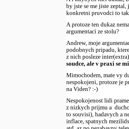
by jste se me jiste zeptal,
konkretni pruvodci to take
A protoze ten dukaz nema
argumentaci ze stolu?
Andrew, moje argumentace
podobnych pripadu, ktere 
z nich posleze inter(extra
soudce, ale v praxi se m
Mimochodem, mate vy duk
nespokojeni, protoze je p
na Viden? :-)
Nespokojenost lidi pramen
z nizkych prijmu a duch
to souvisi), hadavych a 
inflace, spatnych mezilid
atd. az po nezabavny tele