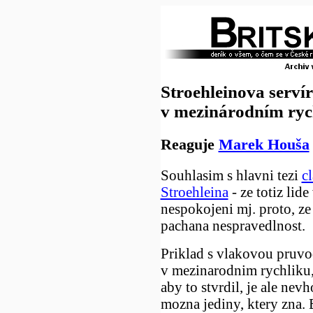
Stroehleinova serví
v mezinárodním ryc
Reaguje
Marek Houša
Souhlasim s hlavni tezi
c
Stroehleina
- ze totiz lid
nespokojeni mj. proto, ze 
pachana nespravedlnost.
Priklad s vlakovou pruvo
v mezinarodnim rychliku, 
aby to stvrdil, je ale nevh
mozna jediny, ktery zna. 