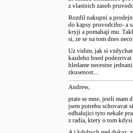
z vlastnich zasob pruvodc
Rozdil nakupni a prodejni
do kapsy pruvodciho- a sa
kryji a pomahaji mu. Tak
si, ze se na tom dnes neco
Uz vidim, jak si vzdycha
kazdeho hned podezrivat 
hledame necestne jednani.
zkusenost...
Andrew,
ptate se mne, jestli mam
jsem potrebu schovavat si
odhalujici tyto nekale pra
z radia, ktery o tom kdysi
A i kdybych mel dukaz, ze