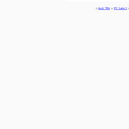
|-
Ascii 7Bit
-|-
PC Latin 2
-