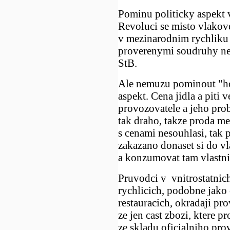
Pominu politicky aspekt v
Revoluci se misto vlako
v mezinarodnim rychliku
proverenymi soudruhy n
StB.
Ale nemuzu pominout "h
aspekt. Cena jidla a piti v
provozovatele a jeho pro
tak draho, takze proda m
s cenami nesouhlasi, tak 
zakazano donaset si do v
a konzumovat tam vlastni
Pruvodci v vnitrostatnic
rychlicich, podobne jako 
restauracich, okradaji pro
ze jen cast zbozi, ktere pr
ze skladu oficialniho pro