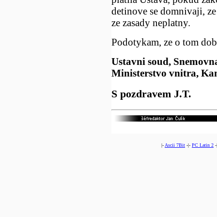
detinove se domnivaji, ze
ze zasady neplatny.
Podotykam, ze o tom dobre
Ustavni soud, Snemovna
Ministerstvo vnitra, Ka
S pozdravem J.T.
|-
Ascii 7Bit
-|-
PC Latin 2
-