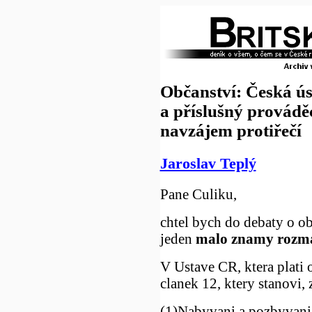
Občanství: Česká ú
a příslušný prováděc
navzájem protiřečí
Jaroslav Teplý
Pane Culiku,
chtel bych do debaty o ob
jeden
malo znamy rozma
V Ustave CR, ktera plati 
clanek 12, ktery stanovi, 
(1)Nabyvani a pozbyvani 