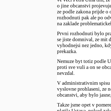
o jine obcanstvi projevuje
ze podle zakona prijde o 
rozhodnuti pak ale po odv
na zaklade problematicke
Prvni rozhodnuti bylo pr
se jiste domnival, ze mit 
vyhodnejsi nez jedno, kdy
prekazka.
Nemuze byt totiz podle U
proti sve vuli a on se ob
nevzdal.
V administrativnim spisu 
vyslovne prohlaseni, ze n
obcanstvi, aby bylo jasne,
Takze jsme opet v pomere
platila Ustava, pokud zak