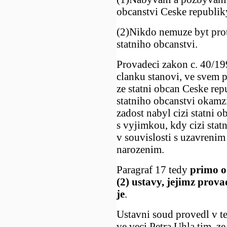
obcanstvi Ceske republik
(2)Nikdo nemuze byt prot
statniho obcanstvi.
Provadeci zakon c. 40/19
clanku stanovi, ve svem p
ze statni obcan Ceske re
statniho obcanstvi okamzi
zadost nabyl cizi statni o
s vyjimkou, kdy cizi stat
v souvislosti s uzavrenim
narozenim.
Paragraf 17 tedy
primo o
(2) ustavy, jejimz pro
je
.
Ustavni soud provedl v te
ve veci Petra Uhla tim, ze