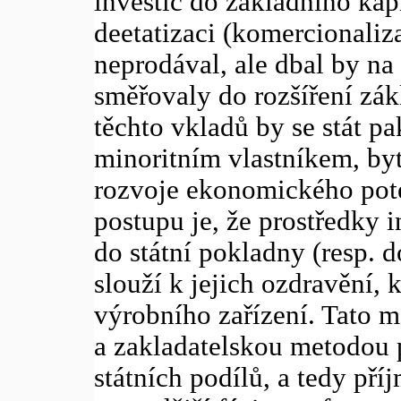
investic do základního kapi
deetatizaci (komercionaliz
neprodával, ale dbal by na
směřovaly do rozšíření zák
těchto vkladů by se stát p
minoritním vlastníkem, by
rozvoje ekonomického pot
postupu je, že prostředky i
do státní pokladny (resp. 
slouží k jejich ozdravění, 
výrobního zařízení. Tato m
a zakladatelskou metodou p
státních podílů, a tedy pří