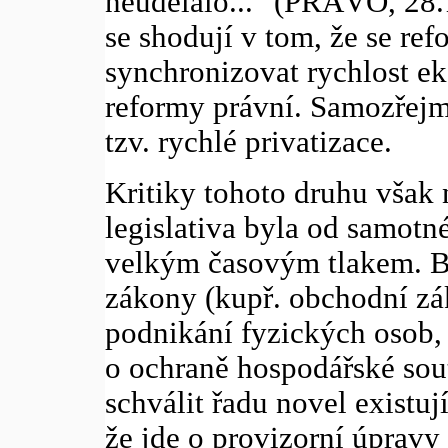
neudělalo..." (PRÁVO, 28.
se shodují v tom, že se re
synchronizovat rychlost e
reformy právní. Samozřejm
tzv. rychlé privatizace.
Kritiky tohoto druhu však 
legislativa byla od samotn
velkým časovým tlakem. By
zákony (kupř. obchodní z
podnikání fyzických osob,
o ochraně hospodářské sout
schválit řadu novel existuj
že jde o provizorní úpravy