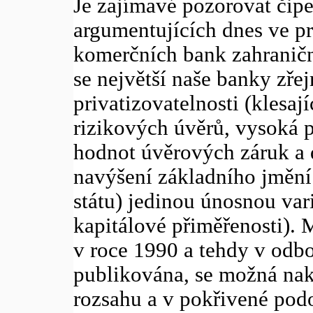
Je zajímavé pozorovat čipe
argumentujících dnes ve pr
komerčních bank zahraničn
se největší naše banky zřej
privatizovatelnosti (klesaj
rizikových úvěrů, vysoká 
hodnot úvěrových záruk a d
navýšení základního jmění 
státu) jedinou únosnou var
kapitálové přiměřenosti). 
v roce 1990 a tehdy v odb
publikována, se možná na
rozsahu a v pokřivené podo