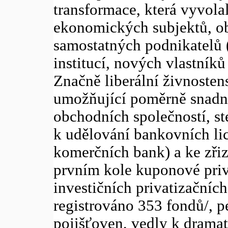
transformace, která vyvola
ekonomických subjektů, ob
samostatných podnikatelů (
institucí, nových vlastníků
Značně liberální živnosten
umožňující poměrně snadné
obchodních společností, ste
k udělování bankovních lic
komerčních bank) a ke zřiz
prvním kole kuponové priv
investičních privatizačníc
registrováno 353 fondů/, p
pojišťoven, vedly k drama