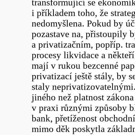
transformující se ekonomi
i příkladem toho, že strate
nedomyšlena. Pokud by úč
pozastave na, přistoupily 
a privatizačním, popříp. tr
procesy likvidace a někteří
mají v rukou bezcenné papí
privatizací ještě stály, by
staly neprivatizovatelnými
jiného než platnost zákona 
v praxi různými způsoby b
bank, přetíženost obchodní
mimo děk poskytla základ