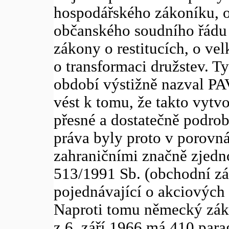
hospodářského zákoníku, 
občanského soudního řádu 
zákony o restitucích, o vel
o transformaci družstev. Tyt
období výstižně nazval 
vést k tomu, že takto vyt
přesné a dostatečně podro
práva byly proto v porov
zahraničními značně zjedn
513/1991 Sb. (obchodní zá
pojednávající o akciových 
Naproti tomu německý zák
z 6. září 1966 má 410 para