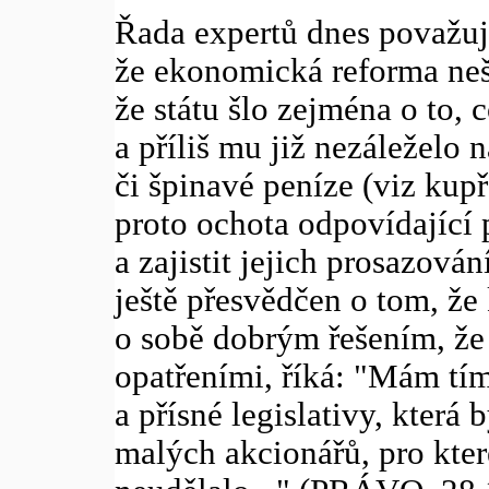
Řada expertů dnes považuj
že ekonomická reforma nešl
že státu šlo zejména o to, 
a příliš mu již nezáleželo 
či špinavé peníze (viz ku
proto ochota odpovídající 
a zajistit jejich prosazov
ještě přesvědčen o tom, že
o sobě dobrým řešením, že
opatřeními, říká: "Mám tím
a přísné legislativy, která
malých akcionářů, pro kter