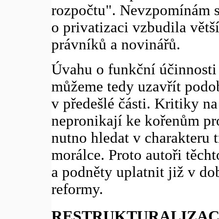
rozpočtu". Nevzpomínám si
o privatizaci vzbudila větš
právníků a novinářů.
Úvahu o funkční účinnosti
můžeme tedy uzavřít podob
v předešlé části. Kritiky n
nepronikají ke kořenům pro
nutno hledat v charakteru t
morálce. Proto autoři těch
a podněty uplatnit již v d
reformy.
RESTRUKTURALIZA