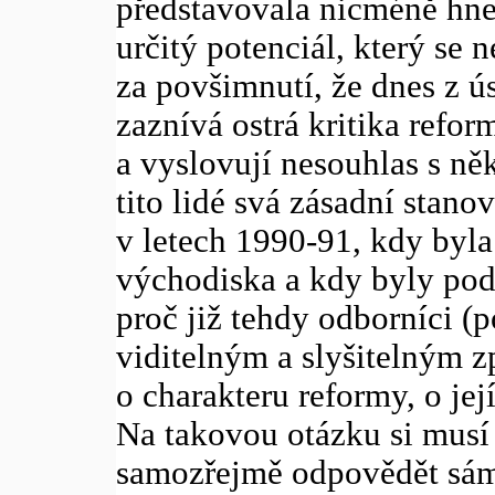
představovala nicméně hne
určitý potenciál, který se 
za povšimnutí, že dnes z ú
zaznívá ostrá kritika refo
a vyslovují nesouhlas s ně
tito lidé svá zásadní stano
v letech 1990-91, kdy byla
východiska a kdy byly pod
proč již tehdy odborníci (p
viditelným a slyšitelným 
o charakteru reformy, o jej
Na takovou otázku si musí 
samozřejmě odpovědět sám