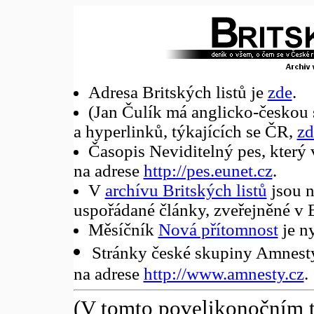
Adresa Britských listů je
zde
.
(Jan Čulík má anglicko-českou 
a hyperlinků, týkajících se ČR,
zd
Časopis Neviditelný pes, který 
na adrese
http://pes.eunet.cz
.
V
archívu Britských listů
jsou n
uspořádané články, zveřejněné v 
Měsíčník
Nová přítomnost
je ny
Stránky české skupiny Amnesty 
na adrese
http://www.amnesty.cz
.
(V tomto povelikonočním t