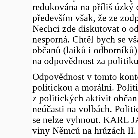
redukována na příliš úzký o
především však, že ze zod
Nechci zde diskutovat o od
nesporná. Chtěl bych se vš
občanů (laiků i odborníků) 
na odpovědnost za politiku
Odpovědnost v tomto kont
politickou a morální. Poli
z politických aktivit občan
neúčasti na volbách. Polit
se nelze vyhnout. KARL J
viny Němců na hrůzách II.