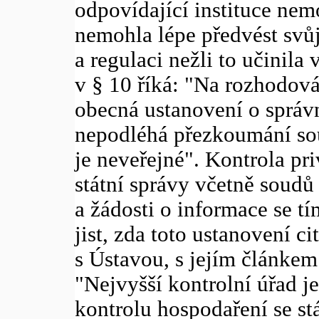
odpovídající instituce nem
nemohla lépe předvést svůj
a regulaci nežli to učinila
v § 10 říká: "Na rozhodován
obecná ustanovení o správn
nepodléhá přezkoumání so
je neveřejné". Kontrola pr
státní správy včetně soudů
a žádosti o informace se t
jist, zda toto ustanovení 
s Ústavou, s jejím článkem 
"Nejvyšší kontrolní úřad j
kontrolu hospodaření se st