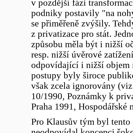
v pozdější fázi transformac
podniky postavily "na nohy
se přiměřeně zvýšily. Tehd
z privatizace pro stát. Jed
způsobu měla být i nižší 
resp. nižší úvěrové zatíž
odpovídající i nižší objem
postupy byly široce publik
však zcela ignorovány (viz
10/1990, Poznámky k priv
Praha 1991, Hospodářské no
Pro Klausův tým byl tento 
neodpovídal koncepci šoko