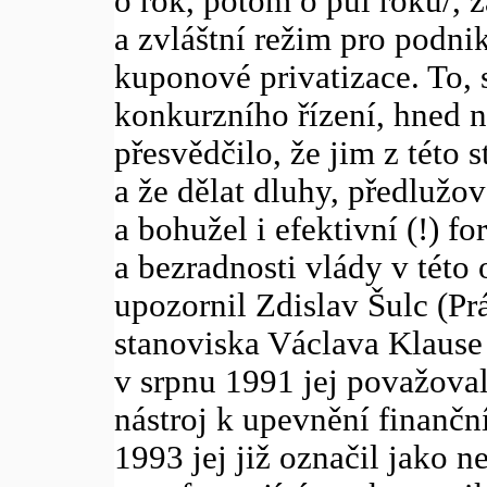
o rok, potom o půl roku/, 
a zvláštní režim pro podni
kuponové privatizace. To,
konkurzního řízení, hned 
přesvědčilo, že jim z této 
a že dělat dluhy, předlužov
a bohužel i efektivní (!) f
a bezradnosti vlády v této o
upozornil Zdislav Šulc (Pr
stanoviska Václava Klause
v srpnu 1991 jej považoval
nástroj k upevnění finančn
1993 jej již označil jako