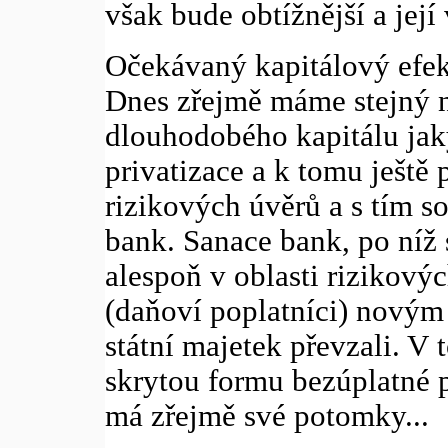
však bude obtížnější a její
Očekávaný kapitálový efekt
Dnes zřejmě máme stejný 
dlouhodobého kapitálu jak
privatizace a k tomu ještě 
rizikových úvěrů a s tím s
bank. Sanace bank, po níž s
alespoň v oblasti rizikovýc
(daňoví poplatníci) novým v
státní majetek převzali. V 
skrytou formu bezúplatné p
má zřejmě své potomky...