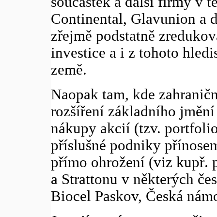
součástek a další firmy v 
Continental, Glavunion a d
zřejmě podstatně zredukova
investice a i z tohoto hle
země.
Naopak tam, kde zahraničn
rozšíření základního jmění
nákupy akcií (tzv. portfoli
příslušné podniky přínosem
přímo ohrožení (viz kupř.
a Strattonu v některých če
Biocel Paskov, Česká námoř