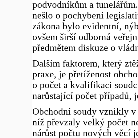
podvodníkům a tunelářům. 
nešlo o pochybení legislati
zákona bylo evidentní, nýb
ovšem širší odborná veřejn
předmětem diskuze o vlád
Dalším faktorem, který zt
praxe, je přetíženost obch
o počet a kvalifikaci soudc
narůstající počet případů, 
Obchodní soudy vznikly v r
níž převzaly velký počet 
nárůst počtu nových věcí j