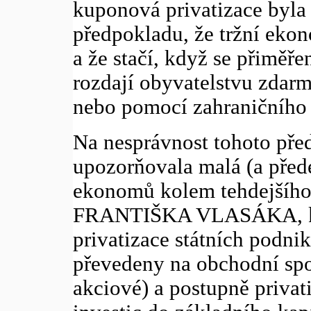
kuponová privatizace byl
předpokladu, že tržní ekon
a že stačí, když se přiměř
rozdají obyvatelstvu zdarm
nebo pomocí zahraničního 
Na nesprávnost tohoto pře
upozorňovala malá (a před
ekonomů kolem tehdejšího
FRANTIŠKA VLASÁKA, kte
privatizace státních podni
převedeny na obchodní spo
akciové) a postupně priva