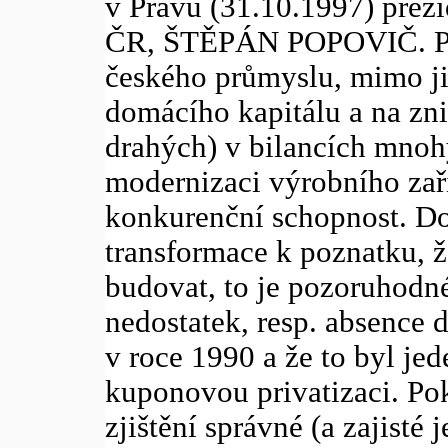
v Právu (31.10.1997) prez
ČR, ŠTĚPÁN POPOVIČ. Pou
českého průmyslu, mimo ji
domácího kapitálu a na zni
drahých) v bilancích mno
modernizaci výrobního zaří
konkurenční schopnost. Do
transformace k poznatku, ž
budovat, to je pozoruhodné 
nedostatek, resp. absence 
v roce 1990 a že to byl je
kuponovou privatizaci. Po
zjištění správné (a zajisté 