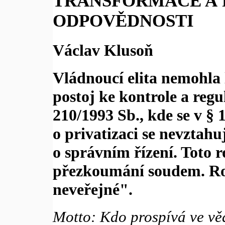
TRANSFORMACE A
ODPOVĚDNOSTI
Václav Klusoň
Vládnoucí elita nemohla 
postoj ke kontrole a regul
210/1993 Sb., kde se v §
o privatizaci se nevztahu
o správním řízení. Toto 
přezkoumání soudem. Roz
neveřejné".
Motto: Kdo prospívá ve vě