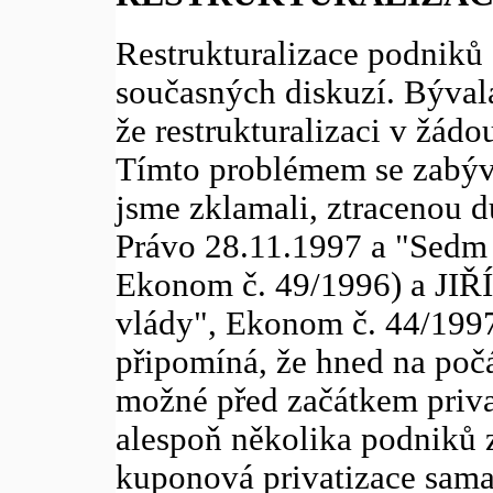
Restrukturalizace podniků
současných diskuzí. Bývalá
že restrukturalizaci v žád
Tímto problémem se zabýv
jsme zklamali, ztracenou 
Právo 28.11.1997 a "Sedm l
Ekonom č. 49/1996) a JI
vlády", Ekonom č. 44/199
připomíná, že hned na počát
možné před začátkem privat
alespoň několika podniků z
kuponová privatizace sama