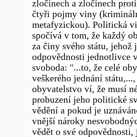
zločinech a zločinech proti
čtyři pojmy viny (krimináln
metafyzickou). Politická v
spočívá v tom, že každý o
za činy svého státu, jehož 
odpovědnosti jednotlivce v
svoboda: "...to, že celé o
veškerého jednání státu,...
obyvatelstvo ví, že musí n
probuzení jeho politické s
vědění a pokud je uznáváno
vnější nároky nesvobodných 
vědět o své odpovědnosti, j