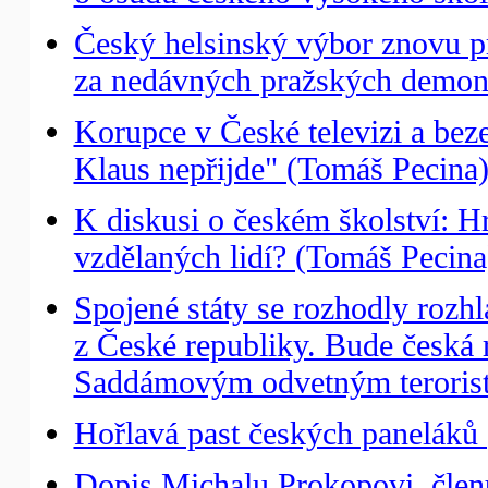
Český helsinský výbor znovu prot
za nedávných pražských demons
Korupce v České televizi a bez
Klaus nepřijde" (Tomáš Pecina
K diskusi o českém školství: H
vzdělaných lidí? (Tomáš Pecina
Spojené státy se rozhodly roz
z České republiky. Bude česká 
Saddámovým odvetným teroris
Hořlavá past českých paneláků 
Dopis Michalu Prokopovi, člen