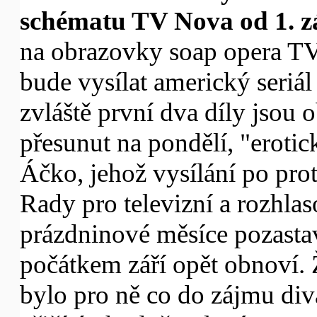
schématu TV Nova od 1. z
na obrazovky soap opera TV
bude vysílat americký seriá
zvláště první dva díly jsou
přesunut na pondělí, "eroti
Áčko, jehož vysílání po pro
Rady pro televizní a rozhla
prázdninové měsíce pozastavi
počátkem září opět obnoví. Ž
bylo pro ně co do zájmu divá