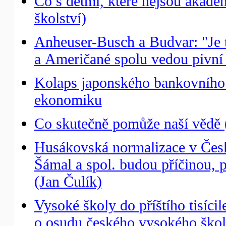
Co s dětmi, které nejsou akade
školství)
Anheuser-Busch a Budvar: "Je t
a Američané spolu vedou pivní
Kolaps japonského bankovního 
ekonomiku
Co skutečně pomůže naší vědě (
Husákovská normalizace v České
Šámal a spol. budou příčinou, pr
(Jan Čulík)
Vysoké školy do příštího tisícil
o osudu českého vysokého škols