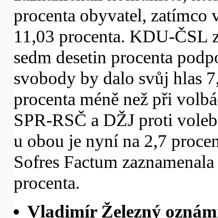
procenta obyvatel, zatímco v
11,03 procenta. KDU-ČSL zt
sedm desetin procenta podpo
svobody by dalo svůj hlas 7,
procenta méně než při volb
SPR-RSČ a DŽJ proti voleb
u obou je nyní na 2,7 proce
Sofres Factum zaznamenala v
procenta.
Vladimír Železný oznámi