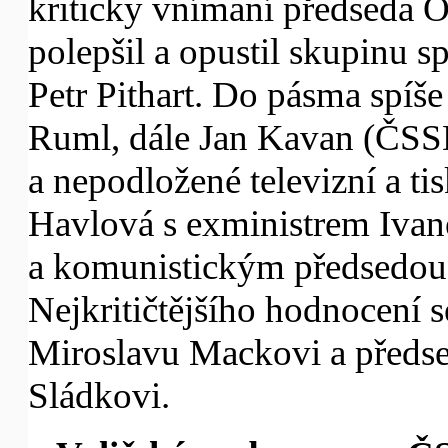
kriticky vnímaní předseda O
polepšil a opustil skupinu s
Petr Pithart. Do pásma spíše
Ruml, dále Jan Kavan (ČSSD
a nepodložené televizní a 
Havlová s exministrem Iva
a komunistickým předsedou
Nejkritičtějšího hodnocení 
Miroslavu Mackovi a před
Sládkovi.