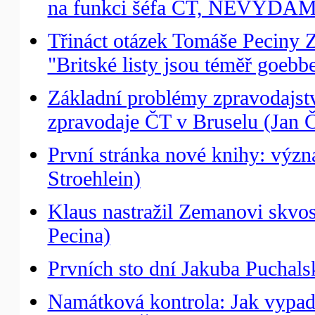
na funkci šéfa ČT, NEVYDÁM
Třináct otázek Tomáše Peciny
"Britské listy jsou téměř goebb
Základní problémy zpravodajst
zpravodaje ČT v Bruselu (Jan Č
První stránka nové knihy: v
Stroehlein)
Klaus nastražil Zemanovi skvo
Pecina)
Prvních sto dní Jakuba Puchals
Namátková kontrola: Jak vypada