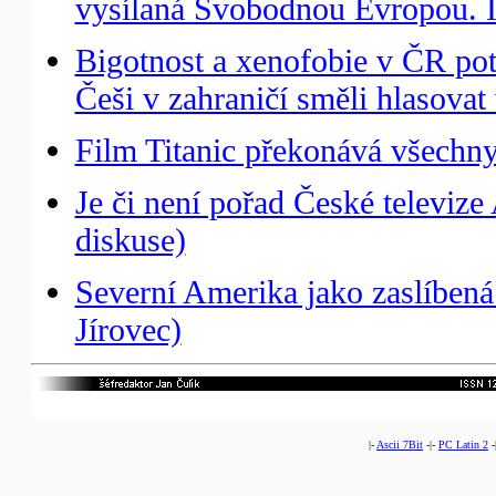
vysílaná Svobodnou Evropou. I
Bigotnost a xenofobie v ČR pot
Češi v zahraničí směli hlasovat
Film Titanic překonává všechny
Je či není pořad České televize 
diskuse)
Severní Amerika jako zaslíbená 
Jírovec)
|-
Ascii 7Bit
-|-
PC Latin 2
-