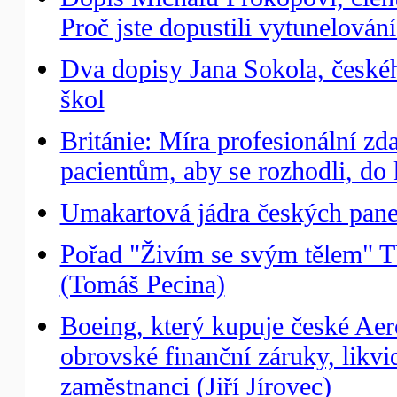
Proč jste dopustili vytunelován
Dva dopisy Jana Sokola, českéh
škol
Británie: Míra profesionální z
pacientům, aby se rozhodli, do 
Umakartová jádra českých panel
Pořad "Živím se svým tělem" T
(Tomáš Pecina)
Boeing, který kupuje české Aer
obrovské finanční záruky, likv
zaměstnanci (Jiří Jírovec)