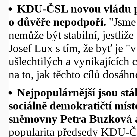
KDU-ČSL novou vládu př
o důvěře nepodpoří.
"Jsme 
nemůže být stabilní, jestliž
Josef Lux s tím, že byť je 
ušlechtilých a vynikajících
na to, jak těchto cílů dosáhn
Nejpopulárnější jsou stá
sociálně demokratičtí mís
sněmovny Petra Buzková a
popularita předsedy KDU-ČS