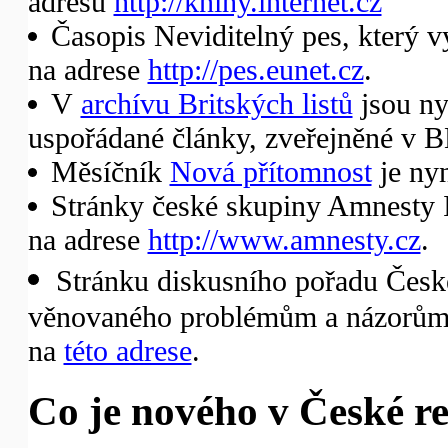
adresu
http://knihy.internet.cz
Časopis Neviditelný pes, který v
na adrese
http://pes.eunet.cz
.
V
archívu Britských listů
jsou ny
uspořádané články, zveřejněné v B
Měsíčník
Nová přítomnost
je nyn
Stránky české skupiny Amnesty I
na adrese
http://www.amnesty.cz
.
Stránku diskusního pořadu České
věnovaného problémům a názorům 
na
této adrese
.
Co je nového v České re