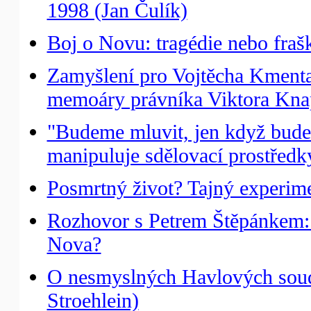
1998 (Jan Čulík)
Boj o Novu: tragédie nebo fraš
Zamyšlení pro Vojtěcha Kmenta:
memoáry právníka Viktora Knap
"Budeme mluvit, jen když budeme
manipuluje sdělovací prostředk
Posmrtný život? Tajný experime
Rozhovor s Petrem Štěpánkem: Pr
Nova?
O nesmyslných Havlových soud
Stroehlein)