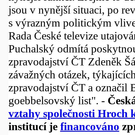
jsou v nynější situaci, po 
s výrazným politickým vlive
Rada České televize utajová
Puchalský odmítá poskytnou
zpravodajství ČT Zdeněk Š
závažných otázek, týkajícíc
zpravodajství ČT a označil B
goebbelsovský list". -
Česká 
vztahy společnosti Hroch 
institucí je
financováno
zp