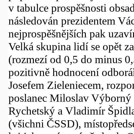
v tabulce prospěšnosti obsa
následován prezidentem Vác
nejprospěšnějších pak uzav
Velká skupina lidí se opět z
(rozmezí od 0,5 do minus 0,5
pozitivně hodnocení odborá
Josefem Zieleniecem, rozpo
poslanec Miloslav Výborný
Rychetský a Vladimír Špidla
(všichni ČSSD), místopředs