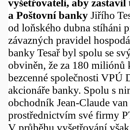
vyšetřovateli, aby zastavil 
a Poštovní banky
Jiřího Te
od loňského dubna stíháni p
závazných pravidel hospodář
banky Tesař byl spolu se 
obviněn, že za 180 miliónů 
bezcenné společnosti VPÚ De
akcionáře banky. Spolu s ni
obchodník Jean-Claude van
prostřednictvím své firmy P
V průběhu vyšetřování však