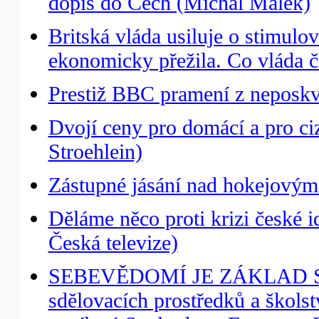
dopis do Čech (Michal Málek)
Britská vláda usiluje o stimulo
ekonomicky přežila. Co vláda č
Prestiž BBC pramení z neposkvr
Dvojí ceny pro domácí a pro c
Stroehlein)
Zástupné jásání nad hokejovým
Děláme něco proti krizi české i
Česká televize)
SEBEVĚDOMÍ JE ZÁKLAD SVO
sdělovacích prostředků a školst