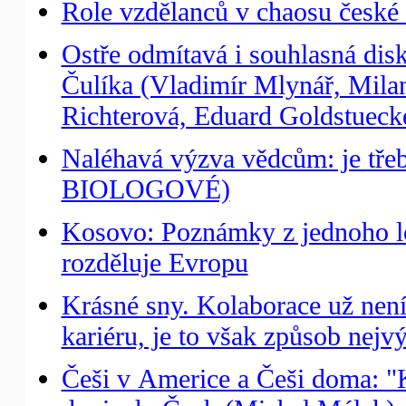
Role vzdělanců v chaosu české 
Ostře odmítavá i souhlasná dis
Čulíka (Vladimír Mlynář, Milan
Richterová, Eduard Goldstuecke
Naléhavá výzva vědcům: je třeb
BIOLOGOVÉ)
Kosovo: Poznámky z jednoho l
rozděluje Evropu
Krásné sny. Kolaborace už nen
kariéru, je to však způsob nejv
Češi v Americe a Češi doma: "K