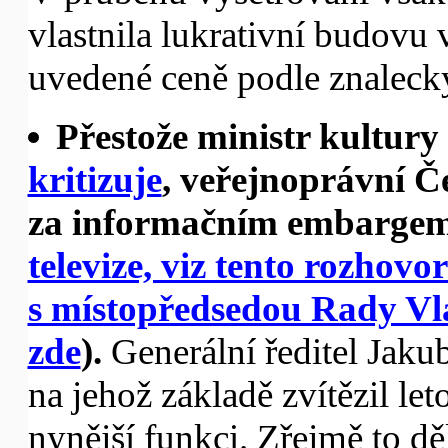
vlastnila lukrativní budovu 
uvedené ceně podle znaleck
Přestože ministr kultury 
kritizuje
, veřejnoprávní Če
za informačním embargem
televize, viz tento rozhov
s místopředsedou Rady V
zde
).
Generální ředitel Jak
na jehož základě zvítězil le
nynější funkci. Zřejmě to dě