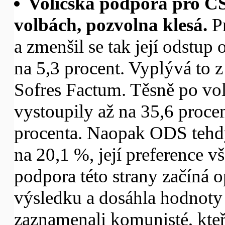
Voličská podpora pro ČS
volbách, pozvolna klesá.
P
a zmenšil se tak její odstup
na 5,3 procent. Vyplývá to
Sofres Factum. Těsně po vo
vystoupily až na 35,6 procen
procenta. Naopak ODS tehd
na 20,1 %, její preference v
podpora této strany začíná 
výsledku a dosáhla hodnoty
zaznamenali komunisté, kteř