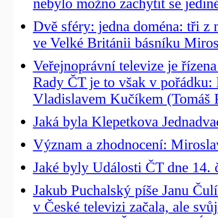
nebylo možno zachytit se jedin
Dvě sféry: jedna doména: tři 
ve Velké Británii básníku Miro
Veřejnoprávní televize je řízen
Rady ČT je to však v pořádku
Vladislavem Kučíkem (Tomáš P
Jaká byla Klepetkova Jednadvac
Význam a zhodnocení: Miroslav
Jaké byly Události ČT dne 14. 
Jakub Puchalský píše Janu Čulík
v České televizi začala, ale svů