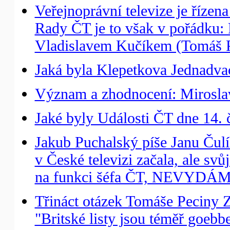
Veřejnoprávní televize je řízen
Rady ČT je to však v pořádku
Vladislavem Kučíkem (Tomáš P
Jaká byla Klepetkova Jednadvac
Význam a zhodnocení: Miroslav
Jaké byly Události ČT dne 14. 
Jakub Puchalský píše Janu Čulík
v České televizi začala, ale svů
na funkci šéfa ČT, NEVYDÁM
Třináct otázek Tomáše Peciny
"Britské listy jsou téměř goebb