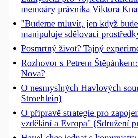
memoáry právníka Viktora Knap
"Budeme mluvit, jen když budeme
manipuluje sdělovací prostředk
Posmrtný život? Tajný experime
Rozhovor s Petrem Štěpánkem: Pr
Nova?
O nesmyslných Havlových soud
Stroehlein)
O přípravě strategie pro zapoj
vzdělání a Evropa" (Sdružení pr
Havel chce jednat s komunisty