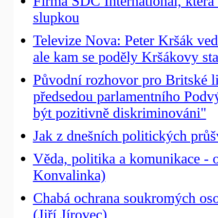
Firma SDC International, která 
slupkou
Televize Nova: Peter Kršák ved
ale kam se poděly Kršákovy st
Původní rozhovor pro Britské l
předsedou parlamentního Podvý
být pozitivně diskriminováni"
Jak z dnešních politických prů
Věda, politika a komunikace - 
Konvalinka)
Chabá ochrana soukromých osob
(Jiří Jírovec)