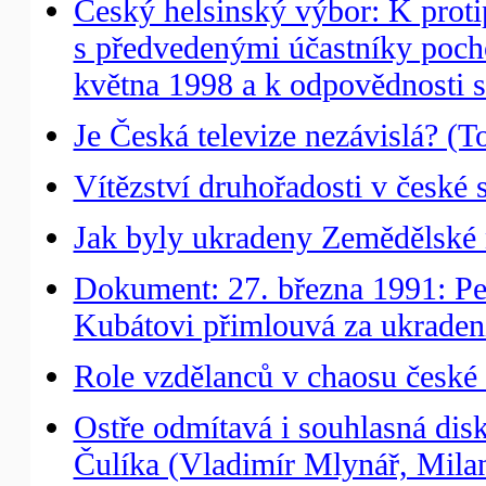
Český helsinský výbor: K proti
s předvedenými účastníky pocho
května 1998 a k odpovědnosti st
Je Česká televize nezávislá? (
Vítězství druhořadosti v české s
Jak byly ukradeny Zemědělské
Dokument: 27. března 1991: Pet
Kubátovi přimlouvá za ukrade
Role vzdělanců v chaosu české 
Ostře odmítavá i souhlasná dis
Čulíka (Vladimír Mlynář, Milan