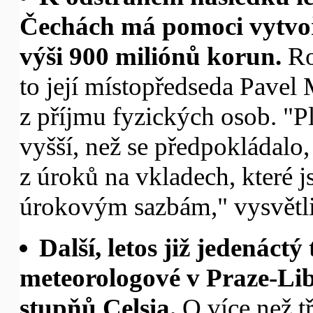
Čechách má pomoci vytvoře
výši 900 miliónů korun.
Ro
to její místopředseda Pavel 
z příjmu fyzických osob. "Pl
vyšší, než se předpokládalo
z úroků na vkladech, které 
úrokovým sazbám," vysvětli
Další, letos již jedenáct
meteorologové v Praze-Lib
stupňů Celsia.
O více než tř