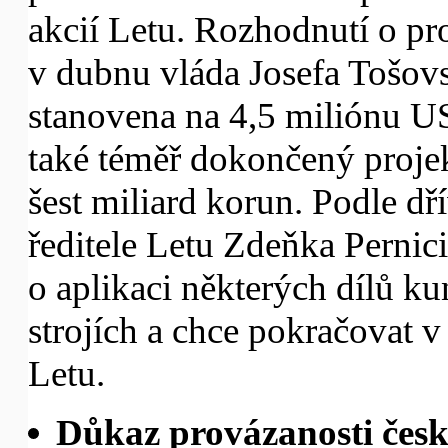
akcií Letu. Rozhodnutí o pro
v dubnu vláda Josefa Tošov
stanovena na 4,5 miliónu U
také téměř dokončený projek
šest miliard korun. Podle dř
ředitele Letu Zdeňka Pernici
o aplikaci některých dílů k
strojích a chce pokračovat
Letu.
Důkaz provázanosti česk