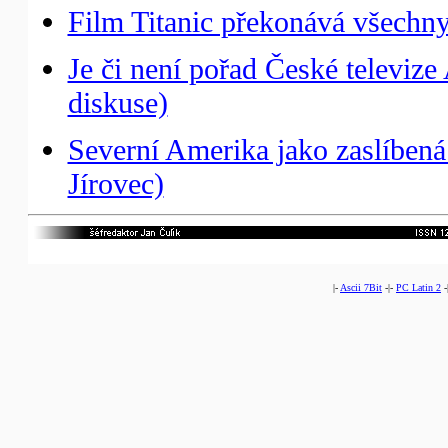
Film Titanic překonává všechny
Je či není pořad České televize 
diskuse)
Severní Amerika jako zaslíbená 
Jírovec)
|-
Ascii 7Bit
-|-
PC Latin 2
-