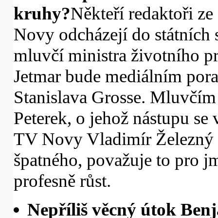
kruhy?
Někteří redaktoři z
Novy odcházejí do státních 
mluvčí ministra životního p
Jetmar bude mediálním por
Stanislava Grosse. Mluvčím m
Peterek, o jehož nástupu se v
TV Novy Vladimír Železný n
špatného, považuje to pro jm
profesně růst.
Nepříliš věcný útok Benj