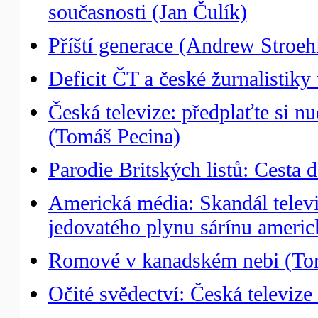
současnosti (Jan Čulík)
Příští generace (Andrew Stroeh
Deficit ČT a české žurnalistik
Česká televize: předplaťte si 
(Tomáš Pecina)
Parodie Britských listů: Cesta 
Americká média: Skandál telev
jedovatého plynu sárínu ameri
Romové v kanadském nebi (Tor
Očité svědectví: Česká televiz