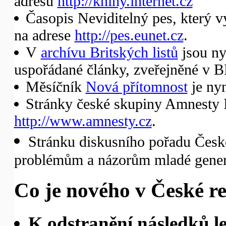
adresu
http://knihy.internet.cz
Časopis Neviditelný pes, který v
na adrese
http://pes.eunet.cz
.
V
archívu Britských listů
jsou ny
uspořádané články, zveřejněné v B
Měsíčník
Nová přítomnost
je nyn
Stránky české skupiny Amnesty In
http://www.amnesty.cz
.
Stránku diskusního pořadu Česk
problémům a názorům mladé gener
Co je nového v České re
K odstranění následků l