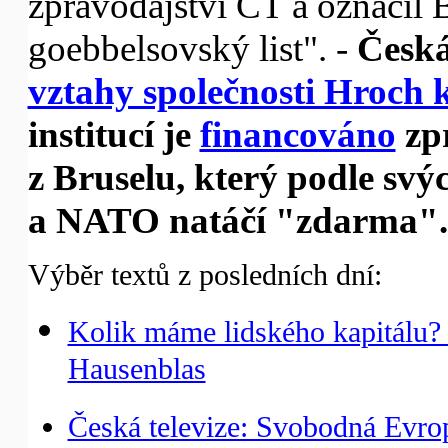
zpravodajství ČT a označil B
goebbelsovský list". -
Česká 
vztahy společnosti Hroch 
institucí je
financováno
zp
z Bruselu, který podle svý
a NATO natáčí "zdarma".
Výběr textů z posledních dní:
Kolik máme lidského kapitálu?
Hausenblas
Česká televize: Svobodná Evrop