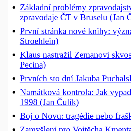
Základní problémy zpravodajst
zpravodaje ČT v Bruselu (Jan Č
První stránka nové knihy: v
Stroehlein)
Klaus nastražil Zemanovi skvo
Pecina)
Prvních sto dní Jakuba Puchals
Namátková kontrola: Jak vypada
1998 (Jan Čulík)
Boj o Novu: tragédie nebo fraš
Zamyšlení pro Vojtěcha Kmenta: