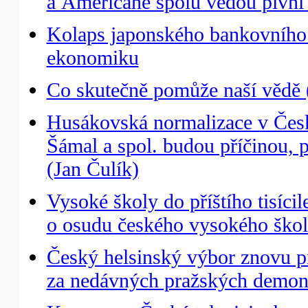
a Američané spolu vedou pivní
Kolaps japonského bankovního 
ekonomiku
Co skutečně pomůže naší vědě (
Husákovská normalizace v České
Šámal a spol. budou příčinou, pr
(Jan Čulík)
Vysoké školy do příštího tisícil
o osudu českého vysokého škols
Český helsinský výbor znovu prot
za nedávných pražských demons