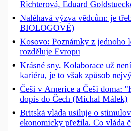
Richterová, Eduard Goldstuecke
Naléhavá výzva vědcům: je třeb
BIOLOGOVÉ)
Kosovo: Poznámky z jednoho l
rozděluje Evropu
Krásné sny. Kolaborace už nen
kariéru, je to však způsob nejv
Češi v Americe a Češi doma: "K
dopis do Čech (Michal Málek)
Britská vláda usiluje o stimulo
ekonomicky přežila. Co vláda č