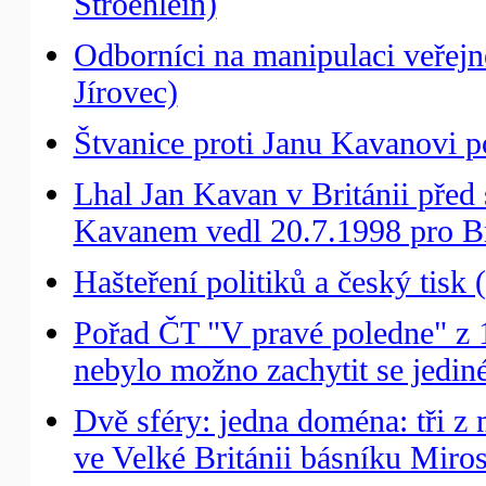
Stroehlein)
Odborníci na manipulaci veřejné
Jírovec)
Štvanice proti Janu Kavanovi p
Lhal Jan Kavan v Británii pře
Kavanem vedl 20.7.1998 pro Bri
Hašteření politiků a český tisk 
Pořad ČT "V pravé poledne" z 
nebylo možno zachytit se jedin
Dvě sféry: jedna doména: tři 
ve Velké Británii básníku Miro