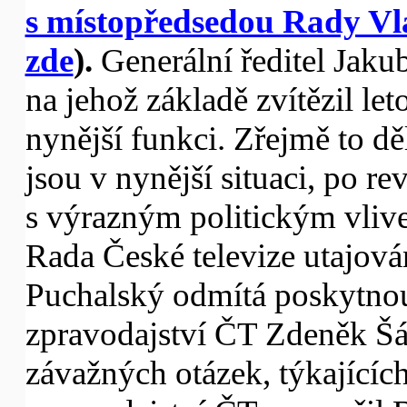
s místopředsedou Rady V
zde
).
Generální ředitel Jak
na jehož základě zvítězil le
nynější funkci. Zřejmě to dě
jsou v nynější situaci, po 
s výrazným politickým vlive
Rada České televize utajová
Puchalský odmítá poskytnou
zpravodajství ČT Zdeněk Š
závažných otázek, týkajícíc