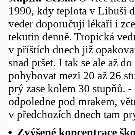
1990, kdy teplota v Libuši 
veder doporučují lékaři i zce
tekutin denně. Tropická ved
v příštích dnech již opakova
snad pršet. I tak se ale až d
pohybovat mezi 20 až 26 st
prý zase kolem 30 stupňů. 
odpoledne pod mrakem, větrn
v předchozích dnech tam pr
Zvýšené koncentrace ško