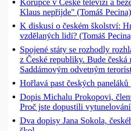
Korupce v České televizi a bez
Klaus nepřijde" (Tomáš Pecina
K diskusi o českém školství: H
vzdělaných lidí? (Tomáš Pecina
Spojené státy se rozhodly roz
z České republiky. Bude česká 
Saddámovým odvetným teroris
Hořlavá past českých paneláků 
Dopis Michalu Prokopovi, člen
Proč jste dopustili vytunelován
Dva dopisy Jana Sokola, českéh
škol