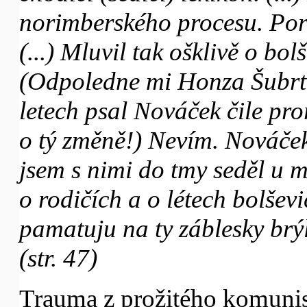
norimberského procesu. Po
(...) Mluvil tak ošklivě o bo
(Odpoledne mi Honza Šubrt 
letech psal Nováček čile pr
o tý změně!) Nevím. Nováček 
jsem s nimi do tmy seděl u m
o rodičích a o létech bolševi
pamatuju na ty záblesky brýl
(str. 47)
Trauma z prožitého komuni