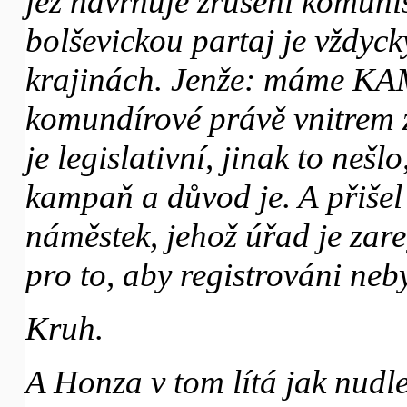
jež navrhuje zrušení komunist
bolševickou partaj je vždyck
krajinách. Jenže: máme KA
komundírové právě vnitrem z
je legislativní, jinak to neš
kampaň a důvod je. A přiše
náměstek, jehož úřad je zare
pro to, aby registrováni neby
Kruh.
A Honza v tom lítá jak nudl