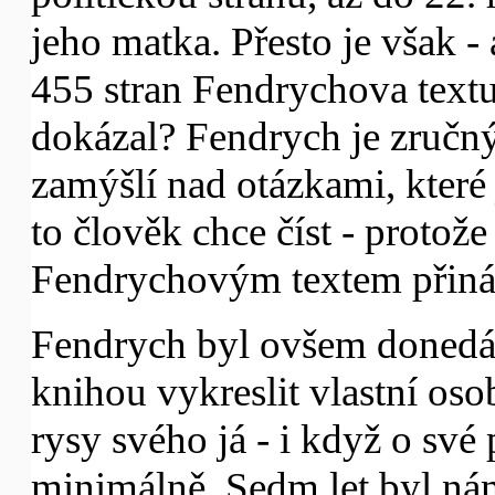
jeho matka. Přesto je však 
455 stran Fendrychova textu
dokázal? Fendrych je zručný 
zamýšlí nad otázkami, které j
to člověk chce číst - proto
Fendrychovým textem přiná
Fendrych byl ovšem donedávn
knihou vykreslit vlastní oso
rysy svého já - i když o své 
minimálně. Sedm let byl nám