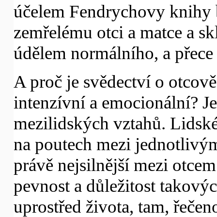
účelem Fendrychovy knihy b
zemřelému otci a matce a skl
údělem normálního, a přece 
A proč je svědectví o otcov
intenzívní a emocionální? J
mezilidských vztahů. Lidské
na poutech mezi jednotlivým
právě nejsilnější mezi otce
pevnost a důležitost takový
uprostřed života, tam, řečen