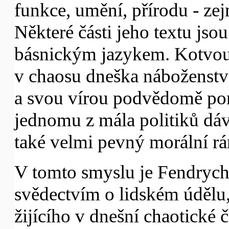
funkce, umění, přírodu - zej
Některé části jeho textu js
básnickým jazykem. Kotvou
v chaosu dneška náboženství
a svou vírou podvědomě pom
jednomu z mála politiků dá
také velmi pevný morální r
V tomto smyslu je Fendrych
svědectvím o lidském údělu
žijícího v dnešní chaotické 