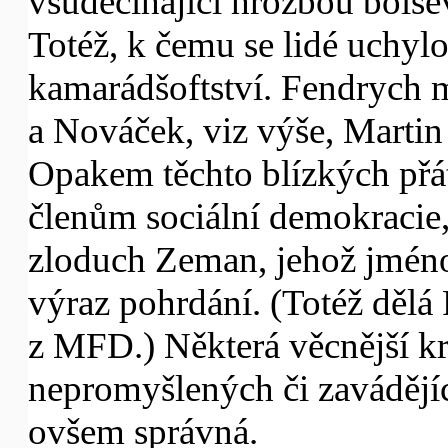
všudečíhající hrozbou bolše
Totéž, k čemu se lidé uchyl
kamarádšoftství. Fendrych 
a Nováček, viz výše, Martin 
Opakem těchto blízkých přáte
členům sociální demokracie
zloduch Zeman, jehož jméno
výraz pohrdání. (Totéž děl
z MFD.) Některá věcnější k
nepromyšlených či zavádějí
ovšem správná.