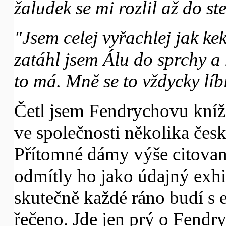
žaludek se mi rozlil až do ste
"Jsem celej vyřachlej jak kek
zatáhl jsem Álu do sprchy a m
to má. Mně se to vždycky líbí
Četl jsem Fendrychovu kníž
ve společnosti několika česk
Přítomné dámy výše citovaný
odmítly ho jako údajný exhi
skutečně každé ráno budí s e
řečeno. Jde jen prý o Fendr