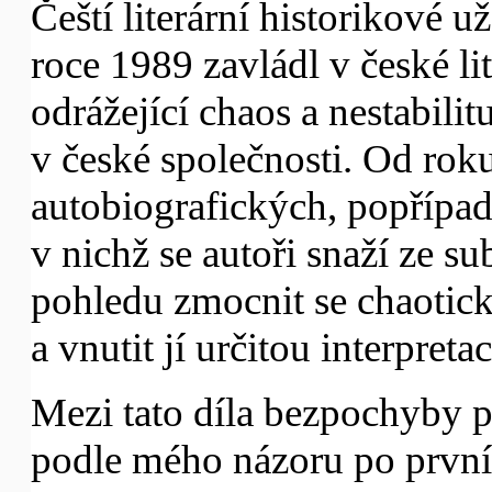
Čeští literární historikové u
roce 1989 zavládl v české li
odrážející chaos a nestabil
v české společnosti. Od rok
autobiografických, popřípad
v nichž se autoři snaží ze s
pohledu zmocnit se chaotick
a vnutit jí určitou interpretac
Mezi tato díla bezpochyby p
podle mého názoru po prvníc