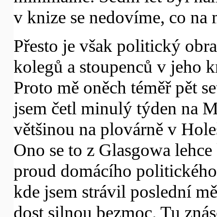
v knize se nedovíme, co na m
Přesto je však politický obr
kolegů a stoupenců v jeho kn
Proto mě oněch téměř pět se
jsem četl minulý týden na 
většinou na plovárně v Hol
Ono se to z Glasgowa lehce 
proud domácího politického 
kde jsem strávil poslední měs
dost silnou bezmoc. Tu znás