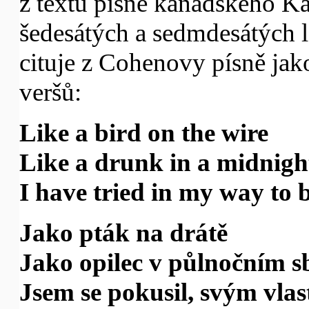
z textu písně kanadského K
šedesátých a sedmdesátých 
cituje z Cohenovy písně jak
veršů:
Like a bird on the wire
Like a drunk in a midnigh
I have tried in my way to b
Jako pták na drátě
Jako opilec v půlnočním s
Jsem se pokusil, svým vla