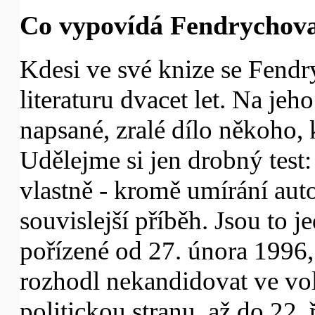
Co vypovídá Fendrychova 
Kdesi ve své knize se Fendr
literaturu dvacet let. Na jeho
napsané, zralé dílo někoho, k
Udělejme si jen drobný test
vlastně - kromě umírání aut
souvislejší příběh. Jsou to 
pořízené od 27. února 1996
rozhodl nekandidovat ve vo
politickou stranu, až do 22.