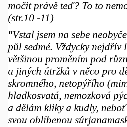
močit právě teď? To to nemo
(str.10 -11)
"Vstal jsem na sebe neobyče
půl sedmé. Vždycky nejdřív l
většinou proměním pod různ
a jiných útržků v něco pro d
skromného, netopýřího (mim
hladkosvatá, nemozková pýc
a dělám kliky a kudly, neboť
svou oblíbenou súrjanamaská