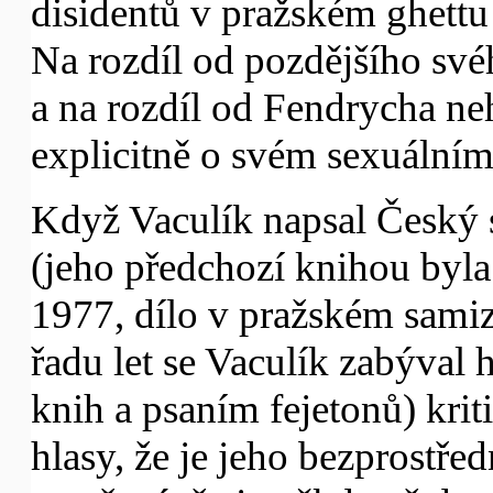
disidentů v pražském ghettu
Na rozdíl od pozdějšího svéh
a na rozdíl od Fendrycha ne
explicitně o svém sexuálním
Když Vaculík napsal Český 
(jeho předchozí knihou byla
1977, dílo v pražském samiz
řadu let se Vaculík zabýva
knih a psaním fejetonů) krit
hlasy, že je jeho bezprostř