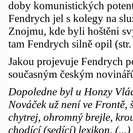
doby komunistických potentá
Fendrych jel s kolegy na sl
Znojmu, kde byli hoštěni sv
tam Fendrych silně opil (str. 
Jakou projevuje Fendrych po
současným českým noviná
Dopoledne byl u Honzy Vlá
Nováček už není ve Frontě, š
chytrej, ohromný brejle, krou
chodící (sedící) lexikon. (..