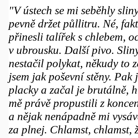
"V ústech se mi seběhly sli
pevně držet půllitru. Né, f
přinesli talířek s chlebem, o
v ubrousku. Další pivo. Sliny
nestačil polykat, někudy to 
jsem jak poševní stěny. Pak j
placky a začal je brutálně, 
mě právě propustili z koncen
a nějak nenápadně mi vysáva
za plnej. Chlamst, chlamst, ž