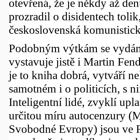
otevřená, že je někdy až den
prozradil o disidentech toli
československá komunistická
Podobným výtkám se vydání
vystavuje jistě i Martin Fend
je to kniha dobrá, vytváří n
samotném i o politicích, s n
Inteligentní lidé, zvyklí upl
určitou míru autocenzury (M
Svobodné Evropy) jsou ve F