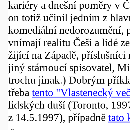
kariéry a dnešní poměry v Č
on totiž učinil jedním z hla
komediální nedorozumění, pr
vnímají realitu Češi a lidé z
žijící na Západě, příslušní
jiný stárnoucí spisovatel, Mi
trochu jinak.) Dobrým přík
třeba
tento "Vlastenecký več
lidských duší (Toronto, 199
z 14.5.1997), případně
tato 