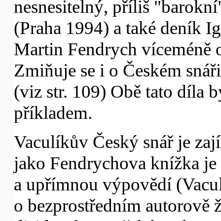
nesnesitelný, příliš "barokn
(Praha 1994) a také deník I
Martin Fendrych víceméně o
Zmiňuje se i o Českém snář
(viz str. 109) Obě tato díla
příkladem.
Vaculíkův Český snář je za
jako Fendrychova knížka je 
a upřímnou výpovědí (Vacul
o bezprostředním autorově ž