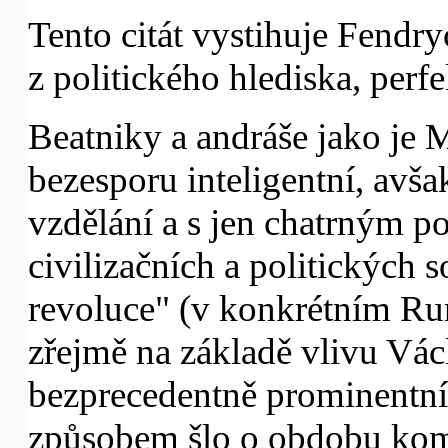
Tento citát vystihuje Fendr
z politického hlediska, perfe
Beatniky a andráše jako je M
bezesporu inteligentní, avš
vzdělání a s jen chatrným
civilizačních a politických 
revoluce" (v konkrétním R
zřejmě na základě vlivu Vác
bezprecedentně prominentní
způsobem šlo o obdobu komu