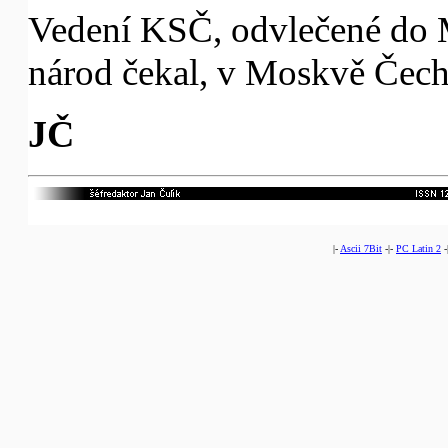
Vedení KSČ, odvlečené do 
národ čekal, v Moskvě Čechy
JČ
|-
Ascii 7Bit
-|-
PC Latin 2
-