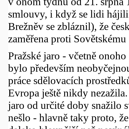
v onom týdnu od 21. srpna 
smlouvy, i když se lidi háji
Brežněv se zbláznil), že če
zaměřena proti Sovětskému 
Pražské jaro - včetně onoho
bylo především neobyčejnou
práce sdělovacích prostředk
Evropa ještě nikdy nezažila
jaro od určité doby snažilo
nešlo - hlavně taky proto, ž