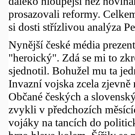
daleko hloupější než novináři
prosazovali reformy. Celkem
si dosti střízlivou analýza P
Nynější české média prezent
"heroický". Zdá se mi to zkr
sjednotil. Bohužel mu ta jed
Invazní vojska zcela zjevně n
Občané českých a slovenskýc
zvykli v předchozích měsícíc
vojáky na tancích do politi