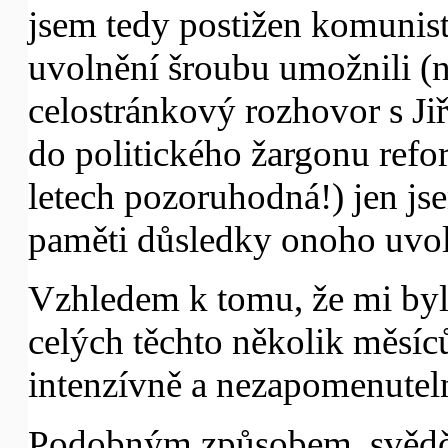
jsem tedy postižen komunisti
uvolnění šroubu umožnili (
celostránkový rozhovor s Ji
do politického žargonu refor
letech pozoruhodná!) jen js
paměti důsledky onoho uvol
Vzhledem k tomu, že mi byl
celých těchto několik měsíc
intenzívně a nezapomenutel
Podobným způsobem, svědčí li