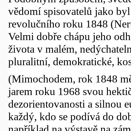
vědomí spisovatelů jako by
revolučního roku 1848 (Neru
Velmi dobře chápu jeho odh
života v malém, nedýchatel
pluralitní, demokratické, k
(Mimochodem, rok 1848 mě
jarem roku 1968 svou hekti
dezorientovanosti a silnou e
každý, kdo se podívá do do
například na výstavě na zám