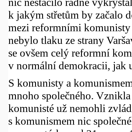
nic nestačilo řádně vykrysta
k jakým střetům by začalo 
mezi reformními komunisty
nebylo tlaku ze strany Varš
se ovšem celý reformní kom
v normální demokracii, jak u
S komunisty a komunismem n
mnoho společného. Vznikla 
komunisté už nemohli zvlád
s komunismem nic společné