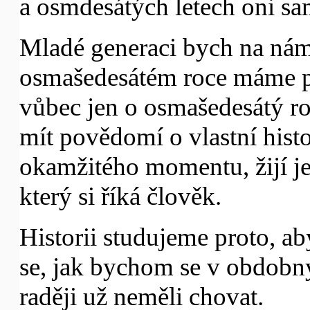
a osmdesátých letech oni sa
Mladé generaci bych na nám
osmašedesátém roce máme po
vůbec jen o osmašedesátý rok
mít povědomí o vlastní histo
okamžitého momentu, žijí jen
který si říká člověk.
Historii studujeme proto, ab
se, jak bychom se v obdobn
raději už neměli chovat.