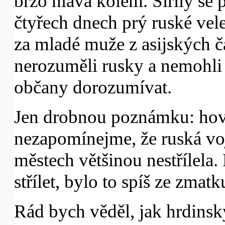
brzo hlava kolem. Šířily se 
čtyřech dnech prý ruské ve
za mladé muže z asijských čá
nerozuměli rusky a nemohli
občany dorozumívat.
Jen drobnou poznámku: hovo
nezapomínejme, že ruská vo
městech většinou nestřílela.
střílet, bylo to spíš ze zmat
Rád bych věděl, jak hrdinsk