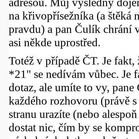
adresou. Můj výsledný dojem:
na křivopřísežníka (a štěká
pravdu) a pan Čulík chrání 
asi někde uprostřed.
Totéž v případě ČT. Je fakt,
*21" se nedívám vůbec. Je f
dotaz, ale umíte to vy, pane
každého rozhovoru (právě 
stranu urazíte (nebo alespo
dostat nic, čím by se kompro