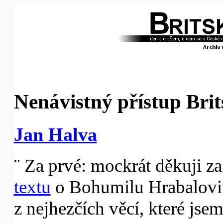
Nenávistný přístup Brit
Jan Halva
¨ Za prvé: mockrát děkuji z
textu
o Bohumilu Hrabalovi. 
z nejhezčích věcí, které jse