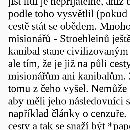
jíst lidi je nepřijatelné, ani
podle toho vysvětlil (pokud j
cestě stát se obědem. Mnoho
misionářů - Stroehleinů ješt
kanibal stane civilizovaným
ale tím, že je již na půli ce
misionářům ani kanibalům. 
tomu z čeho vyšel. Nemůže za
aby měli jeho následovníci s
například články o cenzuře. 
cesty a tak se snaží být *pa