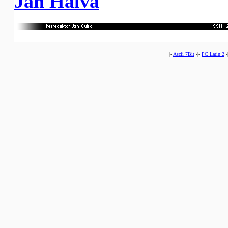
Jan Halva
|-
Ascii 7Bit
-|-
PC Latin 2
-