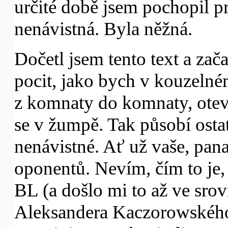
určité době jsem pochopil pr
nenávistná. Byla něžná.
Dočetl jsem tento text a zača
pocit, jako bych v kouzeln
z komnaty do komnaty, otevře
se v žumpě. Tak působí osta
nenávistné. Ať už vaše, pana
oponentů. Nevím, čím to je,
BL (a došlo mi to až ve sro
Aleksandera Kaczorowského