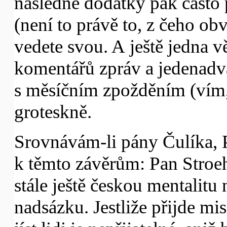
následné dodatky pak často 
(není to právě to, z čeho obv
vedete svou. A ještě jedna vě
komentářů zpráv a jedenadvac
s měsíčním zpožděním (vím,
groteskně.
Srovnávám-li pány Čulíka, P
k těmto závěrům: Pan Stroeh
stále ještě českou mentalit
nadsázku. Jestliže přijde mi