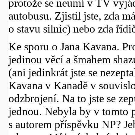
protože se neumí v TV vyjá
autobusu. Zjistil jste, zda m
o stavu silnic) nebo zda řid
Ke sporu o Jana Kavana. Pro
jedinou věcí a šmahem shazu
(ani jedinkrát jste se nezep
Kavana v Kanadě v souvislos
odzbrojení. Na to jste se z
jednou. Nebyla by v tomto p
s autorem příspěvku NP? Je