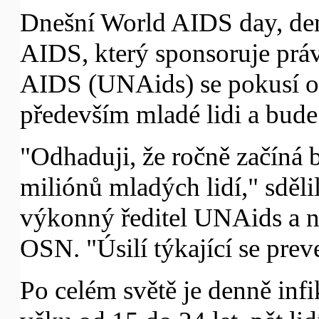
Dnešní World AIDS day, de
AIDS, který sponsoruje pr
AIDS (UNAids) se pokusí o
především mladé lidi a bude 
"Odhaduji, že ročně začíná 
miliónů mladých lidí," sdělil
výkonný ředitel UNAids a n
OSN. "Úsilí týkající se pre
Po celém světě je denně in