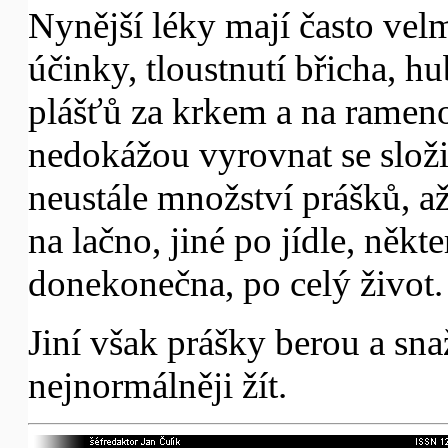
Nynější léky mají často velm
účinky, tloustnutí břicha, h
plášťů za krkem a na ramen
nedokážou vyrovnat se slož
neustále množství prášků, až
na lačno, jiné po jídle, někte
donekonečna, po celý život.
Jiní však prášky berou a sna
nejnormálněji žít.