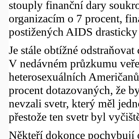
stouply finanční dary souk
organizacím o 7 procent, fin
postižených AIDS drasticky 
Je stále obtížné odstraňova
V nedávném průzkumu veře
heterosexuálních Američanů 
procent dotazovaných, že b
nevzali svetr, který měl je
přestože ten svetr byl vyčiš
Někteří dokonce pochybují o