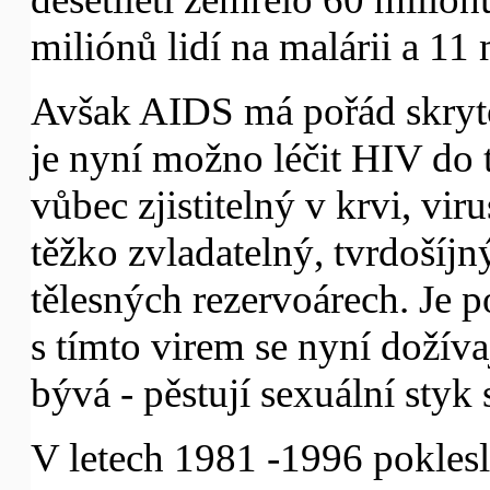
miliónů lidí na malárii a 11
Avšak AIDS má pořád skryto
je nyní možno léčit HIV do t
vůbec zjistitelný v krvi, vi
těžko zvladatelný, tvrdošíjný
tělesných rezervoárech. Je p
s tímto virem se nyní dožívaj
bývá - pěstují sexuální styk 
V letech 1981 -1996 pokles