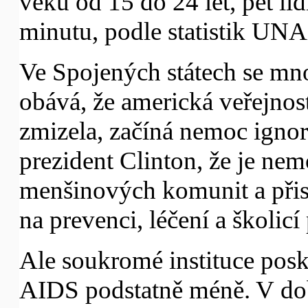
věku od 15 do 24 let, pět li
minutu, podle statistik UNA
Ve Spojených státech se mno
obává, že americká veřejnos
zmizela, začíná nemoc ignor
prezident Clinton, že je ne
menšinových komunit a přisl
na prevenci, léčení a školic
Ale soukromé instituce posk
AIDS podstatně méně. V dob