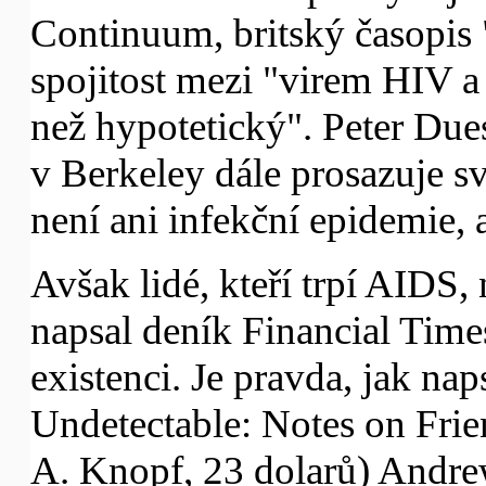
Continuum, britský časopis 
spojitost mezi "virem HIV a
než hypotetický". Peter Dues
v Berkeley dále prosazuje 
není ani infekční epidemie, 
Avšak lidé, kteří trpí AIDS, 
napsal deník Financial Times
existenci. Je pravda, jak na
Undetectable: Notes on Frie
A. Knopf, 23 dolarů) Andrew