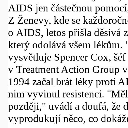
AIDS jen částečnou pomocí,
Z Ženevy, kde se každoročn
o AIDS, letos přišla děsivá 
který odolává všem lékům. 
vysvětluje Spencer Cox, šéf
v Treatment Action Group v
1994 začal brát léky proti AI
nim vyvinul resistenci. "Měl
později," uvádí a doufá, že 
vyprodukují něco, co dokáže