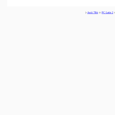
|-
Ascii 7Bit
-|-
PC Latin 2
-