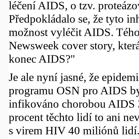
léčení AIDS, o tzv. proteáz
Předpokládalo se, že tyto inh
možnost vyléčit AIDS. Téhož
Newsweek cover story, která
konec AIDS?"
Je ale nyní jasné, že epidem
programu OSN pro AIDS by
infikováno chorobou AIDS 3
procent těchto lidí to ani ne
s virem HIV 40 miliónů lidí