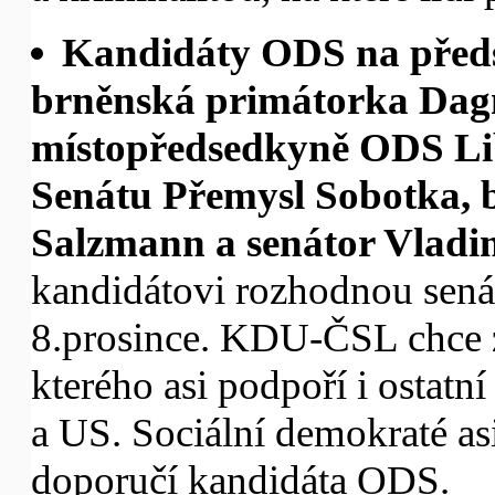
Kandidáty ODS na předs
brněnská primátorka Dag
místopředsedkyně ODS Li
Senátu Přemysl Sobotka, 
Salzmann a senátor Vladi
kandidátovi rozhodnou sená
8.prosince. KDU-ČSL chce z
kterého asi podpoří i ostat
a US. Sociální demokraté as
doporučí kandidáta ODS.