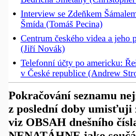
Interview se Zdeňkem Šámalem 
Šmída (Tomáš Pecina)
Centrum českého videa a jeho p
(Jiří Novák)
Telefonní účty po americku: Řeš
v České republice (Andrew Stro
Pokračování seznamu nej
z poslední doby umisťuji 
viz OBSAH dnešního čísla
NENATÁHNE jako součást