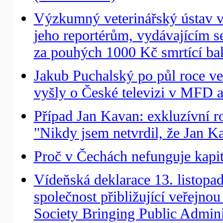
Výzkumný veterinářský ústav v
jeho reportérům, vydávajícím s
za pouhých 1000 Kč smrtící ba
Jakub Puchalský po půl roce ve 
vyšly o České televizi v MFD a
Případ Jan Kavan: exkluzívní
"Nikdy jsem netvrdil, že Jan K
Proč v Čechách nefunguje kapit
Vídeňská deklarace 13. listopa
společnost přibližující veřejno
Society Bringing Public Adminis