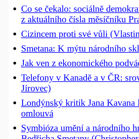
Co se čekalo: sociálně demokrat
z aktuálního čísla měsíčníku P
Cizincem proti své vůli (Vlasti
Smetana: K mýtu národního skl
Jak ven z ekonomického podvádě
Telefony v Kanadě a v ČR: srovn
Jírovec)
Londýnský kritik Jana Kavana
omlouvá
Symbióza umění a národního hn
Bedřicha Smetany (Christopher