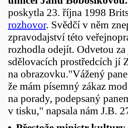
umlčel Janu Bobošíkovou.
poskytla 23. října 1998 Bri
rozhovor
. Svědčí v něm zne
zpravodajství této veřejnoprá
rozhodla odejít. Odvetou za 
sdělovacích prostředcích jí
na obrazovku."Vážený pane 
že mám písemný zákaz moder
na porady, podepsaný pane
v tisku," napsala nám J.B. 2
Přestože ministr kultury 