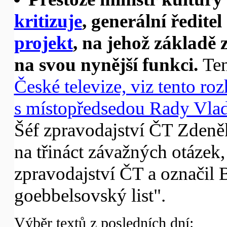
kritizuje
, generální ředit
projekt
, na jehož základě 
na svou nynější funkci.
Ten
České televize, viz tento r
s místopředsedou Rady Vla
Šéf zpravodajství ČT Zden
na třináct závažných otázek,
zpravodajství ČT a označil B
goebbelsovský list".
Výběr textů z posledních dní: