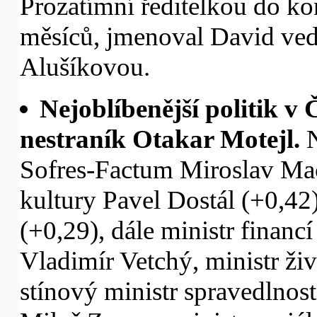
Prozatímní ředitelkou do kon
měsíců, jmenoval David vedo
Alušíkovou.
Nejoblíbenější politik v 
nestraník Otakar Motejl.
N
Sofres-Factum Miroslav Mace
kultury Pavel Dostál (+0,42
(+0,29), dále ministr financ
Vladimír Vetchý, ministr ži
stínový ministr spravedlnos