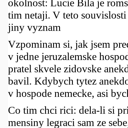
okolnost: Lucie Bila je rom
tim netaji. V teto souvislost
jiny vyznam
Vzpominam si, jak jsem pred
v jedne jeruzalemske hospo
pratel skvele zidovske anek
bavil. Kdybych tytez anekd
v hospode nemecke, asi bych
Co tim chci rici: dela-li si 
mensiny legraci sam ze sebe,