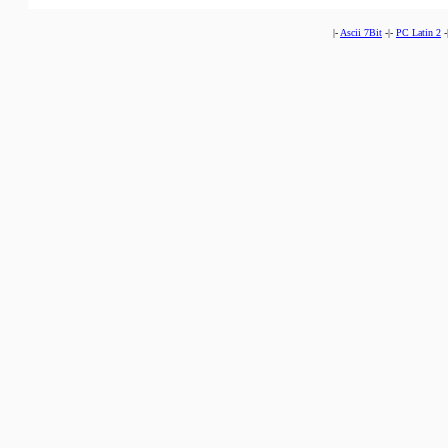
|-
Ascii 7Bit
-|-
PC Latin 2
-