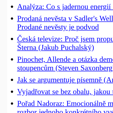
Analýza: Co s jadernou energií I
Prodaná nevěsta v Sadler's Well
Prodané nevěsty je podvod
Česká televize: Proč jsem prop
Šterna (Jakub Puchalský)
Pinochet, Allende a otázka de
stoupencům (Steven Saxonberg
Jak se argumentuje písemně (A
Vyjadřovat se bez obalu, jakou
Pořad Nadoraz: Emocionálně ma
rozbor jednoho konkrétního vys