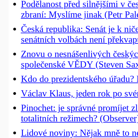
Podělanost před silnějšími v č
zbraní: Myslíme jinak (Petr Pal
Česká republika: Senát je k ni
senátních volbách není překvap
Znovu o nesnášenlivých českých
společenské VĚDY (Steven Sa
Kdo do prezidentského úřadu? 
Václav Klaus, jeden rok po sv
Pinochet: je správné promíjet z
totalitních režimech? (Observer
Lidové noviny: Nějak mně to n