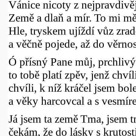
Vánice nicoty z nejpravdivěj
Země a dlaň a mír. To mi mě
Hle, tryskem ujíždí vůz zrad
a věčně pojede, až do věrnos
Ó přísný Pane můj, prchlivý
to tobě platí zpěv, jenž chvíli
chvíli, k níž kráčel jsem bol
a věky harcovcal a s vesmíre
Já jsem ta země Tma, jsem t
čekám, že do lásky s krutost