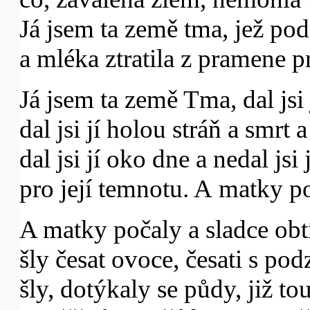
Já jsem ta země tma, jež po
a mléka ztratila z pramene pr
Já jsem ta země Tma, dal jsi
dal jsi jí holou stráň a smrt 
dal jsi jí oko dne a nedal jsi 
pro její temnotu. A matky p
A matky počaly a sladce obt
šly česat ovoce, česati s po
šly, dotýkaly se půdy, již to