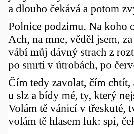
a dlouho čekává a potom zv
Polnice podzimu. Na koho o
Ach, na mne, věděl jsem, za 
vábí můj dávný strach z roz
po smrti v útrobách, po červ
Čím tedy zavolat, čím chtít,
u slz a bídy mé, ty, který ne
Volám tě vánicí v třeskuté, 
volám tě hlasem luk: spi, če