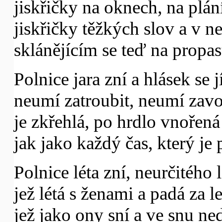
jiskřičky na oknech, na plán
jiskřičky těžkých slov a v 
sklánějícím se teď na propas
Polnice jara zní a hlásek se j
neumí zatroubit, neumí zavo
je zkřehlá, po hrdlo vnořená
jak jako každý čas, který je 
Polnice léta zní, neurčitého l
jež létá s ženami a padá za le
jež jako ony sní a ve snu ne