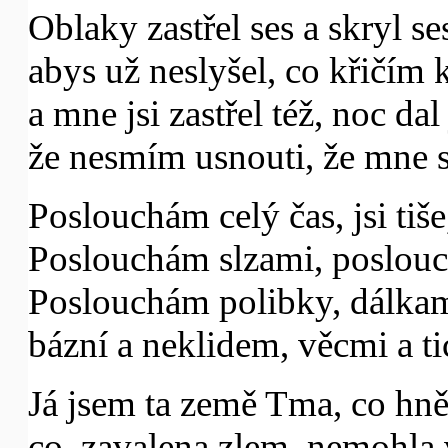
Oblaky zastřel ses a skryl s
abys už neslyšel, co křičím 
a mne jsi zastřel též, noc dal 
že nesmím usnouti, že mne s
Poslouchám celý čas, jsi tiš
Poslouchám slzami, poslouc
Poslouchám polibky, dálkami
bázní a neklidem, věcmi a t
Já jsem ta země Tma, co hně
co, zavalena zlem, nemohla v