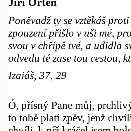
Jiří Orten
Poněvadž ty se vztěkáš proti
zpouzení přišlo v uši mé, pr
svou v chřípě tvé, a udidla s
odvedu té zase tou cestou, kte
Izaiáš, 37, 29
Ó, přísný Pane můj, prchliv
to tobě platí zpěv, jenž chvíli
chvíli, k níž kráčel jsem bol