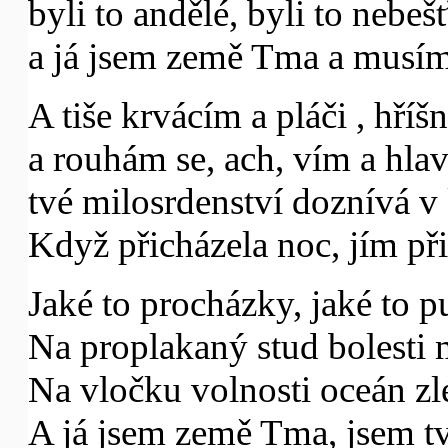
byli to andělé, byli to nebeš
a já jsem země Tma a musím
A tiše krvácím a pláči , hříšn
a rouhám se, ach, vím a hla
tvé milosrdenství doznívá v 
Když přicházela noc, jím př
Jaké to procházky, jaké to p
Na proplakaný stud bolesti m
Na vločku volnosti oceán zlé
A já jsem země Tma, jsem tvá