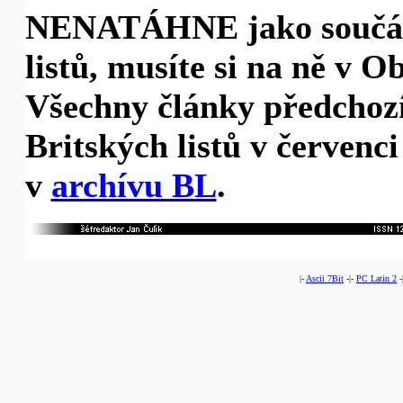
NENATÁHNE jako součást
listů, musíte si na ně v 
Všechny články předchoz
Britských listů v červenci
v
archívu BL
.
|-
Ascii 7Bit
-|-
PC Latin 2
-