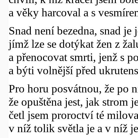
a věky harcoval a s vesmírem
Snad není bezedna, snad je 
jímž lze se dotýkat žen z žal
a přenocovat smrti, jenž s p
a býti volnější před ukruten
Pro horu posvátnou, že po ní
že opuštěna jest, jak strom 
četl jsem proroctví té milov
v níž tolik světla je a v níž j