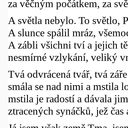
za věčným počátkem, za sv
A světla nebylo. To světlo, P
A slunce spálil mráz, všemo
A zábli všichni tví a jejich tě
nesmírné vzlykání, veliký vn
Tvá odvrácená tvář, tvá zář
smála se nad nimi a mstila l
mstila je radostí a dávala ji
ztracených synáčků, jež čas a
Já jsem však země Tma, jsem