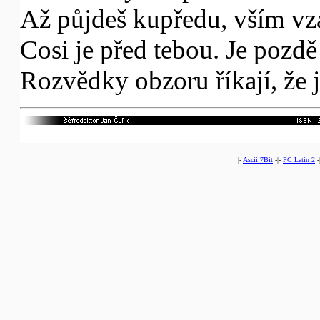
Až půjdeš kupředu, vším v
Cosi je před tebou. Je pozdě
Rozvědky obzoru říkají, že 
|-
Ascii 7Bit
-|-
PC Latin 2
-