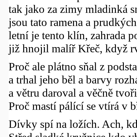
tak jako za zimy mladinká s
jsou tato ramena a prudkých
letní je tento klín, zahrada 
již hnojil malíř Křeč, když r
Proč ale plátno sňal z podst
a trhal jeho běl a barvy rozh
a větru daroval a věčně tvoř
Proč mastí pálící se vtírá v b
Dívky spí na ložích. Ach, kdo