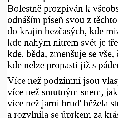
Bolestně prozpíván k všeo
odnáším píseň svou z těchto
do krajin bezčasých, kde miz
kde nahým nitrem svět je tře
kde, běda, zmenšuje se vše, 
kde nelze propasti již s pá
Více než podzimní jsou vlas
více než smutným snem, jak p
více než jarní hruď běžela 
a rozvlnila se úprkem za krá