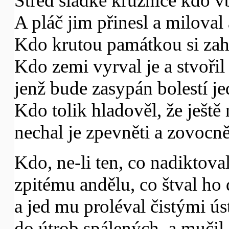
Střed sladké kružnice kdo vb
A pláč jim přinesl a miloval 
Kdo krutou památkou si zah
Kdo zemi vyrval je a stvořil
jenž bude zasypán bolestí je
Kdo tolik hladověl, že ještě
nechal je zpevněti a zovocně
Kdo, ne-li ten, co nadiktova
zpitému andělu, co štval ho
a jed mu proléval čistými ús
do útrob spálených, a mučil