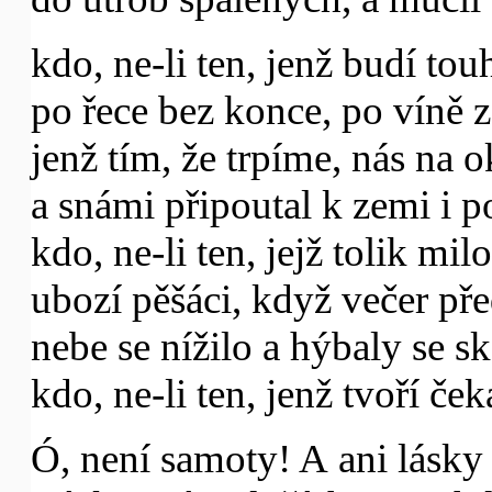
kdo, ne-li ten, jenž budí tou
po řece bez konce, po víně z
jenž tím, že trpíme, nás na 
a snámi připoutal k zemi i p
kdo, ne-li ten, jejž tolik mil
ubozí pěšáci, když večer př
nebe se nížilo a hýbaly se sk
kdo, ne-li ten, jenž tvoří če
Ó, není samoty! A ani lásky