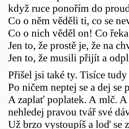
když ruce ponořím do proud
Co o něm věděli ti, co se nev
Co o nich věděl on! Co řeka
Jen to, že prostě je, že na chv
Jen to, že musili přijít a odp
Přišel jsi také ty. Tisíce tud
Po ničem neptej se a dej se p
A zaplať poplatek. A mlč. A
nehledej pravou tvář své dáv
Už brzo vystoupíš a loď se z