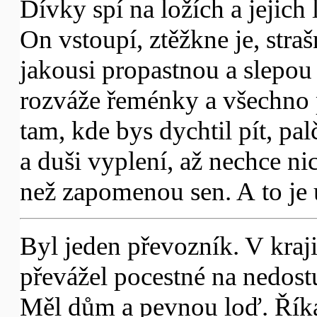
Dívky spí na ložích a jejich 
On vstoupí, ztěžkne je, stra
jakousi propastnou a slepou
rozváže řeménky a všechno 
tam, kde bys dychtil pít, pa
a duši vyplení, až nechce nic 
než zapomenou sen. A to je 
Byl jeden převozník. V kraji
převážel pocestné na nedost
Měl dům a pevnou loď. Říkal