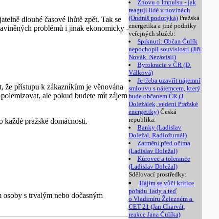
Znovu o Impulsu - jak
reagují lidé v novinách
(Ondráš podotýká)
Pražská
jatelně dlouhé časové lhůtě zpět. Tak se
energetika a jiné podniky
nezaviněných problémů i jinak ekonomicky -
veřejných služeb:
Spiknutí: Občan Čulík
nepochopil souvislosti (Jiří
Novák, Nezávislí)
Byrokracie v ČR (D.
Válková)
Je třeba uzavřít nájemní
, že přístupu k zákazníkům je věnována
smlouvu s nájemcem, který
e polemizovat, ale pokud budete mít zájem
bude občanem ČR (J.
Doležálek, vedení Pražské
energetiky)
Česká
republika:
do každé pražské domácnosti.
Banky (Ladislav
Doležal, Radiožurnál)
Zatmění před očima
(Ladislav Doležal)
Kůrovec a tolerance
(Ladislav Doležal)
Sdělovací prostředky:
Hájím se vůči kritice
pořadu Tady a teď
vím osoby s trvalým nebo dočasným
o Vladimíru Železném a
CET 21 (Jan Charvát,
reakce Jana Čulíka)