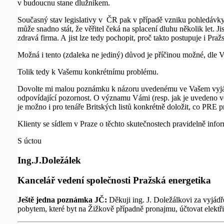
v budoucnu stane dlužníkem.
Současný stav legislativy v ČR pak v případě vzniku pohledávky ne
může snadno stát, že věřitel čeká na splacení dluhu několik let. 
zdravá firma. A jist lze tedy pochopit, proč takto postupuje i Praž
Možná i tento (zdaleka ne jediný) důvod je příčinou možné, dle 
Tolik tedy k Vašemu konkrétnímu problému.
Dovolte mi malou poznámku k názoru uvedenému ve Vašem vyjádře
odpovídající pozornost. O významu Vámi (resp. jak je uvedeno ve 
je možno i pro tenáře Britských listů konkrétně doložit, co PRE p
Klienty se sídlem v Praze o těchto skutečnostech pravidelně inf
S úctou
Ing.J.Doležálek
Kancelář vedení společnosti Pražská energetika
Ještě jedna poznámka JČ:
Děkuji ing. J. Doležálkovi za vyjádř
pobytem, které byt na Žižkově případně pronajmu, účtovat elektř