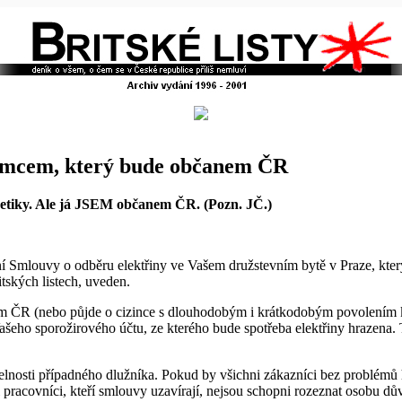
jemcem, který bude občanem ČR
getiky. Ale já JSEM občanem ČR. (Pozn. JČ.)
ní Smlouvy o odběru elektřiny ve Vašem družstevním bytě v Praze, kter
tských listech, uveden.
em ČR (nebo půjde o cizince s dlouhodobým i krátkodobým povolením 
eho sporožirového účtu, ze kterého bude spotřeba elektřiny hrazena. To
nosti případného dlužníka. Pokud by všichni zákazníci bez problémů h
 pracovníci, kteří smlouvy uzavírají, nejsou schopni rozeznat osobu d