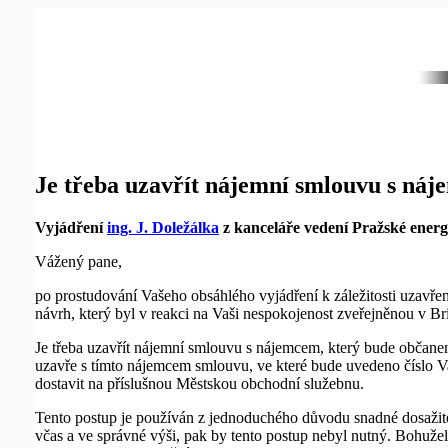
Je třeba uzavřít nájemní smlouvu s ná
Vyjádření
ing. J. Doležálka
z kanceláře vedení Pražské ener
Vážený pane,
po prostudování Vašeho obsáhlého vyjádření k záležitosti uzavře
návrh, který byl v reakci na Vaši nespokojenost zveřejněnou v Bri
Je třeba uzavřít nájemní smlouvu s nájemcem, který bude občan
uzavře s tímto nájemcem smlouvu, ve které bude uvedeno číslo Vaš
dostavit na příslušnou Městskou obchodní služebnu.
Tento postup je používán z jednoduchého důvodu snadné dosažitel
včas a ve správné výši, pak by tento postup nebyl nutný. Bohužel