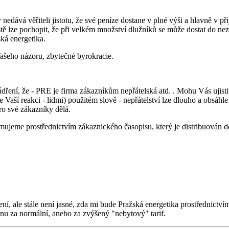
dává věřiteli jistotu, že své peníze dostane v plné výši a hlavně v při
Jistě lze pochopit, že při velkém množství dlužníků se může dostat do 
ská energetika.
Vašeho názoru, zbytečné byrokracie.
ní, že - PRE je firma zákazníkům nepřátelská atd. . Mohu Vás ujistit
Vaší reakci - lidmi) použitém slově - nepřátelství lze dlouho a obsáhl
ro své zákazníky dělá.
ormujeme prostřednictvím zákaznického časopisu, který je distribuován 
ení, ale stále není jasné, zda mi bude Pražská energetika prostřednict
inu za normální, anebo za zvýšený "nebytový" tarif.