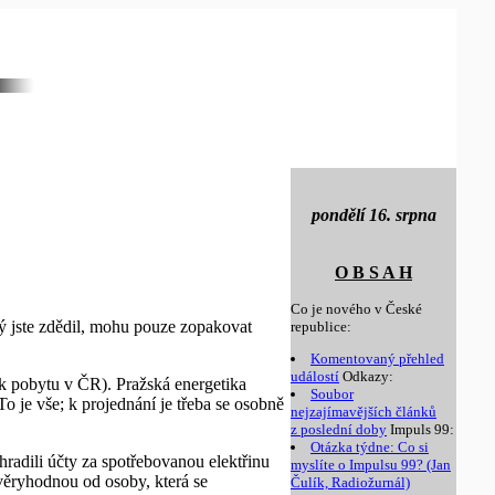
pondělí 16. srpna
O B S A H
Co je nového v České
ý jste zdědil, mohu pouze zopakovat
republice:
Komentovaný přehled
událostí
Odkazy:
k pobytu v ČR). Pražská energetika
Soubor
 je vše; k projednání je třeba se osobně
nejzajímavějších článků
z poslední doby
Impuls 99:
Otázka týdne: Co si
radili účty za spotřebovanou elektřinu
myslíte o Impulsu 99? (Jan
ůvěryhodnou od osoby, která se
Čulík, Radiožurnál)