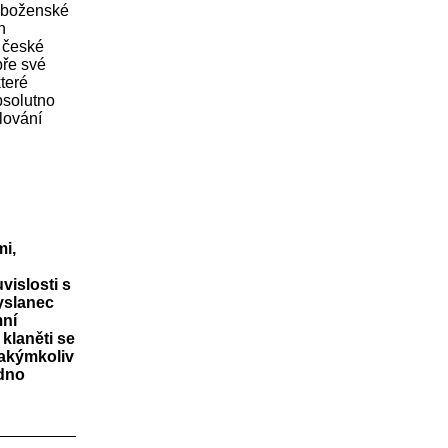
náboženské
h
 české
bře své
teré
bsolutno
lování
mi,
vislosti s
vyslanec
mní
klaněti se
jakýmkoliv
odno