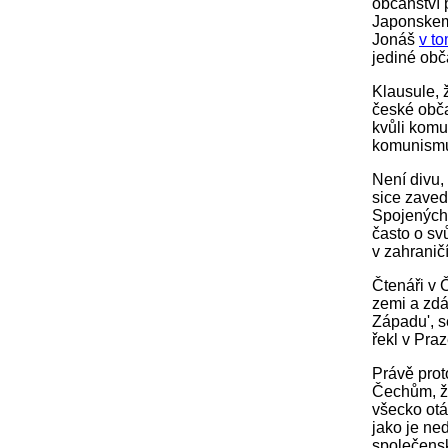
občanství 
Japonskem)
Jonáš
v to
jediné obča
Klausule, 
české obča
kvůli komu
komunismu 
Není divu, 
sice zavedl
Spojených 
často o sv
v zahraničí
Čtenáři v 
zemi a zdá 
Západu', s
řekl v Praz
Právě proto
Čechům, ži
všecko otá
jako je ne
společensk