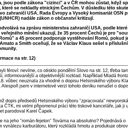
, jsou podle zákona "cizinci" a v ČR mohou zůstat, když sp
 které se nekladly etnickým Čechům. V důsledku této skut
tvo zahraničí USA, Rada Evropy a Vysoký komisariát OSN p
 (UNHCR) nadále zákon o občanství kritizují.
odvolává na zprávu ministerstva zahraničí USA, podle které
veřejného mínění ukazují, že 35 procent Čechů je pro "sou
 Romů" a 45 procent podporuje vystěhování Romů, pokud je
Amato a Smith oceňují, že se Václav Klaus sešel s příslušn
munity.
ormace na str. 12)
i féroví: nevíme, co otisklo pondělní Slovo na str. 12, třeba ta
í, informovanější a objektivnější rozklad. Například Mladá fron
.8. vůbec neuznala za vhodné o dopisu Helsinského výboru Kl
. Alespoň jsem v internetové verzi tohoto deníku nenašel o dopi
ímž dopis předsedů Helsinského výboru "zpracovala" newyorsk
a ČTK, mi velmi připomenul práci této tiskové kanceláře, jak ji 
let parodoval Karel Čapek.
 na jeho "román-fejeton" Továrna na absolutno? Pojednává o
 vynálezu karburátoru, který rozkládá hmotu a produkuje obro