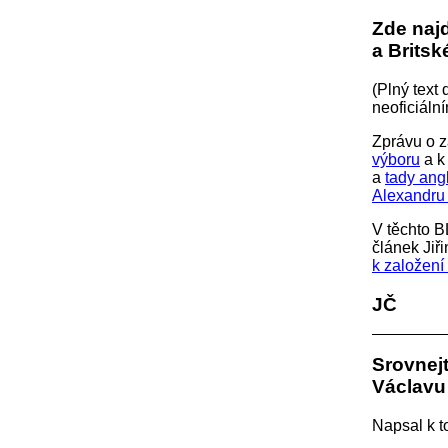
Zde najd
a Britsk
(Plný text
neoficiáln
Zprávu o 
výboru
a k
a
tady ang
Alexandru 
V těchto B
článek Jiř
k založení
JČ
Srovnejt
Václavu 
Napsal k 