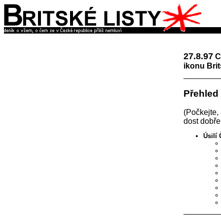
27.8.97
C
ikonu Bri
Přehled
(Počkejte,
dost dobře
Úsilí