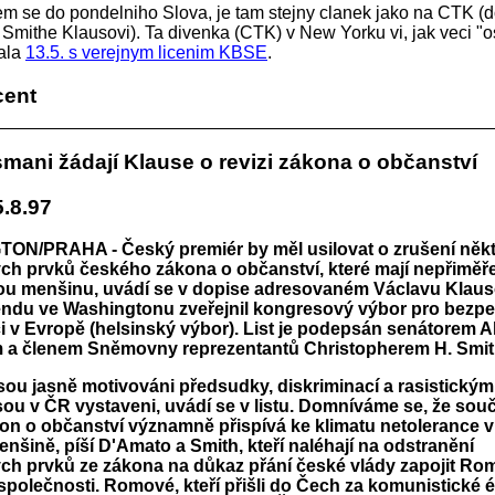
em se do pondelniho Slova, je tam stejny clanek jako na CTK (d
Smithe Klausovi). Ta divenka (CTK) v New Yorku vi, jak veci "ose
lala
13.5. s verejnym licenim KBSE
.
cent
mani žádají Klause o revizi zákona o občanství
.8.97
N/PRAHA - Český premiér by měl usilovat o zrušení něk
ch prvků českého zákona o občanství, které mají nepřimě
u menšinu, uvádí se v dopise adresovaném Václavu Klauso
kendu ve Washingtonu zveřejnil kongresový výbor pro bezp
i v Evropě (helsinský výbor). List je podepsán senátorem 
 a členem Sněmovny reprezentantů Christopherem H. Smi
ou jasně motivováni předsudky, diskriminací a rasistickým 
sou v ČR vystaveni, uvádí se v listu. Domníváme se, že sou
on o občanství významně přispívá ke klimatu netolerance v
nšině, píší D'Amato a Smith, kteří naléhají na odstranění
ch prvků ze zákona na důkaz přání české vlády zapojit Rom
společnosti. Romové, kteří přišli do Čech za komunistické é