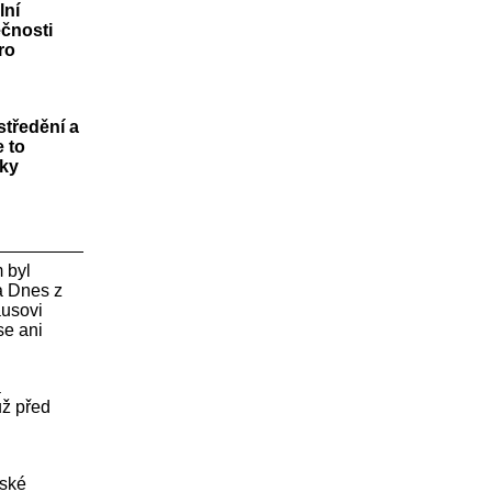
lní
ečnosti
ro
středění a
 to
íky
m byl
ta Dnes z
ausovi
se ani
á
už před
vské