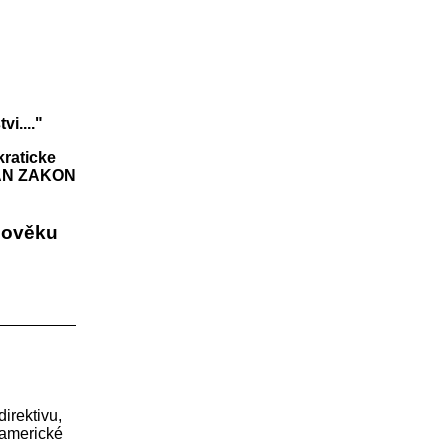
i...."
raticke
AN ZAKON
dověku
irektivu,
 americké