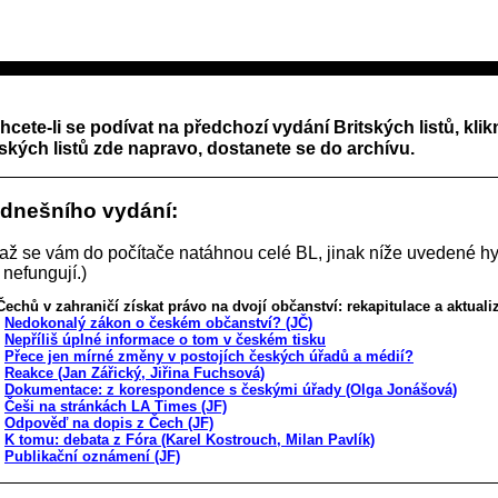
hcete-li se podívat na předchozí vydání Britských listů, klik
tských listů zde napravo, dostanete se do archívu.
 dnešního vydání:
 až se vám do počítače natáhnou celé BL, jinak níže uvedené hy
 nefungují.)
 Čechů v zahraničí získat právo na dvojí občanství: rekapitulace a aktuali
Nedokonalý zákon o českém občanství? (JČ)
Nepříliš úplné informace o tom v českém tisku
Přece jen mírné změny v postojích českých úřadů a médií?
Reakce (Jan Zářický, Jiřina Fuchsová)
Dokumentace: z korespondence s českými úřady (Olga Jonášová)
Češi na stránkách LA Times (JF)
Odpověď na dopis z Čech (JF)
K tomu: debata z Fóra (Karel Kostrouch, Milan Pavlík)
Publikační oznámení (JF)