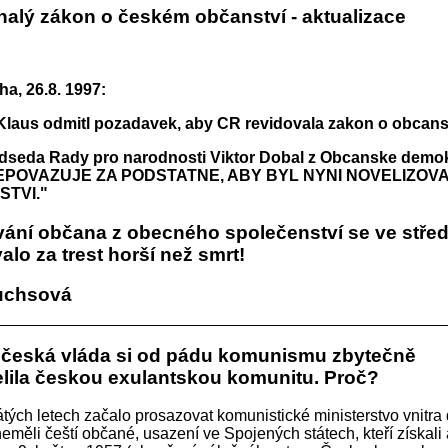
alý zákon o českém občanství - aktualizace
a, 26.8. 1997:
Klaus odmitl pozadavek, aby CR revidovala zakon o obcanstv
dseda Rady pro narodnosti Viktor Dobal z Obcanske demok
 NEPOVAZUJE ZA PODSTATNE, ABY BYL NYNI NOVELIZOV
STVI."
ání občana z obecného společenství se ve stře
lo za trest horší než smrt!
Fuchsová
: česká vláda si od pádu komunismu zbytečně
elila českou exulantskou komunitu. Proč?
ých letech začalo prosazovat komunistické ministerstvo vnitra d
neměli čeští občané, usazení ve Spojených státech, kteří získali