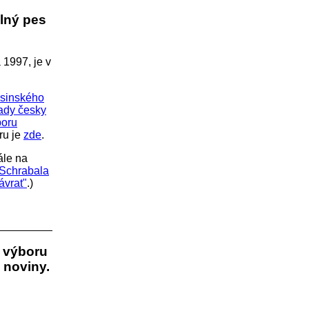
elný pes
 1997, je v
lsinského
ady česky
boru
ru je
zde
.
le na
 Schrabala
ávrat"
.)
 výboru
 noviny.