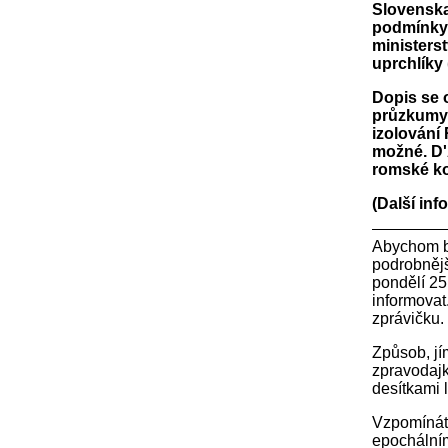
Slovenska
podmínky,
ministers
uprchlíky
Dopis se 
průzkumy 
izolování
možné. D'
romské ko
(Další inf
Abychom byl
podrobnějš
pondělí 25
informovat
zprávičku.
Způsob, j
zpravodajk
desítkami 
Vzpomínáte
epochálním