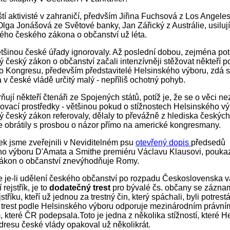
ští aktivisté v zahraničí, předvším Jiřina Fuchsová z Los Angeles
Olga Jonášová ze Světové banky, Jan Zářický z Austrálie, usiluj
ho českého zákona o občanství už léta.
ětšinou české úřady ignorovaly. Až poslední dobou, zejména poté
 český zákon o občanství začali intenzívněji stěžovat někteří p
 Kongresu, především představitelé Helsinského výboru, zdá s
á v české vládě určitý malý - nepříliš ochotný pohyb.
ují někteří čtenáři ze Spojených států, potíž je, že se o věci ne
ovací prostředky - většinou pokud o stížnostech Helsinského v
 český zákon referovaly, dělaly to převážně z hlediska českých
 obrátily s prosbou o názor přímo na americké kongresmany.
ek jsme zveřejnili v Neviditelném psu
otevřený dopis
předsedů
o výboru D'Amata a Smithe premiéru Václavu Klausovi, poukazu
zákon o občanství znevýhodňuje Romy.
že je-li udělení českého občanství po rozpadu Československa 
í rejstřík, je to
dodatečný trest
pro bývalé čs. občany se zázn
jstříku, kteří už jednou za trestný čin, který spáchali, byli potrest
trest podle Helsinského výboru odporuje mezinárodním právní
 které ČR podepsala.Toto je jedna z několika stížností, které H
dresu české vlády opakoval už několikrát.