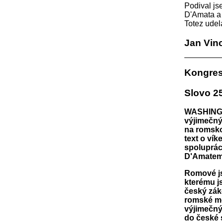
Podival js
D'Amata a 
Totez ude
Jan Vin
Kongres
Slovo 25
WASHINGTO
výjimečný
na romsko
text o ví
spoluprác
D'Amatem
Romové js
kterému j
český zák
romské me
výjimečný
do české 