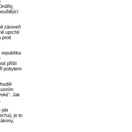
s
Ondřej
ouštějící
mít zároveň
mě uprchli
 proti
á republika
e
tí přišli
eří pobytem
chudlé
uxusním
vské". Jak
.
ě jde
cha), je to
zákony,