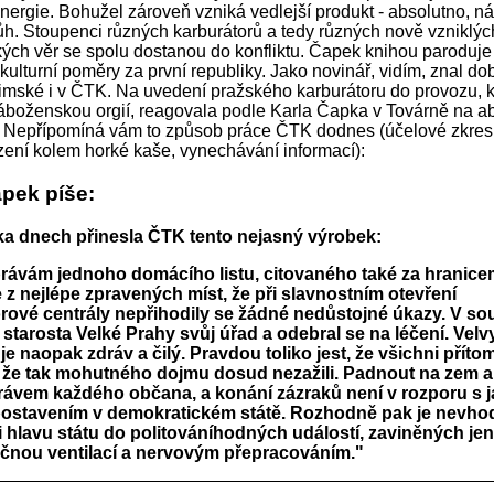
nergie. Bohužel zároveň vzniká vedlejší produkt - absolutno, 
ůh. Stoupenci různých karburátorů a tedy různých nově vzniklýc
ch věr se spolu dostanou do konfliktu. Čapek knihou paroduje
 kulturní poměry za první republiky. Jako novinář, vidím, znal do
ské i v ČTK. Na uvedení pražského karburátoru do provozu, k
áboženskou orgií, reagovala podle Karla Čapka v Továrně na a
. Nepřípomíná vám to způsob práce ČTK dodnes (účelové zkres
zení kolem horké kaše, vynechávání informací):
apek píše:
ka dnech přinesla ČTK tento nejasný výrobek:
právám jednoho domácího listu, citovaného také za hranice
 z nejlépe zpravených míst, že při slavnostním otevření
rové centrály nepřihodily se žádné nedůstojné úkazy. V sou
l starosta Velké Prahy svůj úřad a odebral se na léčení. Vel
 je naopak zdráv a čilý. Pravdou toliko jest, že všichni příto
i, že tak mohutného dojmu dosud nezažili. Padnout na zem a 
rávem každého občana, a konání zázraků není v rozporu s 
ostavením v demokratickém státě. Rozhodně pak je nevh
 hlavu státu do politováníhodných událostí, zaviněných jen
čnou ventilací a nervovým přepracováním."