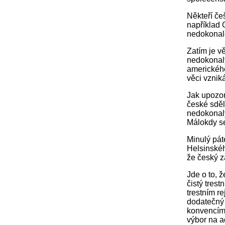
Někteří če
například 
nedokonalé
Zatím je v
nedokonalý
amerického
věci vznik
Jak upozorň
české sděl
nedokonalý
Málokdy se
Minulý pát
Helsinskéh
že český 
Jde o to, 
čistý trestn
trestním re
dodatečný 
konvencím,
výbor na a