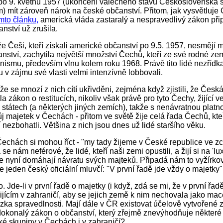
po 9. květnu 1957 (ukončení válečného stavu Československa 
 mít zároveň nárok na české občanství. Přitom, jak vysvětluje 
mto článku,
americká vláda zastaralý a nespravedlivý zákon přip
nství už zrušila.
že Češi, kteří získali americké občanství po 9.5. 1957, nesmějí 
nství, zachytila největší množství Čechů, kteří ze své rodné ze
nismu, především vlnu kolem roku 1968. Právě tito lidé nezřídka
v zájmu své vlasti velmi intenzívně lobbovali.
že se mnozí z nich cítí ukřivděni, zejména když zjistili, že Česk
a zákon o restitucích, nikoliv však právě pro tyto Čechy, žijící v
státech (a některých jiných zemích), takže s nenávratnou platnos
ůj majetek v Čechách - přitom ve světě žije celá řada Čechů, kt
 nezbohatli. Většina z nich jsou dnes už lidé staršího věku.
Čechách si mohou říct - "my tady žijeme v České republice ve z
se nám neférové, že lidé, kteří naši zemi opustili, a žijí si na 'l
e nyní domáhají návratu svých majteků. Připadá nám to vyžírko
e jeden český oficiální mluvčí: "V první řadě jde vždy o majetky"
. Jde-li v první řadě o majetky (i když, zdá se mi, že v první řad
jícím v zahraničí, aby se jejich země k nim nechovala jako mace
zka spravedlnosti. Mají dále v ČR existovat účelově vytvořené 
dokonalý zákon o občanství, který zřejmě znevýhodňuje některé
é skupiny v Čechách i v zahraničí?