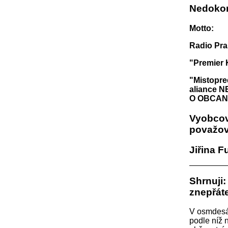
Nedokon
Motto:
Radio Prah
"Premier 
"Mistopre
aliance
O OBCAN
Vyobcov
považova
Jiřina 
Shrnuji
znepřát
V osmdesát
podle níž 