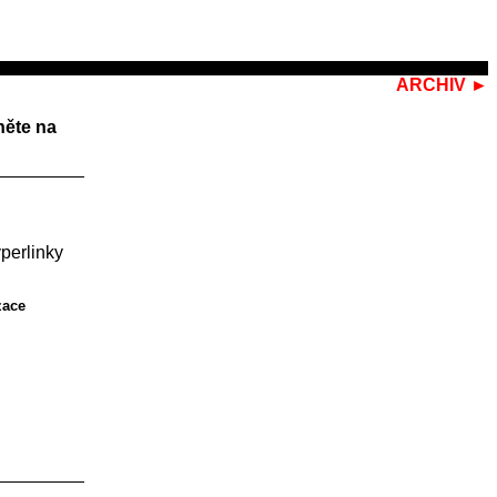
ARCHIV ►
něte na
perlinky
zace