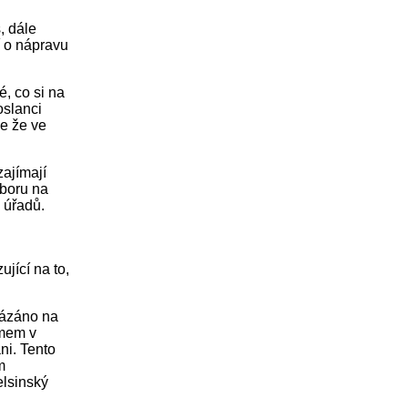
, dále
í o nápravu
, co si na
oslanci
e že ve
zajímají
ýboru na
 úřadů.
jící na to,
vázáno na
amem v
áni. Tento
m
elsinský