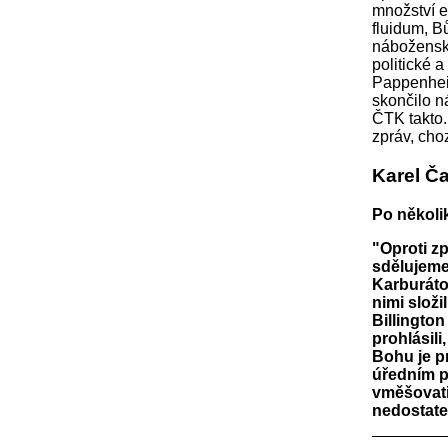
množství e
fluidum, B
náboženský
politické a
Pappenheim
skončilo n
ČTK takto
zpráv, cho
Karel Č
Po několi
"Oproti z
sdělujeme
Karburáto
nimi složi
Billington
prohlásil
Bohu je p
úředním p
vměšovati
nedostate