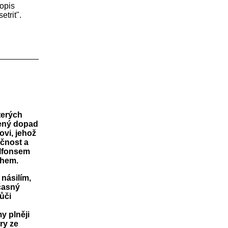
opis
trit".
terých
řený dopad
vi, jehož
ečnost a
Alfonsem
them.
násilím,
časný
ůči
y plněji
ry ze