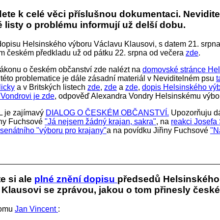
ete k celé věci příslušnou dokumentaci. Nevidit
é listy o problému informují už delší dobu.
 dopisu Helsinského výboru Václavu Klausovi, s datem 21. srpna
ím českém předkladu už od pátku 22. srpna od večera
zde
.
zákonu o českém občanství zde nalézt na
domovské stránce He
 této problematice je dále zásadní materiál v Neviditelném psu
t
licky
a v Britských listech
zde
,
zde
a
zde
,
dopis Helsinského vý
Vondrovi je zde
, odpověď Alexandra Vondry Helsinskému výbo
L je zajímavý
DIALOG O ČESKÉM OBČANSTVÍ.
Upozorňuju dá
iny Fuchsové
"Já nejsem žádný krajan, sakra"
, na
reakci Josefa
 senátního "výboru pro krajany"
a na povídku Jiřiny Fuchsové
"N
e si ale
plné znění dopisu
předsedů Helsinského
Klausovi se zprávou, jakou o tom přinesly české
tomu
Jan Vincent
: