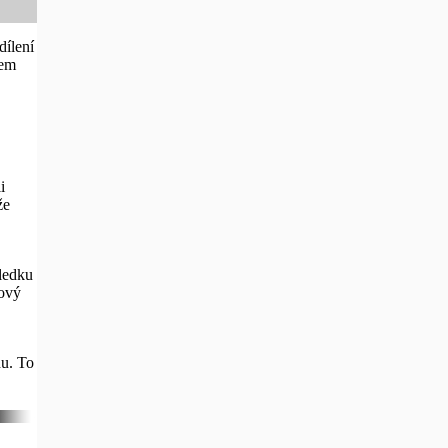
dílení
kem
i
že
ledku
kový
hu. To