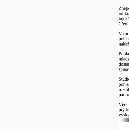
Znepo
infik
injek
šířen
V roc
pohla
nakaž
Pohla
mladý
dosta
špina
Studi
pohla
rozdí
partne
Vědci
prý b
výsky