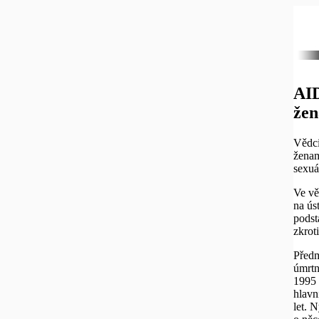
AID
žen
Vědci
ženam
sexuál
Ve vě
na ús
podst
zkrot
Předm
úmrtn
1995 
hlavn
let. 