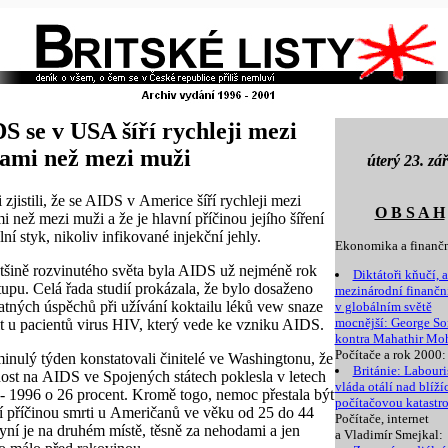
S se v USA šíří rychleji mezi
ami než mezi muži
úterý 23. zář
 zjistili, že se AIDS v Americe šíří rychleji mezi
O B S A H
i než mezi muži a že je hlavní příčinou jejího šíření
ní styk, nikoliv infikované injekční jehly.
Ekonomika a finančn
tšině rozvinutého světa byla AIDS už nejméně rok
Diktátoři kňučí, a
tupu. Celá řada studií prokázala, že bylo dosaženo
mezinárodní finanční
atných úspěchů při užívání koktailu léků vew snaze
v globálním světě
mocnější: George So
it u pacientů virus HIV, který vede ke vzniku AIDS.
kontra Mahathir M
Počítače a rok 2000:
inulý týden konstatovali činitelé ve Washingtonu, že
Británie: Labouri
ost na AIDS ve Spojených státech poklesla v letech
vláda otálí nad blížíc
- 1996 o 26 procent. Kromě togo, nemoc přestala být
počítačovou katastr
í příčinou smrti u Američanů ve věku od 25 do 44
Počítače, internet
Nyní je na druhém místě, těsně za nehodami a jen
a Vladimír Smejkal: