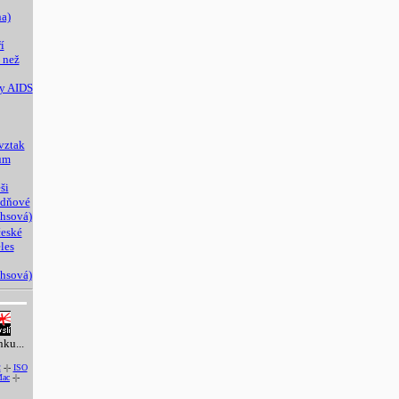
a)
í
 než
y AIDS
 vztak
ům
ši
odňové
chsová)
české
les
chsová)
nku...
2
-|-
ISO
ac
-|-