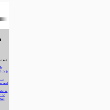
í
ictví:
le
 trh je
ros
ohamad
stická
í se
ofou