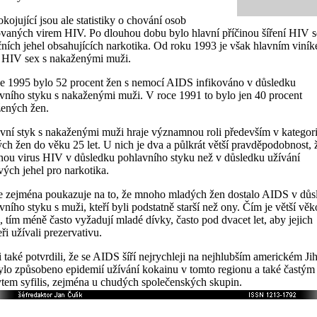
kojující jsou ale statistiky o chování osob
ovaných virem HIV. Po dlouhou dobu bylo hlavní příčinou šíření HIV s
čních jehel obsahujících narkotika. Od roku 1993 je však hlavním viní
í HIV sex s nakaženými muži.
e 1995 bylo 52 procent žen s nemocí AIDS infikováno v důsledku
vního styku s nakaženými muži. V roce 1991 to bylo jen 40 procent
ených žen.
vní styk s nakaženými muži hraje významnou roli především v kategori
ch žen do věku 25 let. U nich je dva a půlkrát větší pravděpodobnost, 
nou virus HIV v důsledku pohlavního styku než v důsledku užívání
vých jehel pro narkotika.
e zejména poukazuje na to, že mnoho mladých žen dostalo AIDS v důs
vního styku s muži, kteří byli podstatně starší než ony. Čím je větší vě
l, tím méně často vyžadují mladé dívky, často pod dvacet let, aby jejich
ři užívali prezervativu.
 také potvrdili, že se AIDS šíří nejrychleji na nejhlubším americkém Ji
ylo způsobeno epidemií užívání kokainu v tomto regionu a také častým
tem syfilis, zejména u chudých společenských skupin.