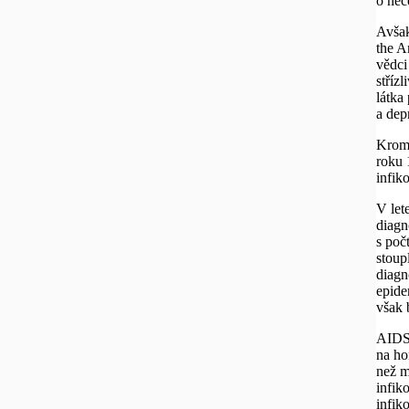
o něc
Avšak
the A
vědci
stříz
látka
a dep
Kromě
roku 
infik
V let
diagn
s poč
stoup
diagn
epide
však 
AIDS,
na ho
než m
infik
infik