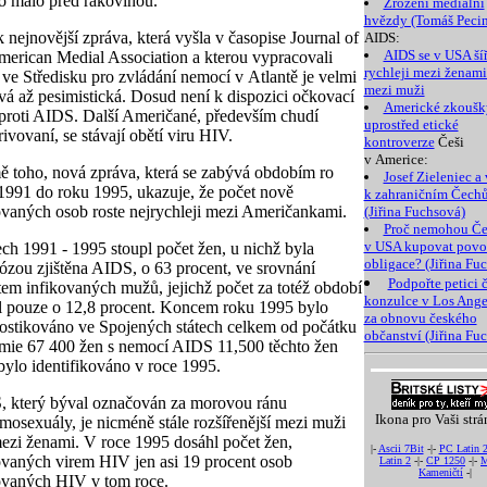
o málo před rakovinou.
Zrození mediální
hvězdy (Tomáš Pecin
 nejnovější zpráva, která vyšla v časopise Journal of
AIDS:
AIDS se v USA šíř
merican Medial Association a kterou vypracovali
rychleji mezi ženami
 ve Středisku pro zvládání nemocí v Atlantě je velmi
mezi muži
livá až pesimistická. Dosud není k dispozici očkovací
Americké zkoušk
 proti AIDS. Další Američané, především chudí
uprostřed etické
rivovaní, se stávají obětí viru HIV.
kontroverze
Češi
v Americe:
 toho, nová zpráva, která se zabývá obdobím ro
Josef Zieleniec a
1991 do roku 1995, ukazuje, že počet nově
k zahraničním Čech
ovaných osob roste nejrychleji mezi Američankami.
(Jiřina Fuchsová)
Proč nemohou Če
v USA kupovat pov
ech 1991 - 1995 stoupl počet žen, u nichž byla
obligace? (Jiřina Fu
ózou zjištěna AIDS, o 63 procent, ve srovnání
Podpořte petici 
tem infikovaných mužů, jejichž počet za totéž období
konzulce v Los Ange
l pouze o 12,8 procent. Koncem roku 1995 bylo
za obnovu českého
ostikováno ve Spojených státech celkem od počátku
občanství (Jiřina Fu
mie 67 400 žen s nemocí AIDS 11,500 těchto žen
bylo identifikováno v roce 1995.
 který býval označován za morovou ránu
Ikona pro Vaši strá
mosexuály, je nicméně stále rozšířenější mezi muži
ezi ženami. V roce 1995 dosáhl počet žen,
|-
Ascii 7Bit
-|-
PC Latin 
ovaných virem HIV jen asi 19 procent osob
Latin 2
-|-
CP 1250
-|-
M
Kameničtí
-|
ovaných HIV v tom roce.