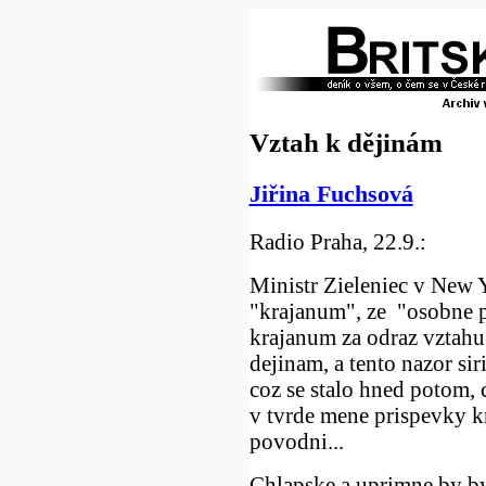
Vztah k dějinám
Jiřina Fuchsová
Radio Praha, 22.9.:
Ministr Zieleniec v New 
"krajanum", ze "osobne p
krajanum za odraz vztahu
dejinam, a tento nazor sir
coz se stalo hned potom,
v tvrde mene prispevky k
povodni...
Chlapske a uprimne by b