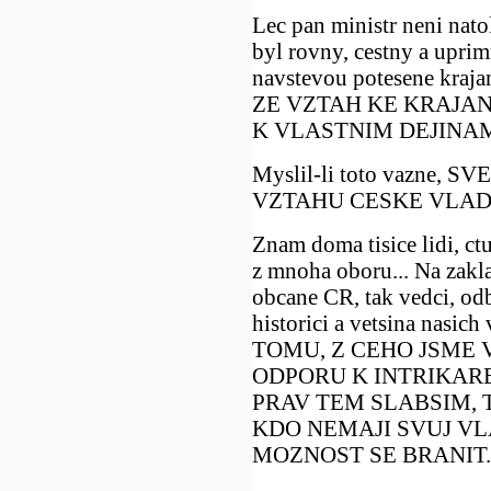
Lec pan ministr neni nat
byl rovny, cestny a uprimn
navstevou potesene kra
ZE VZTAH KE KRAJA
K VLASTNIM DEJINAM
Myslil-li toto vazne,
VZTAHU CESKE VLADY
Znam doma tisice lidi, ctu
z mnoha oboru... Na zakl
obcane CR, tak vedci, odbo
historici a vetsina nasi
TOMU, Z CEHO JSME V
ODPORU K INTRIKARE
PRAV TEM SLABSIM, T
KDO NEMAJI SVUJ VL
MOZNOST SE BRANIT..