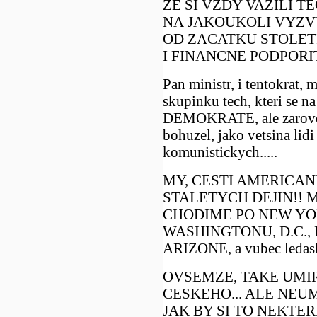
ZE SI VZDY VAZILI 
NA JAKOUKOLI VYZVU
OD ZACATKU STOLET
I FINANCNE PODPOR
Pan ministr, i tentokrat,
skupinku tech, kteri se na
DEMOKRATE, ale zaroven
bohuzel, jako vetsina lid
komunistickych.....
MY, CESTI AMERICAN
STALETYCH DEJIN!! M
CHODIME PO NEW YOR
WASHINGTONU, D.C., 
ARIZONE, a vubec ledas
OVSEMZE, TAKE UMI
CESKEHO... ALE NEU
JAK BY SI TO NEKTER