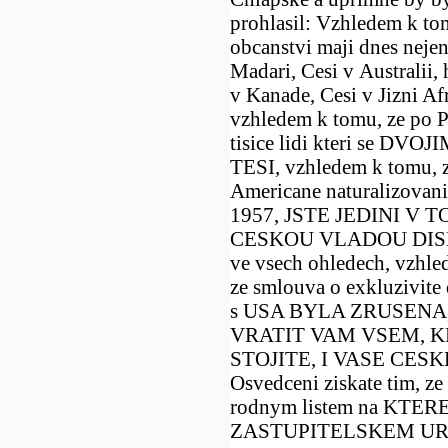
prohlasil: Vzhledem k t
obcanstvi maji dnes nejen
Madari, Cesi v Australii
v Kanade, Cesi v Jizni Af
vzhledem k tomu, ze po P
tisice lidi kteri se D
TESI, vzhledem k tomu, ze
Americane naturalizovani
1957, JSTE JEDINI V
CESKOU VLADOU DIS
ve vsech ohledech, vzhle
ze smlouva o exkluzivite
s USA BYLA ZRUSENA,
VRATIT VAM VSEM, K
STOJITE, I VASE CES
Osvedceni ziskate tim, ze
rodnym listem na KTE
ZASTUPITELSKEM URAD