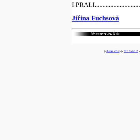
I PRALI.............................
Jiřina Fuchsová
|-
Ascii 7Bit
-|-
PC Latin 2
-