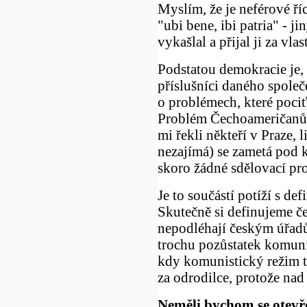
Myslím, že je neférové říc
"ubi bene, ibi patria" - j
vykašlal a přijal ji za vla
Podstatou demokracie je, 
příslušníci daného společ
o problémech, které pociť
Problém Čechoameričanů (d
mi řekli někteří v Praze,
nezajímá) se zametá pod 
skoro žádné sdělovací pro
Je to součástí potíží s de
Skutečně si definujeme čes
nepodléhají českým úřadů
trochu pozůstatek komuni
kdy komunistický režim t
za odrodilce, protože na
Neměli bychom se otevře