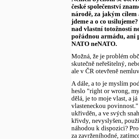
české společenství znam
národě, za jakým cílem
jdeme a o co usilujeme
nad vlastní totožností 
pořádnou armádu, ani 
NATO neNATO.
Možná, že je problém obča
skutečně neřešitelný, nebo
ale v ČR otevřeně nemluv
A dále, a to je myslím po
heslo "right or wrong, my
dělá, je to moje vlast, a 
vlasteneckou povinnost." 
ukřivděn, a ve svých snah
křivdy, nevyslyšen, použí
náhodou k dispozici? Pro
za zavrženíhodné, zatímc