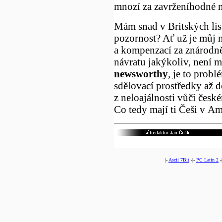
mnozí za zavrženíhodné 
Mám snad v Britských lis
pozornost? Ať už je můj n
a kompenzací za znárodně
návratu jakýkoliv, není m
newsworthy
, je to prob
sdělovací prostředky až 
z neloajálnosti vůči česk
Co tedy mají ti Češi v Am
|-
Ascii 7Bit
-|-
PC Latin 2
-