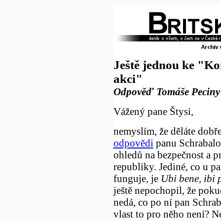
Ještě jednou ke "K
akci"
Odpověď Tomáše Peciny 
Vážený pane Štysi,
nemyslím, že děláte dobře
odpovědi
panu Schrabalo
ohledů na bezpečnost a p
republiky. Jediné, co u p
funguje, je
Ubi bene, ibi 
ještě nepochopil, že poku
nedá, co po ní pan Schrab
vlast to pro něho není? N