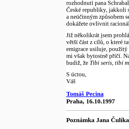
rozhodnutí pana Schraba
České republiky, jakkol
a neúčinným způsobem se 
dokážete ovlivnit racioná
Již několikrát jsem prohlá
větší část z cílů, o které t
emigrace usiluje, použitý
mi však bytostně příčí. N
budiž, že
Tibi seris, tibi m
S úctou,
Váš
Tomáš Pecina
Praha, 16.10.1997
Poznámka Jana Čulíka