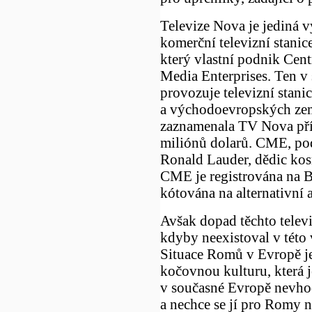
Televize Nova je jediná 
komerční televizní stanic
který vlastní podnik Cen
Media Enterprises. Ten v
provozuje televizní stani
a východoevropských zem
zaznamenala TV Nova pří
miliónů dolarů. CME, pod
Ronald Lauder, dědic kos
CME je registrována na B
kótována na alternativn
Avšak dopad těchto televi
kdyby neexistoval v této
Situace Romů v Evropě je
kočovnou kulturu, která 
v současné Evropě nevhodn
a nechce se jí pro Romy 