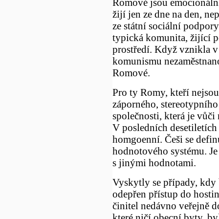
Romové jsou emocionální 
žijí jen ze dne na den, ne
ze státní sociální podpo
typická komunita, žijící
prostředí. Když vznikla 
komunismu nezaměstnanos
Romové.
Pro ty Romy, kteří nejsou
záporného, stereotypního 
společnosti, která je vůči
V posledních desetiletích
homgoenní. Češi se defin
hodnotového systému. Je 
s jinými hodnotami.
Vyskytly se případy, kd
odepřen přístup do hostin
činitel nedávno veřejně 
které ničí obecní byty, b