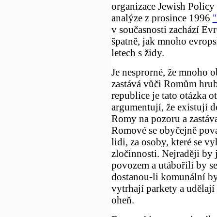
organizace Jewish Policy
analýze z prosince 1996
"
v současnosti zachází Ev
špatně, jak mnoho evrops
letech s židy.
Je nesprorné, že mnoho o
zastává vůči Romům hrubě
republice je tato otázka 
argumentují, že existují 
Romy na pozoru a zastáva
Romové se obyčejně považ
lidi, za osoby, které se vy
zločinnosti. Nejraději by
povozem a utábořili by se
dostanou-li komunální by
vytrhají parkety a udělají
oheň.