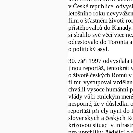
v České republice, odvysí
letošního roku nevyváže
film o šťastném životě r
přistěhovalců do Kanady.
si sbalilo své věci více n
odcestovalo do Toronta a
o politický asyl.
30. září 1997 odvysílala 
jinou reportáž, tentokrát 
o životě českých Romů v j
filmu vystupoval vzděla
chválil vysoce humánní po
vlády vůči etnickým men
nesporné, že v důsledku 
reportáží přijely nyní do
slovenských a českých R
krizovou situaci v infras
pro uprchlíky, žádající o 