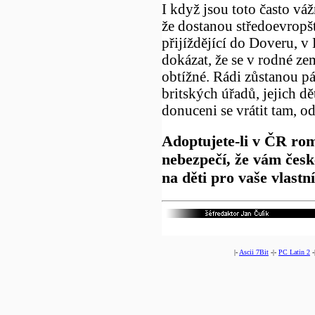
I když jsou toto často vá
že dostanou středoevropš
přijíždějící do Doveru, v 
dokázat, že se v rodné ze
obtížné. Rádi zůstanou p
britských úřadů, jejich dě
donuceni se vrátit tam, od
Adoptujete-li v ČR rom
nebezpečí, že vám čes
na děti pro vaše vlastní
|-
Ascii 7Bit
-|-
PC Latin 2
-