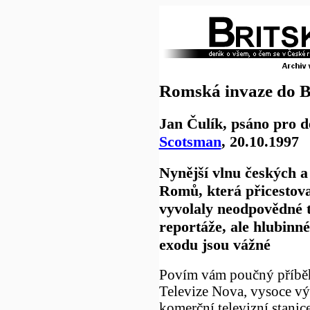
Romská invaze do B
Jan Čulík, psáno pro 
Scotsman
, 20.10.1997
Nynější vlnu českých a
Romů, která přicestova
vyvolaly neodpovědné t
reportáže, ale hlubinné
exodu jsou vážné
Povím vám poučný příběh
Televize Nova, vysoce vý
komerční televizní stanice