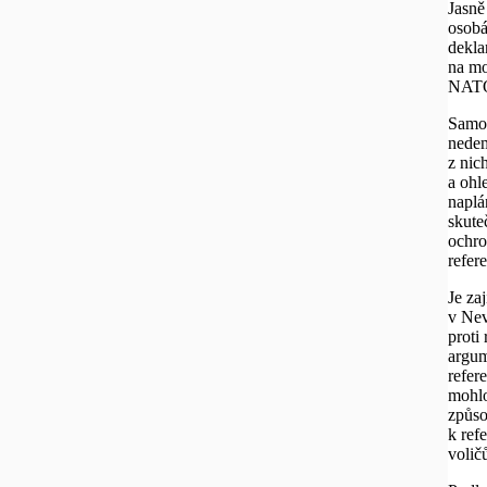
Jasně
osobá
dekla
na mo
NAT
Samoz
nedem
z nic
a ohl
naplá
skute
ochro
refer
Je za
v Nev
proti
argum
refer
mohlo
způso
k ref
voličů