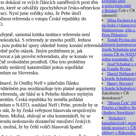
Evropské unie,
 to dokázal ve svých článcích zaměřených proti těm
o policejním státě
m, které se odvážily zpochybňovat česko-německou
v Británii
Češi v ČR 
raci. Nyní jsme svědky toho, že Pehe útočí
zahraničí:
žnost referenda o vstupu České republiky do
Jiřina Fuchsová 
O.
na české vyslanectví
Washingtonu, píše o
řejmě, samotná kritika instituce referenda není
Petru Pithartovi
okratická. S referendy je mnoho potíží. Jednou
Tomáš Pecina zn
kritizuje kongresovo
h jsou politické spory ohledně formy konání referenda
Josefa Schrabala prot
edně počtu otázek. Jiným problémem je, jak
vstupu ČR do NATO, 
novat a jak provést referendum, aby se konalo ve
jedna poznámka JČ
čně svobodném prostředí. Oba tyto problémy
Josef Schrabal v 
mily nedávný katastrofální pokus uspořádat
na Tomáše Pecinu
endum na Slovensku.
Daniel Nižňansk
k Josefu Schrabalovi
jímavé, že Ondřej Neff v pátečním článku
Danny Novotný
iditelném psu nezdůrazňuje tyto platné argumenty
k Josefu Schrabalovi
Zakořenila v ČR
 referendu, ale hlásí se k Peheho hluboce mylným
demokracie?
entům. Česká republika by neměla pořádat
"Hloupí Češi" Jiř
endum o NATO, souhlasí Neff i Pehe, protože by se
Peheho a Ondřeje Ne
 stát, že by česká veřejnost hlasovala nesprávným
(Andrew Stroehlein)
bem. Možná, obávají se oba komentátoři, by se
Vrcholový
erendu nedostavilo dostatečné množství českých
kanadskočeský spor
, možná, že by čeští voliči hlasovali špatně.
hledá sponsory v ČR
přebory v Rakousku 