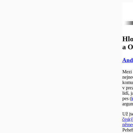
Hlo
a O
Andr
Mezi 
nejne
komun
v pre
lidí,
pes (
argum
Už js
český
němec
Peheh