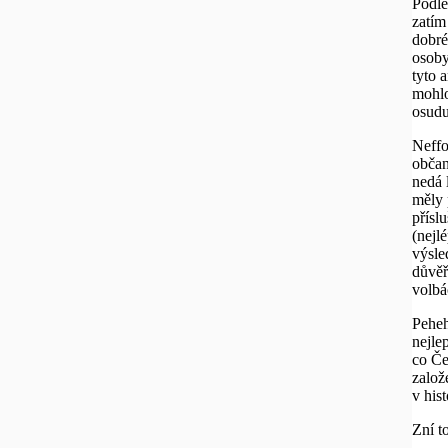
Podle
zatím 
dobré
osoby
tyto a
mohlo
osudu.
Neffo
občan
nedá 
měly 
přísl
(nejl
výsle
důvěř
volbá
Peheh
nejlep
co Če
založ
v hist
Zní t