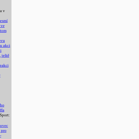
a v
nesmí
 ve
 tom
ovu
u akci
i
ještě
reakci
ý
ího
ffa
Sport:
tovec
 pro
-