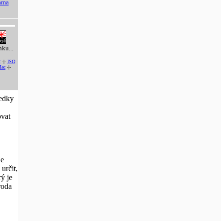
lama
nku...
2
-|-
ISO
ac
-|-
ledky
ovat
je
určit,
ý je
roda