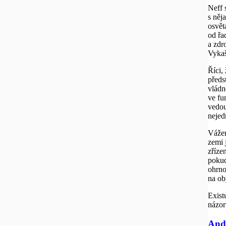
Neff 
s něj
osvět
od řa
a zdr
Vykaš
Říci,
předs
vládn
ve fu
vedou
nejed
Vážen
zemi 
zříze
pokud
ohrno
na ob
Exist
názor
Andr