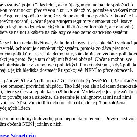
se vysmívá pojmu "hlas lidu", ale můj argument nemá nic společného
akou romantickou představou "lidu", z něhož by pocházela veškerá mor
a. Argument spočívá v tom, že v demokracii moc pochází v konečné ins
dových občanů. Občané jsou zdrojem legitimity demokratické ústavy
ojem legitimity demokratických politiků (nejen formálně, ale opravdu).
lete se na lidi a kašlete na základy celého demokratického systému.
 že se lidem nedá důvěřovat, že budou hlasovat tak, jak chtějí vedoucí pol
tavitelé, ochromuje demokratický systém, protože zo dává přednost
oucím politikům. Jste-li ale demokraté, víte dobře, že vedoucí politikov
nkci jen proto, že je tam chtějí mít řadoví občané. Občané mohou své
cí představitele z vrcholných politických funkcí odstranit, když politik
nají z jejich hlediska dostatečně uspokojivě. NENÍ to přece obráceně.
í pánové Pehe a Neffe: možná že jste osobně přesvědčeni, že občané v
jsou omezení provinční hlupáčci. Tito lidé jsou ale základem demokrat
ní, které se Česká republika snaží budovat. Vzdělávejte je a přesvědčujte
 to považujete za užitečné, ale nesmíte je ani ignorovat ani nad nimi
vat nos. Ať se vám to líbí nebo ne, demokracie je přímo založena
yčejných lidech
uje mnoho dobrých důvodů, proč nepořádat referenda. Povýšenost vůči
ům občanů NENÍ jedním z nich.
ew Stroehlein