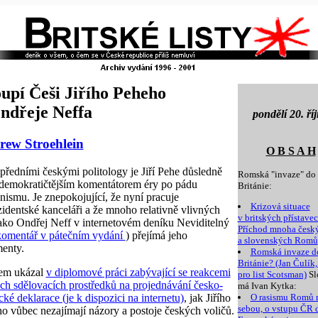
upí Češi Jiřího Peheho
ndřeje Neffa
pondělí 20. ří
ew Stroehlein
O B S A H
předními českými politology je Jiří Pehe důsledně
Romská "invaze" do
demokratičtějším komentátorem éry po pádu
Británie:
ismu. Je znepokojující, že nyní pracuje
Krizová situace
zidentské kanceláři a že mnoho relativně vlivných
v britských přístave
 jako Ondřej Neff v internetovém deníku Neviditelný
Příchod mnoha česk
komentář v pátečním vydání
) přejímá jeho
a slovenských Romů
enty.
Romská invaze d
Británie? (Jan Čulík
em ukázal
v diplomové práci zabývající se reakcemi
pro list Scotsman)
Sl
ch sdělovacích prostředků na projednávání česko-
má Ivan Kytka:
ké deklarace (je k dispozici na internetu)
, jak Jiřího
O rasismu Romů 
sebou, o vstupu ČR 
o vůbec nezajímají názory a postoje českých voličů.