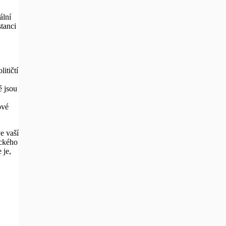
ální
tanci
itičtí
é jsou
ové
e vaší
ického
 je,