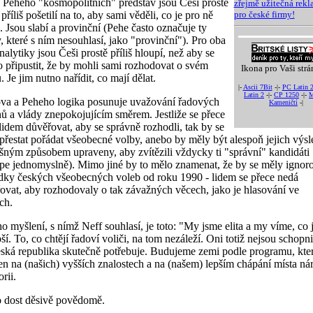
 Peheho "kosmopolitních" představ jsou Češi prostě
zřejmě užitečná rek
příliš pošetilí na to, aby sami věděli, co je pro ně
pro české firmy!
. Jsou slabí a provinční (Pehe často označuje ty
, které s ním nesouhlasí, jako "provinční"). Pro oba
nalytiky jsou Češi prostě příliš hloupí, než aby se
 připustit, že by mohli sami rozhodovat o svém
Ikona pro Vaši strá
 Je jim nutno nařídit, co mají dělat.
|-
Ascii 7Bit
-|-
PC Latin 
Latin 2
-|-
CP 1250
-|-
M
va a Peheho logika posunuje uvažování řadových
Kameničtí
-|
ů a vlády znepokojujícím směrem. Jestliže se přece
lidem důvěřovat, aby se správně rozhodli, tak by se
přestat pořádat všeobecné volby, anebo by měly být alespoň jejich výs
ušným způsobem upraveny, aby zvítězili vždycky ti "správní" kandidáti
épe jednomyslně). Mimo jiné by to mělo znamenat, že by se měly ignor
dky českých všeobecných voleb od roku 1990 - lidem se přece nedá
ovat, aby rozhodovaly o tak závažných věcech, jako je hlasování ve
ch.
o myšlení, s nímž Neff souhlasí, je toto: "My jsme elita a my víme, co 
ší. To, co chtějí řadoví voliči, na tom nezáleží. Oni totiž nejsou schopni 
ská republika skutečně potřebuje. Budujeme zemi podle programu, kter
en na (našich) vyšších znalostech a na (našem) lepším chápání místa ná
orii.
o dost děsivě povědomě.