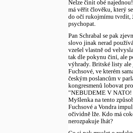
Nelze činit obé najednou
má věřit člověku, který s
do očí rukojmímu tvrdit, 
psychopat.
Pan Schrabal se pak zjevn
slovo jinak nerad použí
vzešel vlastně od velvysl
tak dle pokynu činí, ale 
výhrady. Britské listy ale
Fuchsové, ve kterém sama 
českým poslancům v parl
kongresmenů lobovat pro
"NEBUDEME V NATO! P
Myšlenka na tento způsob 
Fuchsové a Vondra impul
očividně lže. Kdo má coko
nerozpakuje lhát?
Co si pak myslet o redakt