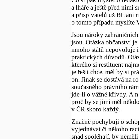
a lháře a ještě před nimi
a přispivatelů už BL ani 
o tomto případu myslíte V
Jsou nároky zahraničních
jsou. Otázka občanství je 
mnoho států nepovoluje i
praktických důvodů. Otázk
kterého si restituent naj
je řešit chce, měl by si p
on. Jinak se dostává na r
současného právního rámc
jde-li o vážné křivdy. A n
proč by se jimi měl někdo
v ČR skoro každý.
Značně pochybuji o scho
vyjednávat či někoho raci
snad spoléhají, by neměli