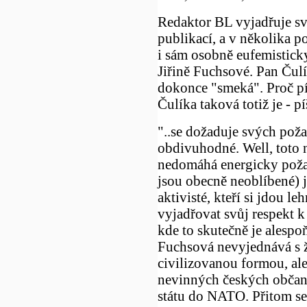
Redaktor BL vyjadřuje s
publikací, a v několika p
i sám osobně eufemistick
Jiřině Fuchsové. Pan Čulí
dokonce "smeká". Proč p
Čulíka taková totiž je - p
"..se dožaduje svých poža
obdivuhodné. Well, toto 
nedomáhá energicky poža
jsou obecně neoblíbené) ja
aktivisté, kteří si jdou le
vyjadřovat svůj respekt 
kde to skutečně je alesp
Fuchsová nevyjednává s 
civilizovanou formou, ale
nevinných českých občanů
státu do NATO. Přitom se 