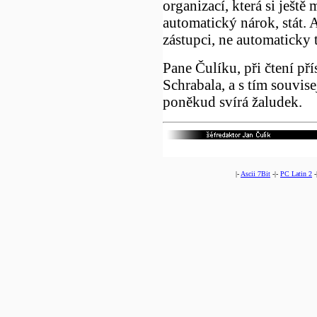
organizací, která si ještě
automatický nárok, stát. 
zástupci, ne automaticky 
Pane Čulíku, při čtení př
Schrabala, a s tím souvis
poněkud svírá žaludek.
|-
Ascii 7Bit
-|-
PC Latin 2
-