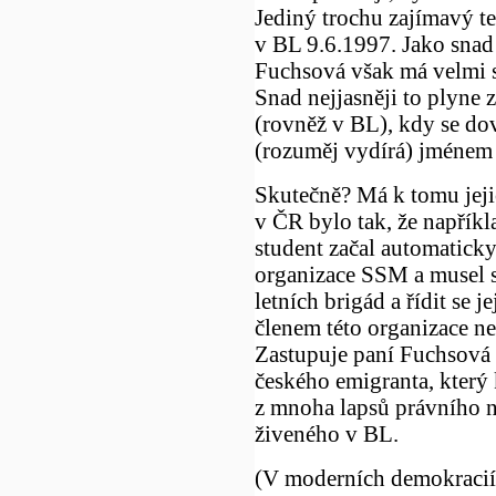
Jediný trochu zajímavý t
v BL 9.6.1997. Jako snad 
Fuchsová však má velmi s
Snad nejjasněji to plyne 
(rovněž v BL), kdy se do
(rozuměj vydírá) jménem 
Skutečně? Má k tomu jej
v ČR bylo tak, že napřík
student začal automaticky
organizace SSM a musel se
letních brigád a řídit se 
členem této organizace ne
Zastupuje paní Fuchsová
českého emigranta, který
z mnoha lapsů právního 
živeného v BL.
(V moderních demokracií