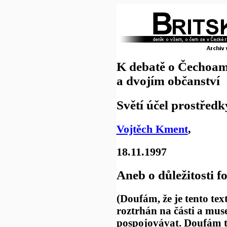
K debatě o Čechoam
a dvojím občanství
Světí účel prostředk
Vojtěch Kment
,
18.11.1997
Aneb o důležitosti 
(Doufám, že je tento text
roztrhán na části a muse
pospojovávat. Doufám te