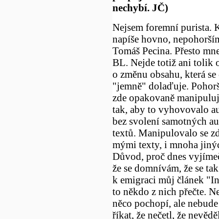
nechybí. JČ)
Nejsem foremní purista. 
napíše hovno, nepohorším
Tomáš Pecina. Přesto mn
BL. Nejde totiž ani tolik 
o změnu obsahu, která s
"jemně" dolaďuje. Pohorš
zde opakovaně manipuluj
tak, aby to vyhovovalo a
bez svolení samotných a
textů. Manipulovalo se zd
mými texty, i mnoha jinýc
Důvod, proč dnes vyjímeč
že se domnívám, že se tak
k emigraci můj článek "In
to někdo z nich přečte. N
něco pochopí, ale nebude
říkat, že nečetl, že nevěděl