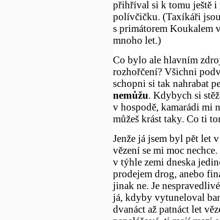
přihříval si k tomu ještě 
polívčičku. (Taxíkáři jsou
s primátorem Koukalem v
mnoho let.)
Co bylo ale hlavním zdro
rozhořčení? Všichni podv
schopni si tak nahrabat pe
nemůžu
. Kdybych si stě
v hospodě, kamarádi mi 
můžeš krást taky. Co ti t
Jenže já jsem byl pět let 
vězení se mi moc nechce. 
v týhle zemi dneska jedi
prodejem drog, anebo fi
jinak ne. Je nespravedlivé
já, kdyby vytuneloval ba
dvanáct až patnáct let věze