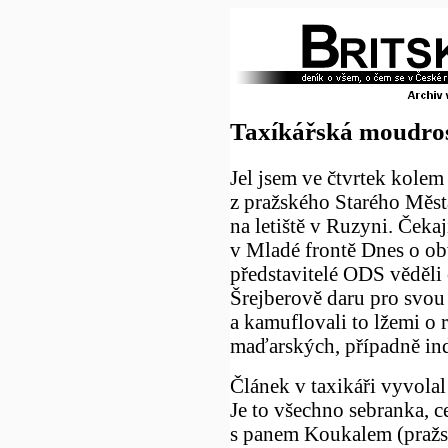
Taxíkářská moudro
Jel jsem ve čtvrtek kolem
z pražského Starého Měst
na letiště v Ruzyni. Čekají
v Mladé frontě Dnes o obv
představitelé ODS věděli
Šrejberově daru pro svou
a kamuflovali to lžemi o
maďarských, případně ind
Článek v taxikáři vyvolal
Je to všechno sebranka, c
s panem Koukalem (praž