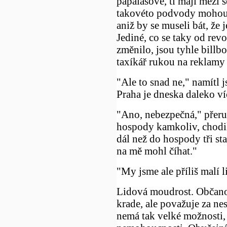
papalášové, ti mají mezi s
takovéto podvody mohou
aniž by se museli bát, že 
Jediné, co se taky od rev
změnilo, jsou tyhle billb
taxíkář rukou na reklamy 
"Ale to snad ne," namítl 
Praha je dneska daleko ví
"Ano, nebezpečná," přeruš
hospody kamkoliv, chodil
dál než do hospody tři s
na mě mohl číhat."
"My jsme ale příliš malí 
Lidová moudrost. Občanov
krade, ale považuje za nes
nemá tak velké možnosti, 