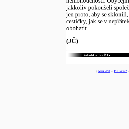
nemohoucnosti. Obyčejní 
jakkoliv pokoušeli spole
jen proto, aby se sklonil
cestičky, jak se v nepřát
obohatit.
(JČ)
|-
Ascii 7Bit
-|-
PC Latin 2
-