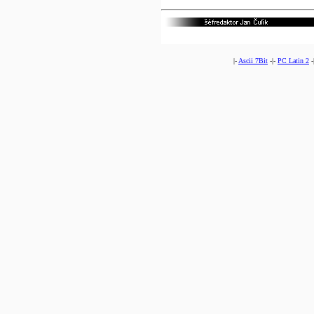
|-
Ascii 7Bit
-|-
PC Latin 2
-