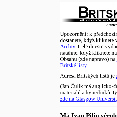
Upozornění: k předchozí
dostanete, když kliknete 
Archív
. Celé dnešní vydá
natáhne, když kliknete na
Obsahu (zde napravo) na
Britské listy
Adresa Britských listů je
(Jan Čulík má anglicko-č
materiálů a hyperlinků, t
zde na Glasgow Universi
Má Ivan Pilip věroh