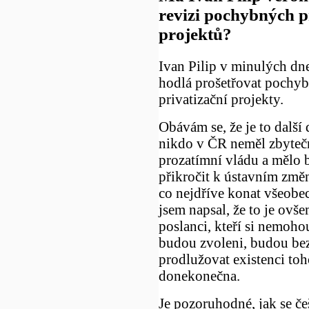
revizi pochybných p
projektů?
Ivan Pilip v minulých dne
hodlá prošetřovat pochyb
privatizační projekty.
Obávám se, že je to další 
nikdo v ČR neměl zbytečn
prozatímní vládu a mělo 
přikročit k ústavním změ
co nejdříve konat všeobe
jsem napsal, že to je ovše
poslanci, kteří si nemohou 
budou zvoleni, budou be
prodlužovat existenci to
donekonečna.
Je pozoruhodné, jak se če