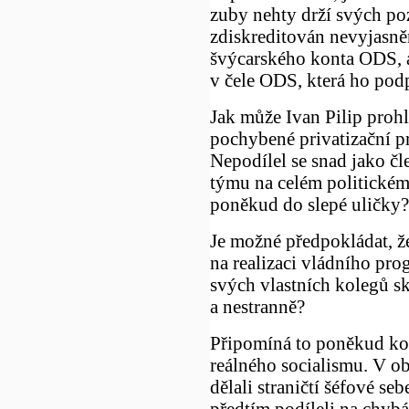
zuby nehty drží svých poz
zdiskreditován nevyjasn
švýcarského konta ODS, a 
v čele ODS, která ho pod
Jak může Ivan Pilip prohl
pochybené privatizační pr
Nepodílel se snad jako č
týmu na celém politickém
poněkud do slepé uličky?
Je možné předpokládat, že
na realizaci vládního pr
svých vlastních kolegů sk
a nestranně?
Připomíná to poněkud ko
reálného socialismu. V 
dělali straničtí šéfové sebe
předtím podíleli na chybá