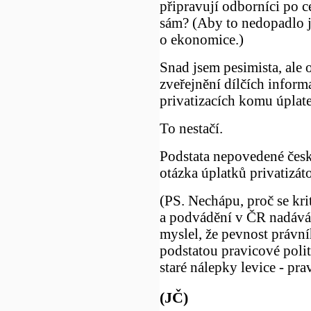
připravují odborníci po c
sám? (Aby to nedopadlo 
o ekonomice.)
Snad jsem pesimista, ale 
zveřejnění dílčích inform
privatizacích komu úplat
To nestačí.
Podstata nepovedené české
otázka úplatků privatizát
(PS. Nechápu, proč se kri
a podvádění v ČR nadává 
myslel, že pevnost právníh
podstatou pravicové polit
staré nálepky levice - prav
(JČ)