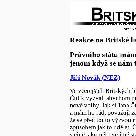
Reakce na Britské li
Právního státu máme
jenom když se nám t
Jiří Novák (NEZ)
Ve včerejších Britských li
Čulík vyzval, abychom pr
nové volby. Jak si Jana Č
a mám ho rád, považuji za
že se před touto výzvou 
způsobem jak to udělat. Č
stejně jako některé jiné s