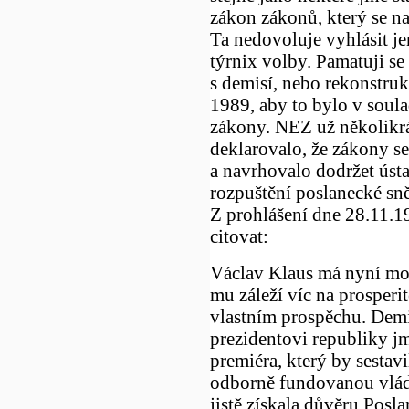
zákon zákonů, který se n
Ta nedovoluje vyhlásit je
týrnix volby. Pamatuji s
s demisí, nebo rekonstruk
1989, aby to bylo v soul
zákony. NEZ už několikrá
deklarovalo, že zákony s
a navrhovalo dodržet ústa
rozpuštění poslanecké s
Z prohlášení dne 28.11.1
citovat:
Václav Klaus má nyní mož
mu záleží víc na prosperi
vlastním prospěchu. Dem
prezidentovi republiky 
premiéra, který by sestav
odborně fundovanou vlád
jistě získala důvěru Pos