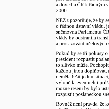
a dovedla ČR k řádným v
2000.
NEZ upozorňuje, že by se
o řádnou ústavní vládu, j
sněmovna Parlamentu ČR k
vlády by odstranila trans
a prosazování účelových 
Pokud by se tři pokusy o
prezident rozpustit posl
to slůvko může. Pochopit
každou jinou doplňovat,
neměla řešit jednu situaci
vyloučila eventuelní průš
možné řešení by bylo ust
rozpustit poslaneckou s
Rovněž není pravda, že k