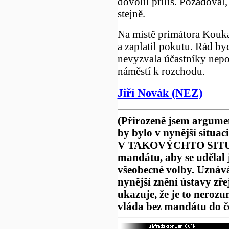
dovolil příliš. Požadoval
stejně.
Na místě primátora Kouka
a zaplatil pokutu. Rád byc
nevyzvala účastníky nep
náměstí k rozchodu.
Jiří Novák (NEZ)
(Přirozeně jsem argumen
by bylo v nynější situa
V TAKOVÝCHTO SITUAC
mandátu, aby se udělal j
všeobecné volby. Uznává
nynější znění ústavy zře
ukazuje, že je to neroz
vláda bez mandátu do č