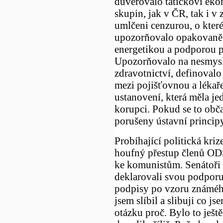
důvěřovalo tatíčkovi eko
skupin, jak v ČR, tak i v 
umlčeni cenzurou, o kter
upozorňovalo opakovaně 
energetikou a podporou 
Upozorňovalo na nesmys
zdravotnictví, definovalo
mezi pojišťovnou a lékaře
ustanovení, která měla je
korupci. Pokud se to obča
porušeny ústavní principy
Probíhající politická kri
houfný přestup členů OD
ke komunistům. Senátoři 
deklarovali svou podporu
podpisy po vzoru známéh
jsem slíbil a slibuji co j
otázku proč. Bylo to ještě