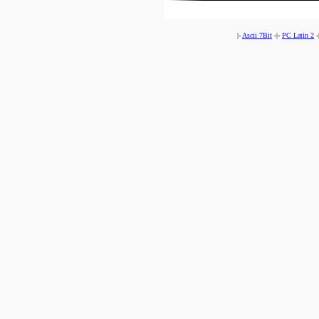
|-
Ascii 7Bit
-|-
PC Latin 2
-