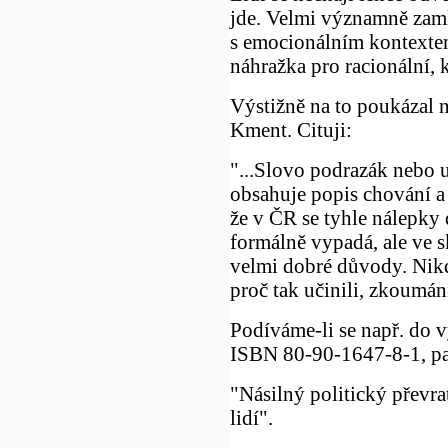
jde. Velmi významně zamlž
s emocionálním kontextem
náhražka pro racionální, 
Výstižně na to poukázal 
Kment. Cituji:
"...Slovo podrazák nebo 
obsahuje popis chování a 
že v ČR se tyhle nálepky d
formálně vypadá, ale ve s
velmi dobré důvody. Nik
proč tak učinili, zkoumán
Podíváme-li se např. do 
ISBN 80-90-1647-8-1, pa
"Násilný politický převr
lidí".