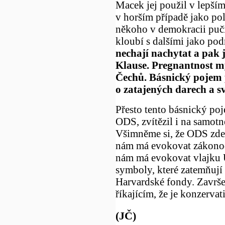
Macek jej použil v lepší
v horším případě jako pol
někoho v demokracii puči
kloubí s dalšími jako pod
nechají nachytat a pak
Klause. Pregnantnost my
Čechů. Básnický pojem p
o zatajených darech a sv
Přesto tento básnický po
ODS, zvítězil i na samot
Všimněme si, že ODS zde 
nám má evokovat zákonod
nám má evokovat vlajku 
symboly, které zatemňují 
Harvardské fondy. Završe
říkajícím, že je konzervat
(JČ)