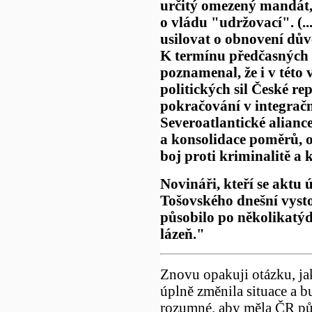
určitý omezený mandát, 
o vládu "udržovací". (..
usilovat o obnovení důvě
K termínu předčasných 
poznamenal, že i v této 
politických sil České re
pokračování v integrač
Severoatlantické aliance
a konsolidace poměrů, 
boj proti kriminalitě a 
Novináři, kteří se aktu ú
Tošovského dnešní vyst
působilo po několikatýd
lázeň."
Znovu opakuji otázku, ja
úplně změnila situace a 
rozumné, aby měla ČR pů