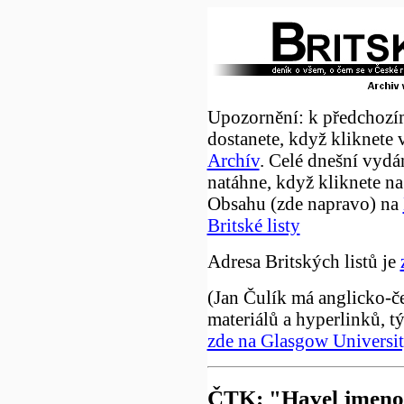
Upozornění: k předchozí
dostanete, když kliknete 
Archív
. Celé dnešní vydá
natáhne, když kliknete na
Obsahu (zde napravo) na
Britské listy
Adresa Britských listů je
(Jan Čulík má anglicko-č
materiálů a hyperlinků, t
zde na Glasgow Universi
ČTK: "Havel jmeno