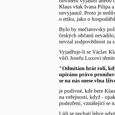
obvinění vyjasnit anebo 
Klaus však Ivana Pilipa a
nevyjasnil. Proto je ned
o etiku, jako o hospodářs
Bylo by mečiarovsky pol
českých občanů nevadilo,
nevzal zodpovědnost za sk
Vyjadřuje-li se Václav Kl
vůči Josefu Luxovi těmito
"Odmítám hrát roli, kd
upíráno právo promluvi
se na nás snese vlna lživ
je podivné, kde bere Kla
na veřejnosti, když - opa
podezření, vznášející se 
Lidi se nechají lehce odvé