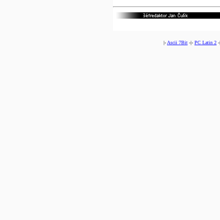
|-
Ascii 7Bit
-|-
PC Latin 2
-