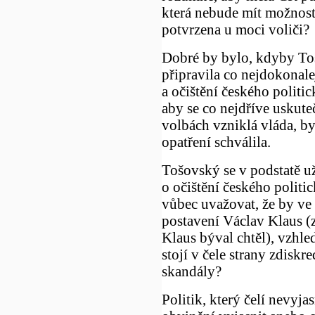
která nebude mít možnost
potvrzena u moci voliči?
Dobré by bylo, kdyby To
připravila co nejdokonale
a očištění českého politic
aby se co nejdříve uskut
volbách vzniklá vláda, 
opatření schválila.
Tošovský se v podstatě už
o očištění českého politic
vůbec uvažovat, že by ve
postavení Václav Klaus (
Klaus býval chtěl), vzhle
stojí v čele strany zdisk
skandály?
Politik, který čelí nevy