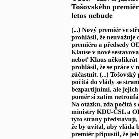
Tošovského premiér
letos nebude
(...) Nový premiér ve st
prohlásil, že neuvažuje 
premiéra a předsedy O
Klause v nově sestavova
neboť Klaus několikrát 
prohlásil, že se práce v
zúčastnit
. (...) Tošovský
počítá do vlády se straní
bezpartijními, ale jejic
poměr si zatím netrouf
Na otázku, zda počítá s
ministry KDU-ČSL a ODA
tyto strany představují,
že by uvítal, aby vláda
premiér připustil, že je