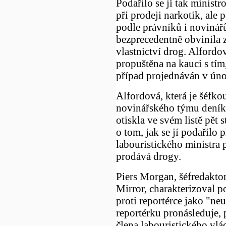
Podařilo se jí tak ministr
při prodeji narkotik, ale po
podle právníků i novinářů
bezprecedentně obvinila
vlastnictví drog. Alfordo
propuštěna na kauci s tím,
případ projednáván v ún
Alfordová, která je šéfko
novinářského týmu deník
otiskla ve svém listě pět s
o tom, jak se jí podařilo 
labouristického ministra p
prodává drogy.
Piers Morgan, šéfredakto
Mirror, charakterizoval po
proti reportérce jako "neu
reportérku pronásleduje, 
člena labouristického vl