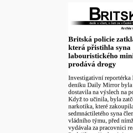
Britská policie zatk
která přistihla syna
labouristického mini
prodává drogy
Investigativní reportérk
deníku Daily Mirror byla
dostavila na výslech na po
Když to učinila, byla zatč
narkotika, které zakoupil
sedmnáctiletého syna čle
vládního týmu, před nímž 
vydávala za pracovnici rea