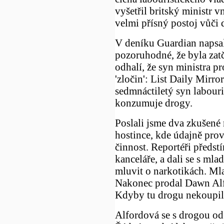
vyšetřil britský ministr v
velmi přísný postoj vůči
V deníku Guardian napsal
pozoruhodné, že byla zatč
odhalí, že syn ministra p
'zločin': List Daily Mirro
sedmnáctiletý syn labouri
konzumuje drogy.
Poslali jsme dva zkušené
hostince, kde údajně prov
činnost. Reportéři předstír
kanceláře, a dali se s ml
mluvit o narkotikách. Mla
Nakonec prodal Dawn Alf
Kdyby tu drogu nekoupil
Alfordová se s drogou od