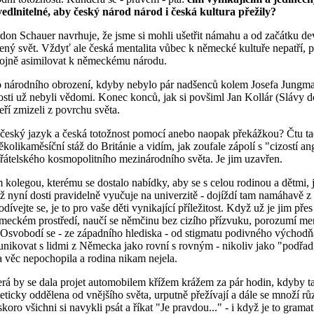
vedlnitelné, aby český národ národ i česká kultura přežily?
don Schauer navrhuje, že jsme si mohli ušetřit námahu a od začátku dev
ný svět. Vždyť ale česká mentalita vůbec k německé kultuře nepatří, p
okojně asimilovat k německému národu.
ho národního obrození, kdyby nebylo pár nadšenců kolem Josefa Jungm
osti už nebyli vědomi. Konec konců, jak si povšiml Jan Kollár (Slávy d
ří zmizeli z povrchu světa.
tě český jazyk a česká totožnost pomocí anebo naopak překážkou? Čtu 
ěkolikaměsíční stáž do Británie a vidím, jak zoufale zápolí s "cizostí ang
 přátelského kosmopolitního mezinárodního světa. Je jim uzavřen.
 kolegou, kterému se dostalo nabídky, aby se s celou rodinou a dětmi, 
už nyní dosti pravidelně vyučuje na univerzitě - dojíždí tam namáhavě 
ívejte se, je to pro vaše děti vynikající příležitost. Když už je jim pře
ěmeckém prostředí, naučí se němčinu bez cizího přízvuku, porozumí me
. Osvobodí se - ze západního hlediska - od stigmatu podivného východň
ikovat s lidmi z Německa jako rovní s rovným - nikoliv jako "podřad
věc nepochopila a rodina nikam nejela.
rá by se dala projet automobilem křížem krážem za pár hodin, kdyby ta
meticky oddělena od vnějšího světa, urputně přežívají a dále se množí 
oro všichni si navykli psát a říkat "Je pravdou..." - i když je to gramat