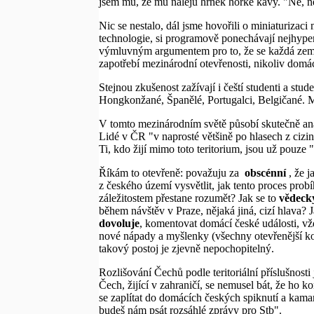
jsem mu, že mu naleju hrnek horké kávy. "Ne, nez
Nic se nestalo, dál jsme hovořili o miniaturizac
technologie, si programově ponechávají nejhyperm
výmluvným argumentem pro to, že se každá zem
zapotřebí mezinárodní otevřenosti, nikoliv domá
Stejnou zkušenost zažívají i čeští studenti a stud
Hongkonžané, Španělé, Portugalci, Belgičané. M
V tomto mezinárodním světě působí skutečně ana
Lidé v ČR "v naprosté většině po hlasech z ciziny
Ti, kdo žijí mimo toto teritorium, jsou už pouze "
Říkám to otevřeně: považuju za
obscénní
, že j
z českého území vysvětlit, jak tento proces pro
záležitostem přestane rozumět? Jak se to
vědeck
během návštěv v Praze, nějaká jiná, cizí hlava? 
dovoluje
, komentovat domácí české události, v
nové nápady a myšlenky (všechny otevřenější kom
takový postoj je zjevně nepochopitelný.
Rozlišování Čechů podle teritoriální příslušnos
Čech, žijící v zahraničí, se nemusel bát, že ho 
se zaplítat do domácích českých spiknutí a kamar
budeš nám psát rozsáhlé zprávy pro Stb".