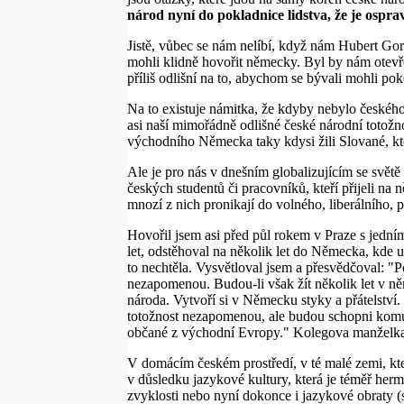
národ nyní do pokladnice lidstva, že je ospra
Jistě, vůbec se nám nelíbí, když nám Hubert Gor
mohli klidně hovořit německy. Byl by nám otevře
příliš odlišní na to, abychom se bývali mohli p
Na to existuje námitka, že kdyby nebylo české
asi naší mimořádně odlišné české národní totožn
východního Německa taky kdysi žili Slované, kte
Ale je pro nás v dnešním globalizujícím se svě
českých studentů či pracovníků, kteří přijeli na n
mnozí z nich pronikají do volného, liberálního,
Hovořil jsem asi před půl rokem v Praze s jedním
let, odstěhoval na několik let do Německa, kde 
to nechtěla. Vysvětloval jsem a přesvědčoval: "Pod
nezapomenou. Budou-li však žít několik let v n
národa. Vytvoří si v Německu styky a přátelství
totožnost nezapomenou, ale budou schopni komun
občané z východní Evropy." Kolegova manželka 
V domácím českém prostředí, v té malé zemi, kte
v důsledku jazykové kultury, která je téměř her
zvyklosti nebo nyní dokonce i jazykové obraty (sk