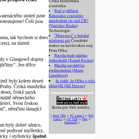
Česká ekonomika
a turistika:
Proč vydělává
atenáctého století jsme
Rakousko z turistiky
mnohokrát víc než ČR?
rotestujeme! Češi jsou
(Vratislav Kuska)
Technologie:
"Mravenci" v britské
anna, tak bychom si dnes
telefonní síti
Čtenářské
cera), na území
reakce na havlovskou esej
Petra Očka:
Pravda bude daleko
tady v Glasgowě dopisy
jednodušší (Tomáš Pecina)
ličtiny". Jen těžce
Mnohá zavádějící
zjednodušení (Marie
Lipoldová)
jimž bylo kolem deseti
Je vidět, že Očko o věci
přemýšlí (Jiří Jírovec)
z Prahy. Česká manželka
s deset, český jazyk
ntalitě německého
árství. Svou českou
Ikona pro Vaši stránku...
ní", němčinu lámající
|-
Ascii 7Bit
-|-
PC Latin 2
-|-
ISO
Latin 2
-|-
CP 1250
-|-
Mac
-|-
Kameničtí
-|
m byly dobré silnice,
různé podivné myšlenky,
icky i stylisticky
špatně
.