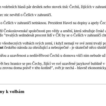
 volebních hlasů pár desítek nebo stovek tisíc Čechů, žijících v zahrani
ec nic nevědí o Češích v zahraničí.
 o Češích v zahraničí netisknou. Prezident Havel na dopisy a apely Če
l Československé společnosti pro vědy a umění, která sdružuje české a 
e "trvalých sedmdesát procent lidí v ČR by se o Češích v zahraničí cht
 všeobecných volbách svých zemí, i když nemají ve své zemi trvalý p
ent
českého národa za ohrožující a nebezpečné - je skutečně něco shni
vymřou a uzavřenost a nedůvěřivost Čechů u domova vůči nim nebude už
í svět bez hranice se pro Čechy, žijící ve své uzavřené jazykové bublině 
ou zrovna doma právě v této kotlině", svět je nechá - hlavně ekonomicky
jany k volbám