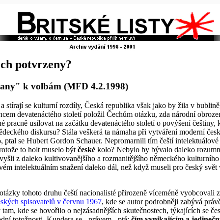
ách potvrzeny?
rajany" k volbám (MFD 4.2.1998)
a stírají se kulturní rozdíly, Česká republika však jako by žila v bublině
em devatenáctého století položil Čechům otázku, zda národní obrozen
 pracně usilovat na začátku devatenáctého století o povýšení češtiny, k
deckého diskursu? Stála veškerá ta námaha při vytváření moderní česk
, ptal se Hubert Gordon Schauer. Nepromarnili tím čeští intelektuálov
rotože to holt muselo být
české
kolo? Nebylo by bývalo daleko rozumně
y vyšli z daleko kultivovanějšího a rozmanitějšího německého kulturní
 svém intelektuálním snažení daleko dál, než když museli pro český svět
tázky tohoto druhu čeští nacionalisté přirozeně víceméně vyobcovali z 
eských spisovatelů v červnu 1967
, kde se autor podrobněji zabývá práv
, kde se hovořilo o nejzásadnějších skutečnostech, týkajících se český
dní totožnosti. Kundera se - právem - ptá:
čím vynikajícím a jedineč