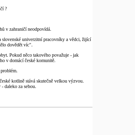
čí ?
chů v zahraničí neodpovídá.
slovenské univerzitní pracovníky a vědci, žijící
ělo dovědět víc".
obyt. Pokud něco takového považuje - jak
lého v domácí české komunitě.
 problém.
v české kotlině stává skutečně velkou výzvou.
 - daleko za sebou.