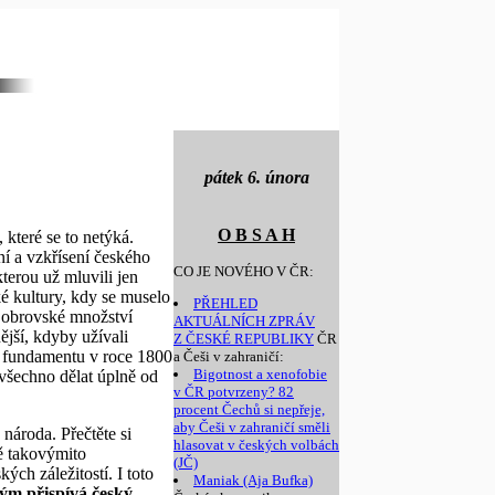
pátek 6. února
O B S A H
, které se to netýká.
í a vzkřísení českého
CO JE NOVÉHO V ČR:
terou už mluvili jen
é kultury, kdy se muselo
PŘEHLED
é obrovské množství
AKTUÁLNÍCH ZPRÁV
jší, kdyby užívali
Z ČESKÉ REPUBLIKY
ČR
ho fundamentu v roce 1800
a Češi v zahraničí:
Bigotnost a xenofobie
 všechno dělat úplně od
v ČR potvrzeny? 82
procent Čechů si nepřeje,
aby Češi v zahraničí směli
národa. Přečtěte si
hlasovat v českých volbách
ě takovýmito
(JČ)
ch záležitostí. I toto
Maniak (Aja Bufka)
ným přispívá český