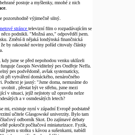
obehrané postoje a myšlenky, mnohé z nich
nce
.
le pozoruhodně výjimečně silný.
rnetové stránce
televizní film o rozpadávajícím se
ra něco podnikli. "Možná ano," odpověděl jsem.
tisku. Změní-li nějaká londýnská finančnická
 že by rakouské noviny pořád citovaly články
a.
u, kdy jsme se před nepohodou venku uklízeli
nguje časopis Neviditelný pes Ondřeje Neffa.
ditelný pes podvědomě, avšak systematicky,
roli při vytváření domáckého, nenáročného
ovi. Podtext je jasný: "Jsme doma, nemusíme do
olnit , přestat být ve střehu, jsme mezi
 v situaci, jejíž nejistoty už opravdu nelze
dmdesátých a v osmdesátých letech?
se mi, existuje nyní v západní Evropě podstatně
rzitní učitele Glasgowské univerzity. Bylo tam
počítačový odborník Skot. Do zajímavé debaty
eště pokročit počítačová miniaturizace. Fyzik,
tál jsem u stolku s kávou a sušenkami, nabídl