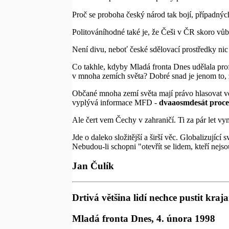
Proč se proboha český národ tak bojí, případných
Politováníhodné také je, že Češi v ČR skoro vůb
Není divu, neboť české sdělovací prostředky nic
Co takhle, kdyby Mladá fronta Dnes udělala profi
v mnoha zemích světa? Dobré snad je jenom to, ž
Občané mnoha zemí světa mají právo hlasovat ve
vyplývá informace MFD -
dvaaosmdesát proc
Ale čert vem Čechy v zahraničí. Ti za pár let 
Jde o daleko složitější a širší věc. Globalizujíc
Nebudou-li schopni "otevřít se lidem, kteří nejs
Jan Čulík
Drtivá většina lidí nechce pustit kra
Mladá fronta Dnes, 4. února 1998