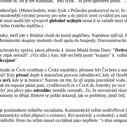
lobte se, on je ten Ramadán," řekl fyzik. "Já jsem uprostřed postu." -
i mikročipů. (Mimochodem, tento fyzik z Pešaváru poukazoval na to, že 
odernější výrobní procesy pro sebe a do jiných zemí vyvážejí jen zasta
ě musí snažit být vývojově
globálně nejlepší
nemá-li se zařadit mezi 
ckého českého teplíčka.)
entky, kteří zde v Británii chodí do kursů angličtiny. Najednou zjišťují, 
ezinárodní skupiny studentů chodí spolu do hospody. Dorozumívacím j
chronicky zpráva, jakou přinesla 4. února Mladá fronta Dnes:
"Drtivá
 nijak netouží". (Viz níže.) Ano, lidé nechtějí pustit "krajany" k volbá
krajané
".
akmile se Čech vystěhuje z České republiky, přestane být Čechem a st
bíhá? Kdy
přesně
dojde k dokončení procesu odrodilectví, kdy už člověk 
y určí
, kde je ta hranice? Naroste mi tím, že už nepiju pravidelně vodu z
Jak mi napsala jakási paní, vystěhovavší ze z Čech do Ameriky po roce 1
ždyť jim přece jako
odrodilec
nemůže rozumět...To, že srovnávání různý
unity to dělají, Britové se pořád dotazují, jak se problémy, jimiž čelí
ti je pozůstatkem reálného socialismu. Komunistický režim nedůvěřova
komunistický režim připraví o existenci. Byl nezávislý a svobodný, a tud
ádšoftů. Proto ho režim musel ozvláštnit jako nepřítele: "s těmi emigra