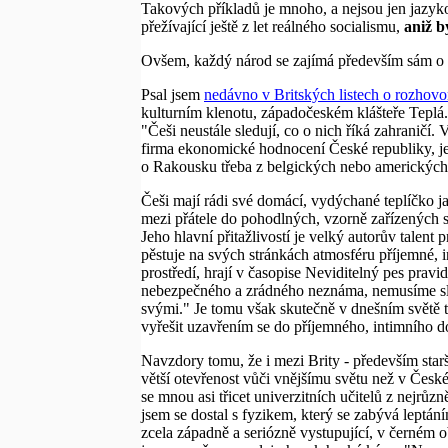
Takových příkladů je mnoho, a nejsou jen jazyk
přežívající ještě z let reálného socialismu,
aniž b
Ovšem, každý národ se zajímá především sám o se
Psal jsem
nedávno v Britských listech o rozhovor
kulturním klenotu, západočeském klášteře Teplá.
"Češi neustále sledují, co o nich říká zahraničí
firma ekonomické hodnocení České republiky, je 
o Rakousku třeba z belgických nebo amerických 
Češi mají rádi své domácí, vydýchané teplíčko j
mezi přátele do pohodlných, vzorně zařízenýc
Jeho hlavní přitažlivostí je velký autorův talen
pěstuje na svých stránkách atmosféru příjemné, 
prostředí, hrají v časopise Neviditelný pes pra
nebezpečného a zrádného neznáma, nemusíme slož
svými." Je tomu však skutečně v dnešním světě ta
vyřešit uzavřením se do příjemného, intimního d
Navzdory tomu, že i mezi Brity - především star
větší otevřenost vůči vnějšímu světu než v Česk
se mnou asi třicet univerzitních učitelů z nejrů
jsem se dostal s fyzikem, který se zabývá leptán
zcela západně a seriózně vystupující, v černém o