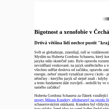
Bigotnost a xenofobie v Čech
Drtivá většina lidí nechce pustit "k
Svět se globalizuje, zmenšují, ruší se vzdálenosti 
Myslím na Huberta Gordona Schauera, který konc
jazyka stálo skutečně zato. Bylo opravdu rozumné
nevzdělaní venkované, na jazyk uměleckého a vě
všechno udělat doslova od začátku, opravdu zato
energie, neboť museli vynalézat znovu i kolo - p
němčiny - kterýžto jazyk už stejně znali - kdyb
a tento fundament dále rozvíjeli - nedošli by ve
samého začátku?
Huberta Gordona Schauera za článek vznášející o
projev Milana Kundery, přednesený na sjezdu č
schauerovskými otázkami. Kundera byl vždycky tam
jsou otázky, které jdou na samý kořen české náro