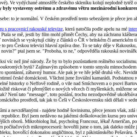
ové). Ve vydýchané atmosféře českého skleníku kolují neplodně tytéž 
y byly vystaveny ostrému a zdravému větru mezinárodní konkure
be: to je normální. V českém prostředí tento sebezájem je přece jen a
u s pracovnicí rakouské televize
, která natočila podle apelu na mé
inte
 Ptala se mě, jestli by film mohl přimět Čechy, aby na záchranu klášte
. V novinách se vyskytují citáty z článků o ČR v britském či americkém 
to pro Českou televizi hlavní zpráva dne. To se taky děje v Rakousku,
novin?" ptal jsem se. "Proboha, to ne," odpověděla rakouská novinářk
aksi víc než jiné národy. Že by to bylo pozůstatkem reálného socialism
h soukromých bytů? Zajímavým způsobem v tomto smyslu mimochodem fu
t pro spontánní, zábavný humor. Ale pak je ve hře ještě druhá věc. Nevi
intimní české domáckosti. Všichni jsme žoviální kamarádi. Podstatnou 
videlné historky o Neffově rodině, o vile nad Smíchovem a o psovi Bart
itě riskovat či přemýšlet o nových věcech či myšlenkách, můžeme se uv
k? Není tato "message", toto poslání, trochu nezodpovědně ukolébávající
omáckého prostředí, tak jak to Češi v Československu rádi dělali v se
šími a nevzdělanými - najdete hodně šovinismu, přece jenom však, zdá 
é republice. Byl jsem nedávno na jakémsi doškolovacím kursu pro unive
znějších oborů. Mikrobiolog Ital, psycholog Francouz, lékař Američan, 
ím počítačových mikroprocesorů: hovořili jsme o tom, jak daleko může j
bleku, hovořící dokonalou angličtinou, byl z pákistánského Pešaváru. S