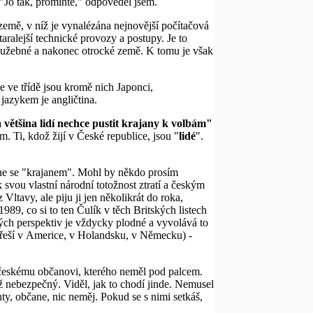
 "Jo tak, promiňte," odpověděl jsem.
země, v níž je vynalézána nejnovější počítačová
ralejší technické provozy a postupy. Je to
služebné a nakonec otrocké země. K tomu je však
že ve třídě jsou kromě nich Japonci,
azykem je angličtina.
 většina lidí nechce pustit krajany k volbám"
m. Ti, kdož žijí v České republice, jsou "
lidé
".
ane se "krajanem". Mohl by někdo prosím
svou vlastní národní totožnost ztratí a českým
 Vltavy, ale piju ji jen několikrát do roka,
989, co si to ten Čulík v těch Britských listech
ch perspektiv je vždycky plodné a vyvolává to
, řeší v Americe, v Holandsku, v Německu) -
l českému občanovi, kterého neměl pod palcem.
íž nebezpečný. Viděl, jak to chodí jinde. Nemusel
nty, občane, nic neměj. Pokud se s nimi setkáš,