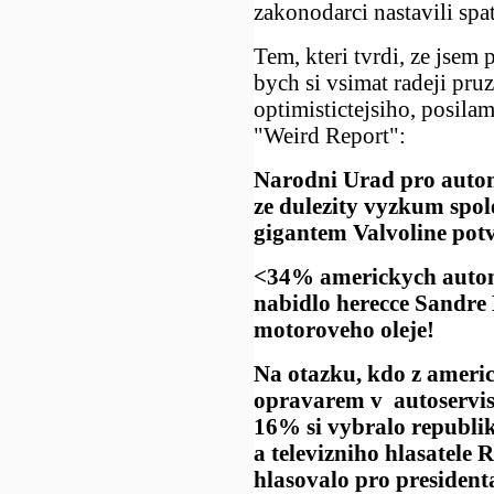
zakonodarci nastavili spa
Tem, kteri tvrdi, ze jsem 
bych si vsimat radeji pr
optimistictejsiho, posil
"Weird Report":
Narodni Urad pro automo
ze dulezity vyzkum spo
gigantem Valvoline potv
<34% americkych autom
nabidlo herecce Sandre
motoroveho oleje!
Na otazku, kdo z americ
opravarem v autoservis
16% si vybralo republi
a televizniho hlasatel
hlasovalo pro president