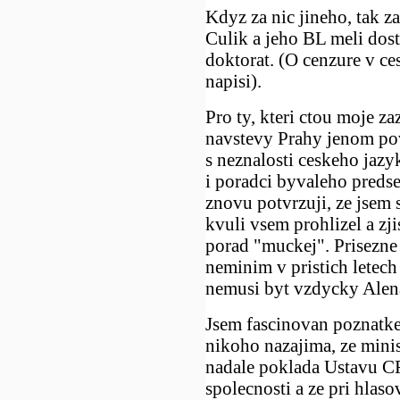
Kdyz za nic jineho, tak z
Culik a jeho BL meli dost
doktorat. (O cenzure v ce
napisi).
Pro ty, kteri ctou moje za
navstevy Prahy jenom pov
s neznalosti ceskeho jazy
i poradci byvaleho preds
znovu potvrzuji, ze jsem 
kvuli vsem prohlizel a zji
porad "muckej". Prisezne 
neminim v pristich letech
nemusi byt vzdycky Alen
Jsem fascinovan poznatke
nikoho nazajima, ze minis
nadale poklada Ustavu C
spolecnosti a ze pri hlaso