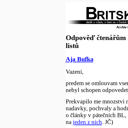
Odpověď čtenářům 
listů
Aja Bufka
Vazeni,
predem se omlouvam vse
nebyl schopen odpovedet
Prekvapilo me mnozstvi n
nadavky, pochvaly a hodn
o články v pátečních BL, 
na
jeden z nich
. JČ)