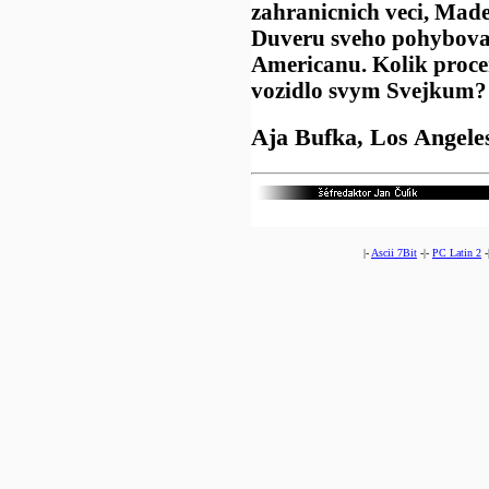
zahranicnich veci, Made
Duveru sveho pohybovad
Americanu. Kolik proce
vozidlo svym Svejkum?
Aja Bufka, Los Angele
|-
Ascii 7Bit
-|-
PC Latin 2
-