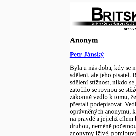
Anonym
Petr Jánský
Byla u nás doba, kdy se 
sdělení, ale jeho pisatel.
sdělení stížnost, nikdo se
zatočilo se rovnou se stě
zákonitě vedlo k tomu, že 
přestali podepisovat. Vedl
oprávněných anonymů, kt
na pravdě a jejichž cílem
druhou, neméně početnou
anonymy lživé, pomlouvač