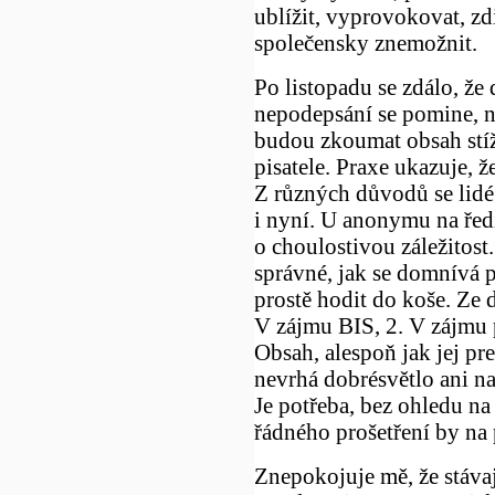
ublížit, vyprovokovat, zd
společensky znemožnit.
Po listopadu se zdálo, že
nepodepsání se pomine, 
budou zkoumat obsah stížn
pisatele. Praxe ukazuje, ž
Z různých důvodů se lidé
i nyní. U anonymu na ředi
o choulostivou záležitost
správné, jak se domnívá 
prostě hodit do koše. Ze
V zájmu BIS, 2. V zájmu 
Obsah, alespoň jak jej pr
nevrhá dobrésvětlo ani na 
Je potřeba, bez ohledu na p
řádného prošetření by na
Znepokojuje mě, že stávaj