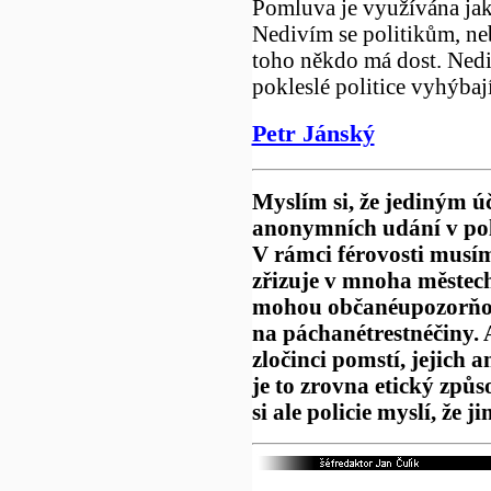
Pomluva je využívána jak
Nedivím se politikům, neb
toho někdo má dost. Nedi
pokleslé politice vyhýbají
Petr Jánský
Myslím si, že jediným ú
anonymních udání v poli
V rámci férovosti musím 
zřizuje v mnoha městech
mohou občanéupozorňova
na páchanétrestnéčiny. A
zločinci pomstí, jejich 
je to zrovna etický způs
si ale policie myslí, že j