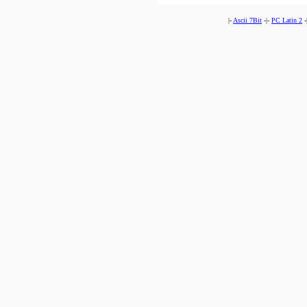
|-
Ascii 7Bit
-|-
PC Latin 2
-