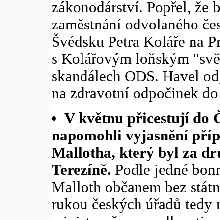
zákonodárství. Popřel, že 
zaměstnání odvolaného če
Švédsku Petra Koláře na P
s Kolářovým loňským "svě
skandálech ODS. Havel odjí
na zdravotní odpočinek do
V květnu přicestují do 
napomohli vyjasnění příp
Mallotha, který byl za d
Terezíně.
Podle jedné bonn
Malloth občanem bez státní
rukou českých úřadů tedy n