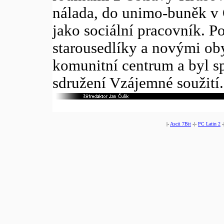
nálada, do unimo-buněk v O
jako sociální pracovník. P
starousedlíky a novými oby
komunitní centrum a byl 
sdružení Vzájemné soužití.
|-
Ascii 7Bit
-|-
PC Latin 2
-