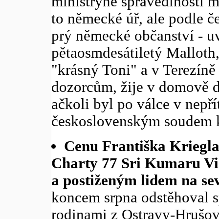
ministryně spravedlnosti 
to německé úř, ale podle č
prý německé občanství - u
pětaosmdesátiletý Malloth
"krásný Toni" a v Terezíně 
dozorcům, žije v domově 
ačkoli byl po válce v nepř
československým soudem k
Cenu Františka Kriegla
Charty 77 Sri Kumaru V
a postiženým lidem na s
koncem srpna odstěhoval 
rodinami z Ostravy-Hrušov