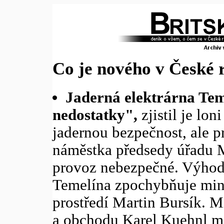
Co je nového v České 
Jaderná elektrárna Teme
nedostatky",
zjistil je lon
jadernou bezpečnost, ale p
náměstka předsedy úřadu M
provoz nebezpečné. Výhod
Temelína zpochybňuje mini
prostředí Martin Bursík. M
a obchodu Karel Kuehnl m