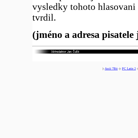
vysledky tohoto hlasovani 
tvrdil.
(jméno a adresa pisatele
|-
Ascii 7Bit
-|-
PC Latin 2
-