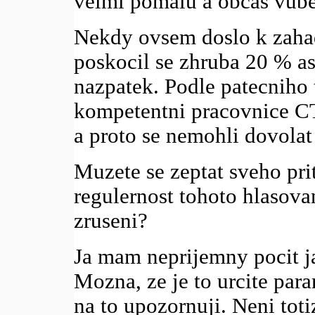
velmi pomalu a obcas vube
Nekdy ovsem doslo k zahad
poskocil se zhruba 20 % as
nazpatek. Podle patecniho 
kompetentni pracovnice C
a proto se nemohli dovolat 
Muzete se zeptat sveho prit
regulernost tohoto hlasova
zruseni?
Ja mam neprijemny pocit j
Mozna, ze je to urcite para
na to upozornuji. Neni toti