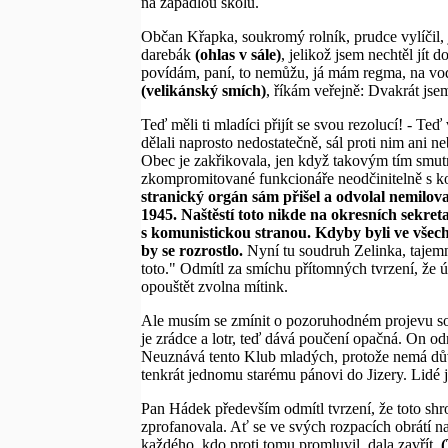
na zapadlou školu.
Občan Křapka, soukromý rolník, prudce vylíčil, j
darebák
(ohlas v sále)
, jelikož jsem nechtěl jít
povídám, paní, to nemůžu, já mám regma, na vodu
(velikánský smích)
, říkám veřejně: Dvakrát jse
Teď měli ti mladíci přijít se svou rezolucí! - Te
dělali naprosto nedostatečně, sál proti nim ani n
Obec je zakřikovala, jen když takovým tím smut
zkompromitované funkcionáře neodčinitelně s k
stranický orgán sám přišel a odvolal nemilov
1945. Naštěstí toto nikde na okresních sekreta
s komunistickou stranou. Kdyby byli ve všech
by se rozrostlo.
Nyní tu soudruh Zelinka, tajemní
toto." Odmítl za smíchu přítomných tvrzení, že ú
opouštět zvolna mítink.
Ale musím se zmínit o pozoruhodném projevu sou
je zrádce a lotr, teď dává poučení opačná. On od
Neuznává tento Klub mladých, protože nemá dův
tenkrát jednomu starému pánovi do Jizery. Lidé
Pan Hádek především odmítl tvrzení, že toto shr
zprofanovala. Ať se ve svých rozpacích obrátí na
každého, kdo proti tomu promluvil, dala zavřít.
(