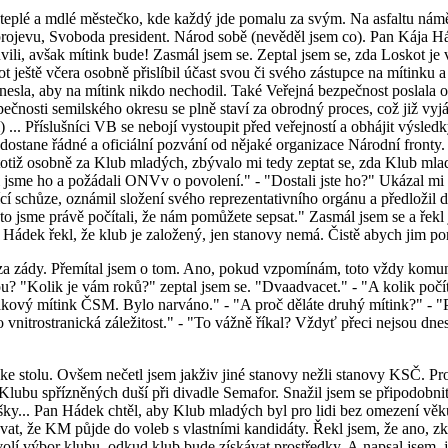
u teplé a mdlé městečko, kde každý jde pomalu za svým. Na asfaltu námě
projevu, Svoboda president. Národ sobě (nevěděl jsem co). Pan Kája H
vili, avšak mítink bude! Zasmál jsem se. Zeptal jsem se, zda Loskot j
 ještě včera osobně přislíbil účast svou či svého zástupce na mítinku
snesla, aby na mítink nikdo nechodil. Také Veřejná bezpečnost poslala 
čnosti semilského okresu se plně staví za obrodný proces, což již vyjád
 ... Příslušníci VB se nebojí vystoupit před veřejností a obhájit výsled
ž dostane řádné a oficiální pozvání od nějaké organizace Národní fronty.
, totiž osobně za Klub mladých, zbývalo mi tedy zeptat se, zda Klub mlad
li jsme ho a požádali ONVv o povolení." - "Dostali jste ho?" Ukázal 
ící schůze, oznámil složení svého reprezentativního orgánu a předložil 
o jsme právě počítali, že nám pomůžete sepsat." Zasmál jsem se a řek
Hádek řekl, že klub je založený, jen stanovy nemá. Čistě abych jim por
za zády. Přemítal jsem o tom. Ano, pokud vzpomínám, toto vždy komunist
 "Kolik je vám roků?" zeptal jsem se. "Dvaadvacet." - "A kolik počítát
akový mítink ČSM. Bylo narváno." - "A proč děláte druhý mítink?" - "Pr
 vnitrostranická záležitost." - "To vážně říkal? Vždyť přeci nejsou dnes
"
ke stolu. Ovšem nečetl jsem jakživ jiné stanovy nežli stanovy KSČ. Pro
y Klubu spřízněných duší při divadle Semafor. Snažil jsem se připodob
ášky... Pan Hádek chtěl, aby Klub mladých byl pro lidi bez omezení věku
vat, že KM půjde do voleb s vlastními kandidáty. Řekl jsem, že ano, zk
 volí výbor klubu, odkud klub bude získávat prostředky. A napsal jsem