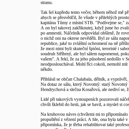
stranu.
Tak šel kupředu tento večer, během něhož mě při
abych se přesvědčil, že všude v přilehlých pro
kapitána Tůmy z místní STB. "Podívejme se," zas
A on byl takovej zakřiknutej, když jsme ho zvali
po amnestii. Náčelník odpovídal obšírně, že rov
o nichž oni na okrese nevěděli. Byl ze sálu napome
republice, jaké to zvláštní ochromení na ně přiš
že mezi nimi byli skuteční špióni, teroristé i sab
soudruh Stříbrný, ale byl sálem napomenut, po
vašem". A řekl, že za jeho působení nedošlo v S
neodposlouchával. Mohl říci cokoli, nemohl mít ú
někdo.
Přihlásil se občan Chalabala, dělník, a vyprávě
Na dotaz ze sálu, který Novotný: starý Novotný 
Hendrychová a slečna Kosařová, ale nediví se, že
Lidé při takových vystoupeních pozorovali náčel
chvíli šklebil do hrsti, jak se bavil, a myslel si cos
Na kruhovou náves (chvílemi mi to připomínalo 
propuštění z vězení práci. A hle, ona byla také v
připomínka, že je třeba rehabilitovat také profe