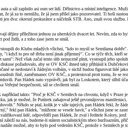
uta a sál zaplnilo asi osm set lidí. Dělnictvo a místní inteligence. Muži,
, že já za to nemůžu, že já jsem přišel jako pozorovatel. Ti hoši nastou
i jen dva: okresní prokurátor a náčelník STB. Ano, znali svou službu.
jí dějiny příležitost jednou za uherských dvacet let. Nevím, zda to b
t pod židli, a z toho zase jsem se smál.
vstoupili do Klubu mladých všichni, "kdo to myslí se Semilama dobře"
ty, "i když to pro ně třeba není jinak příjemný". Co se týče těch, kteří 
 sami": Než však začal tento slib nenuceně plnit, vystoupil jeho spol
ě diskuse požadovalo, aby se OV KSČ ihned taky přihlásil k Dubčekovi
čané se nedostaví k žádným volbám, v nichž budou figurovat lidé jako
il soudruh Jíně, zaměstnanec OV KSČ, a protestoval proti tomu, že se re
omluvili. Pan Hádek nato vyprávěl, jak byl za Loskotem, který slíbil úča
a Veřejné bezpečnosti, sál se chvílemi smál.
například takto: "Proč je KSČ v Semilech na chvostu, když v Praze je
ázku, jak je možné, že Putůrek zahajoval ještě prvomájovou manifestaci
ovolit." Někdo se ptal, kolik je v sále tajných, pan Hádek řekl, že žá
borný," řekl pan Hádek, "můžeme se vesele bavit," a všichni jsme se zas
alifikovaní lidé, odpověděl pan Hádek, že zval i ředitele Kolory, jenž
yní záleží na nás, budeme-li státem socialistickým nbeo buržoazním, př
í nadále možné, aby to bylo pod vedením KSČ, protože v Semilech je to n