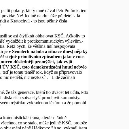
platit pokuty, který mně dával Petr Putůrek, ten
a povídá: Ne! Jedině na drenáže půjdete! - Já
ků a Kratochvíl - to jsou pěkný čísla
"
usili se asi čtyřikrát obhajovat KSČ. Ačkoliv to
zvlášť vydráždit k protikomunistickým výlevům.-
. Řekl bych, že většina lidí nespojovala
ká je v Semilech nálada a situace dnes) nějaký
měř stejně primitivním způsobem jako v roce
 nucen důsledněji promýšlet, jak vyjít
lal ÚV KSČ, toto demokratizační hnutí nebylo
, teď je tomu téměř rok, když se připravovalo
 nic nedělá, nic nezkazí". - Lidé začínali
že táž generace, která ho dvacet let učila, kdo
ch diskusích sotva slyší promluvit komunisty.
vém rejstříku vykradenou lékárnu a že pomohl
 komunistická strana, která se řádně
a všechno, co se stalo, může jedině KSČ, protože
toto objasnění páně Hádkovo: "Ano, vykradl jsem