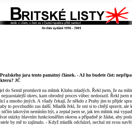
í Pražského jara tento památný článek. - Až ho budete číst: nepřip
rakteru? JČ
ijel do Semil promluvit na mítink Klubu mladých. Řekl jsem, že na mít
 nejzaostalejší okres, kam obrodný proces vůbec nedorazil. Řekl jsem m
icí a mnoho jiných. A všady čekají, že někdo z Prahy jim to přijde spravi
y to povzbudilo zas další. Mladík řekl, že oni si to chtějí spravit, ale
 že ničím takovým nemíním být, a zeptal jsem se, jak ten mítink má vyp
u dávat otázky hlavním funkcionářům okresu a případně je žádat, aby pod
ovatele by mě to zajímalo. - Když mladík odcházel, nechal mi svou navš