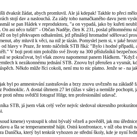
šli dvakrát žádat, abych promluvil. Ale já kdepak! Takhle to přeci měl
storách stojí dav a naslouchá. Za zády toho namačkaného davu jsem vys
mál se pan Hádek v reproduktoru, "a on vypadá, jako by kuřeti neublíži
. On asi něco tušil!" - Občan Naděje, člen K 231, poslal přítomnému ná
něž on byl překvapen odhaleními, jež přinášejí hromadné sdělovací prost
nut, aby mluvil k věci, na niž je tázán. Pomyslel jsem si, v jaké hrozné 
lo od hlavy v Praze, že tento náčelník STB říká: "Bylo i hodné případů,
otéři." V boji proti nim položilo své životy na 300 příslušníků bezpečnos
kusil se pokračovat, byl však znovu napomenut panem Hádkem. "Když ch
emilech k nezákonnému jednání STB. Znovu byl přerušen a vysmát, když 
spěch. Někdo může říci cokoli, není mu to nic platno. Jenže se - na jak
l, jak byl po amnestování zastrašován a brzy znovu uvězněn na základě
z Podmoklic. A dostal úhrnem 27 let (úžas v sále) a nemůže pochopit, j
 proti němu svědčil fotograf Hilgr, ten profesionální udavač.
níka STB, já jsem však celý večer nejvíc sledoval okresního prokurát
i.
soud kmene) vystoupil k ohni bývalý vězeň a pověděl, jak mu úřednic
 davu a šla se temperamentně hájit. Ostrá konfrontace, v níž oba trvali
sora Daníčka, který byl tenkrát vyhozen ze střední školy, kde je nyní ře