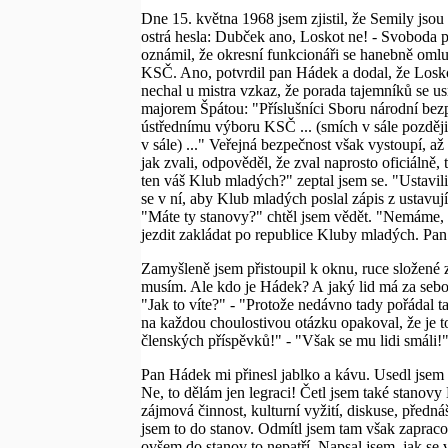
Dne 15. května 1968 jsem zjistil, že Semily jso
ostrá hesla: Dubček ano, Loskot ne! - Svoboda 
oznámil, že okresní funkcionáři se hanebně omlu
KSČ. Ano, potvrdil pan Hádek a dodal, že Loskot
nechal u mistra vzkaz, že porada tajemníků se u
majorem Špátou: "Příslušníci Sboru národní bezpe
ústřednímu výboru KSČ ... (smích v sále později)
v sále) ..." Veřejná bezpečnost však vystoupí, a
jak zvali, odpověděl, že zval naprosto oficiálně
ten váš Klub mladých?" zeptal jsem se. "Ustavi
se v ní, aby Klub mladých poslal zápis z ustavuj
"Máte ty stanovy?" chtěl jsem vědět. "Nemáme, t
jezdit zakládat po republice Kluby mladých. Pan 
Zamyšleně jsem přistoupil k oknu, ruce složené 
musím. Ale kdo je Hádek? A jaký lid má za sebou?
"Jak to víte?" - "Protože nedávno tady pořádal t
na každou choulostivou otázku opakoval, že je to
členských příspěvků!" - "Však se mu lidi smáli!
Pan Hádek mi přinesl jablko a kávu. Usedl jsem 
Ne, to dělám jen legraci! Četl jsem také stanov
zájmová činnost, kulturní vyžití, diskuse, předn
jsem to do stanov. Odmítl jsem tam však zapraco
ovšem do stanov to nepatří. Napsal jsem, jak se