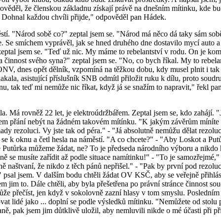
ověděl, že členskou základnu získají právě na dnešním mítinku, kde bu
k Dohnal každou chvíli přijde," odpověděl pan Hádek.
městí. "Národ sobě co?" zeptal jsem se. "Národ má něco dá taky sám so
e. Se smíchem vyprávěl, jak se hned druhého dne dostavilo mycí auto a
eptal jsem se. "Teď už nic. My máme to rebelantství v rodu. On je komu
na činnost svého syna?" zeptal jsem se. "No, co bych říkal. My to reb
NV, dnes opět dělník, vzpomíná na těžkou dobu, kdy musel plnit i tak
plakala, asistující příslušník SNB odmítl přiložit ruku k dílu, proto so
nu, tak teď mi nemůže nic říkat, když já se snažím to napravit," řekl p
la. Má rovněž 22 let, je elektroúdržbářem. Zeptal jsem se, kdo zahájí. "
sem přání nebýt na žádném takovém mítínku. "K jakým závěrům míníte do
 rezoluci. Vy jste tak od péra." - "Já absolutně nemůžu dělat rezoluci
m se k oknu a četl hesla na náměstí. "A co chcete?" - "Aby Loskot a Pu
"Ale Putůrka můžeme žádat, ne? To je předseda národního výboru a nikdo
 se musíte zařídit až podle situace namítinku!" - "To je samozřejmé,"
ně naštvaní, že nikdo z těch pánů nepřišel." - "Pak by první pod rezol
.." psal jsem. V dalším bodu chtěli žádat OV KSČ, aby se veřejně přihlá
m jim to. Dále chtěli, aby byla přešetřena po právní stránce činnost so
že přečíst, jen když v sokolovně zazní hlasy v tom smyslu. Poslední
vat lidé jako ... doplní se podle výsledků mítinku. "Nemůžete od stolu 
 pak jsem jim důtklivě uložil, aby nemluvili nikde o mé účasti při příp