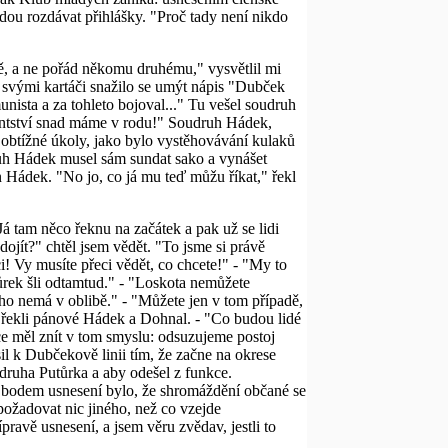
dou rozdávat přihlášky. "Proč tady není nikdo
bě, a ne pořád někomu druhému," vysvětlil mi
 svými kartáči snažilo se umýt nápis "Dubček
nista a za tohleto bojoval..." Tu vešel soudruh
elantství snad máme v rodu!" Soudruh Hádek,
 obtížné úkoly, jako bylo vystěhovávání kulaků
udruh Hádek musel sám sundat sako a vynášet
an Hádek. "No jo, co já mu teď můžu říkat," řekl
Já tam něco řeknu na začátek a pak už se lidi
jít?" chtěl jsem vědět. "To jsme si právě
! Vy musíte přeci vědět, co chcete!" - "My to
tůrek šli odtamtud." - "Loskota nemůžete
 ho nemá v oblibě." - "Můžete jen v tom případě,
 řekli pánové Hádek a Dohnal. - "Co budou lidé
uce měl znít v tom smyslu: odsuzujeme postoj
sil k Dubčekově linii tím, že začne na okrese
udruha Putůrka a aby odešel z funkce.
m bodem usnesení bylo, že shromáždění občané se
požadovat nic jiného, než co vzejde
ravě usnesení, a jsem věru zvědav, jestli to