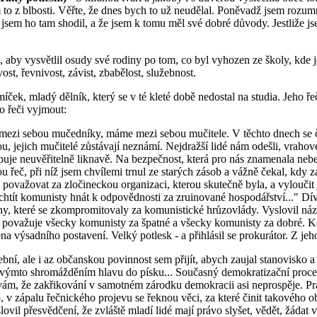
m to z blbosti. Věřte, že dnes bych to už neudělal. Poněvadž jsem rozum
 jsem ho tam shodil, a že jsem k tomu měl své dobré důvody. Jestliže js
, aby vysvětlil osudy své rodiny po tom, co byl vyhozen ze školy, kde
t, řevnivost, závist, zbabělost, služebnost.
ek, mladý dělník, který se v té kleté době nedostal na studia. Jeho ř
o řeči vyjmout:
 mezi sebou mučedníky, máme mezi sebou mučitele. V těchto dnech se ča
 jejich mučitelé zůstávají neznámí. Nejdražší lidé nám odešli, vrahové
stupuje neuvěřitelně liknavě. Na bezpečnost, která pro nás znamenala 
ou řeč, při níž jsem chvílemi trnul ze starých zásob a vážně čekal, kdy 
važovat za zločineckou organizaci, kterou skutečně byla, a vyloučit ji
 chtít komunisty hnát k odpovědnosti za zruinované hospodářství..." Dív
, které se zkompromitovaly za komunistické hrůzovlády. Vyslovil názor
 považuje všecky komunisty za špatné a všecky komunisty za dobré. K
 výsadního postavení. Velký potlesk - a přihlásil se prokurátor. Z jeh
ební, ale i az občanskou povinnost sem přijít, abych zaujal stanovisko
ovýmto shromážděním hlavu do písku... Současný demokratizační proces
mnívám, že zakřikování v samotném zárodku demokracii asi neprospěje. 
no, v zápalu řečnického projevu se řeknou věci, za které činit takovéh
slovil přesvědčení, že zvláště mladí lidé mají právo slyšet, vědět, žádat