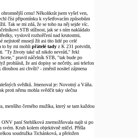
o ohromnější cenu! Několikrát jsem vyšel ven,
lechl čísi připomínku k vyšetřovacím způsobům
l. Tak se mi zdá, že se toho na něj sejde víc.
čelníkovi STB stížnost, jak se s ním nakládalo
ředky, vyslovil rozhořčení nad krutostmi,
nejistotě musejí žít asi tito lidé po celé
 a to by mi mohli
přátelé tady
z K 231 potvrdit,
ti. "Ty životy také už nikdo nevrátí," řekl
cete," pravil náčelník STB, "tak bude po
prohlásil, že ani dopisy se nečetly, ani telefon
 dlouhou asi chvíli? - změnil nositel zájmena
 falešných svědků. Jmenoval je: Novotný a Váňa.
ak proti němu mohla svědčit taky slečna
ora, menšího černého mužíka, který se tam každou
e ONV paní Stehlíková znemožňovala najít si po
 na svém. Kruh kolem objektivně mlčel. Přišla
ditelkou soudružka Tichánková, a přeložen