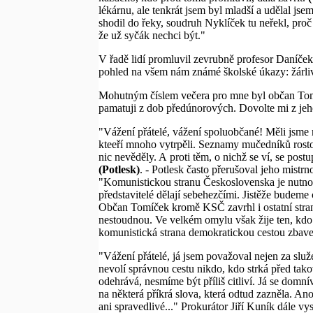
lékárnu, ale tenkrát jsem byl mladší a udělal jse
shodil do řeky, soudruh Nyklíček tu neřekl, proč
že už syčák nechci být."
V řadě lidí promluvil zevrubně profesor Daníček
pohled na všem nám známé školské úkazy: žárlivos
Mohutným číslem večera pro mne byl občan Tomíč
pamatuji z dob předúnorových. Dovolte mi z jeh
"Vážení přátelé, vážení spoluobčané! Měli jsme
kteeří mnoho vytrpěli. Seznamy mučedníků rostou,
nic nevěděly. A proti těm, o nichž se ví, se po
(Potlesk)
. - Potlesk často přerušoval jeho mistrn
"Komunistickou stranu Československa je nutno po
představitelé dělají sebehezčími. Jistěže budeme
Občan Tomíček kromě KSČ zavrhl i ostatní strany
nestoudnou. Ve velkém omylu však žije ten, kdo
komunistická strana demokratickou cestou zbavena
"Vážení přátelé, já jsem považoval nejen za služ
nevolí správnou cestu nikdo, kdo strká před tak
odehrává, nesmíme být příliš citliví. Já se do
na některá příkrá slova, která odtud zazněla. A
ani spravedlivé..." Prokurátor Jiří Kuník dále vy