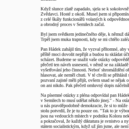
Když slunce zlatě zapadalo, sjela se k sokolovně a
Zvědavci. Hosté z okolí. Musel jsem si připomínat
z celé škály funkcionářů volaných k odpovědnost
a obrodný proces v Semilech začal.
Byl jsem svědkem jedinečného děje, k němuž dáva
Trpěl jsem muka trapnosti, kdy se mi chtělo zaléz
Pan Hádek zahájil tím, že vyzval přítomné, aby 
příště moci dovolit nepřijít a budou tu skládat úč
scházet. Budeme se snažit vaše otázky odpovědět
přečetl ten návrh usnesení, v němž se na základ
vyšetřování jeho činnosti. Neboť shromáždění ob
hlasovat, ale neměl chuti. V té chvíli se přihlás
pozvaní zajisté měli přijít, ovšem snad se nějak 
on ani nikdo. Pak přečetl omluvný dopis náčelník
Na písemné otázky z pléna odpovídal pan Hádek 
v Semilech to musí udělat někdo jinej." - Na ot
u nás pravděpodobně demokracie, že si to může d
stolu potvrdil, že je tu pouze on. "Tak to je vý
jsou na vedoucích místech v podniku Kolora nekv
a pokračoval, že každý diktatura je svnistvo a n
státem socialistickým, když už jím jsme, ale nen