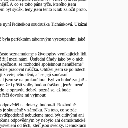
nější. A co se toho pána týče, kterého jsem
em byl syčák, tedy jsem tento Klub založil proto,
 je nyní ředitelkou soudružka Tichánková. Ukázal
eč byla perfektním táborovým vystoupením, jaké
sto seznamujeme s životopisy vynikajících lidí,
 žijí mezi námi. Ústřední úřady jako by o nich
nebezpečnost, se rozhodně spolehnout nemůžeme"
začne pracovat rušička. Ohlížel jsem se po lidech.
 z veřejného dění, ať se její současní
al jsem se na prokurátora. Byl vrcholně zaujat! -
, že i příští volby budou fraškou, jenže méně
do je opravdu dobrý, pozná se, až bude
o řeči dovolte mi vyjmout:
 a odpověděl na dotazy, budou-li. Rozhodně
 je skutečně v zárodku. Na toto, co se zde
Pravděpodobně nebudeme moci být citlivými ani
o občana odpovědným by nebylo ani demokratické,
 vysvětlení od těch, kteří jsou svědky. Demokracii