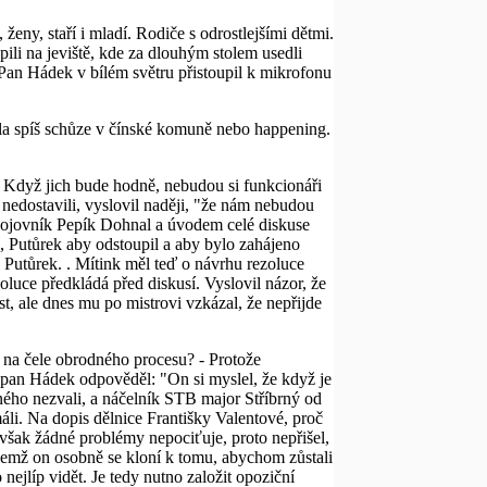
 ženy, staří i mladí. Rodiče s odrostlejšími dětmi.
pili na jeviště, kde za dlouhým stolem usedli
 Pan Hádek v bílém světru přistoupil k mikrofonu
yla spíš schůze v čínské komuně nebo happening.
. Když jich bude hodně, nebudou si funkcionáři
se nedostavili, vyslovil naději, "že nám nebudou
ubojovník Pepík Dohnal a úvodem celé diskuse
, Putůrek aby odstoupil a aby bylo zahájeno
 Putůrek. . Mítink měl teď o návrhu rezoluce
zoluce předkládá před diskusí. Vyslovil názor, že
st, ale dnes mu po mistrovi vzkázal, že nepřijde
 na čele obrodného procesu? - Protože
, pan Hádek odpověděl: "On si myslel, že když je
dného nezvali, a náčelník STB major Stříbrný od
máli. Na dopis dělnice Františky Valentové, proč
 však žádné problémy nepociťuje, proto nepřišel,
ičemž on osobně se kloní k tomu, abychom zůstali
ejlíp vidět. Je tedy nutno založit opoziční