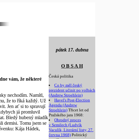
pátek 17. dubna
O B S A H
Česká politika
adne vám, že některé
Co by měl český
prezident učinit po volbách
inky nechodím. Namítl,
(Andrew Stroehlein)
Havel's Post-Election
u, že to říká každý. Už
Agenda (Andrew
t. Jen ať si to spravují
Stroehlein)
Třicet let od
 kdybych já promluvil
Pražského jara 1968:
adat. Bledý hubený mladík
Obrodný proces
ali demisi. Tomu jsem se
v Semilech (Ludvík
tívenku: Kája Hádek,
Vaculík, Literární listy, 27.
června 1968)
Politický