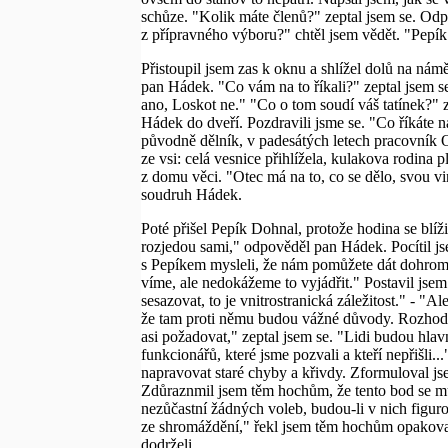
schůze. "Kolik máte členů?" zeptal jsem se. Odp
z přípravného výboru?" chtěl jsem vědět. "Pepí
Přistoupil jsem zas k oknu a shlížel dolů na ná
pan Hádek. "Co vám na to říkali?" zeptal jsem s
ano, Loskot ne." "Co o tom soudí váš tatínek?" z
Hádek do dveří. Pozdravili jsme se. "Co říkáte 
původně dělník, v padesátých letech pracovník O
ze vsi: celá vesnice přihlížela, kulakova rodina 
z domu věci. "Otec má na to, co se dělo, svou vi
soudruh Hádek.
Poté přišel Pepík Dohnal, protože hodina se blíži
rozjedou sami," odpověděl pan Hádek. Pocítil j
s Pepíkem mysleli, že nám pomůžete dát dohromady
víme, ale nedokážeme to vyjádřit." Postavil jse
sesazovat, to je vnitrostranická záležitost." - 
že tam proti němu budou vážné důvody. Rozhodně
asi požadovat," zeptal jsem se. "Lidi budou hlav
funkcionářů, které jsme pozvali a kteří nepřišli.
napravovat staré chyby a křivdy. Zformuloval jse
Zdůraznmil jsem těm hochům, že tento bod se mů
nezůčastní žádných voleb, budou-li v nich figuro
ze shromáždění," řekl jsem těm hochům opakovaně,
dodrželi.