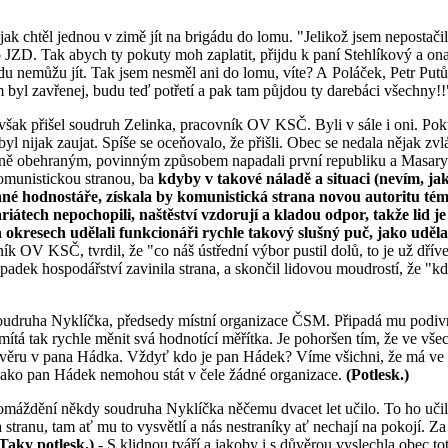
ak chtěl jednou v zimě jít na brigádu do lomu. "Jelikož jsem nepostačil 
 do JZD. Tak abych ty pokuty moh zaplatit, přijdu k paní Stehlíkový a on
 nemůžu jít. Tak jsem nesměl ani do lomu, víte? A Poláček, Petr Putůr
m byl zavřenej, budu teď potřetí a pak tam půjdou ty darebáci všechny!!
ď však přišel soudruh Zelinka, pracovník OV KSČ. Byli v sále i oni. Pok
ebyl nijak zaujat. Spíše se oceňovalo, že přišli. Obec se nedala nějak 
ně obehraným, povinným způsobem napadali první republiku a Masaryka
omunistickou stranou, ba
kdyby v takové náladě a situaci (nevím, ja
ané hodnostáře, získala by komunistická strana novou autoritu té
riátech nepochopili, naštěství vzdorují a kladou odpor, takže lid je
 okresech udělali funkcionáři rychle takový slušný puč, jako udě
k OV KSČ, tvrdil, že "co náš ústřední výbor pustil dolů, to je už dříve
padek hospodářství zavinila strana, a skončil lidovou moudrostí, že "kdo
druha Nyklíčka, předsedy místní organizace ČSM. Připadá mu podivné, 
mítá tak rychle měnit svá hodnotící měřítka. Je pohoršen tím, že ve vše
ěru v pana Hádka. Vždyť kdo je pan Hádek? Víme všichni, že má ve s
 jako pan Hádek nemohou stát v čele žádné organizace.
(Potlesk.)
omáždění někdy soudruha Nyklíčka něčemu dvacet let učilo. To ho učila
 stranu, tam ať mu to vysvětlí a nás nestraníky ať nechají na pokojí. Z
Taky potlesk.)
- S klidnou tváří a jakoby i s důvěrou vyslechla obec 