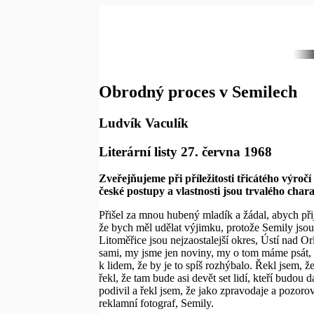
Obrodný proces v Semilech
Ludvík Vaculík
Literární listy 27. června 1968
Zveřejňujeme při příležitosti třicátého výroč
české postupy a vlastnosti jsou trvalého cha
Přišel za mnou hubený mladík a žádal, abych př
že bych měl udělat výjimku, protože Semily jsou
Litoměřice jsou nejzaostalejší okres, Ústí nad Orl
sami, my jsme jen noviny, my o tom máme psát, ab
k lidem, že by je to spíš rozhýbalo. Řekl jsem,
řekl, že tam bude asi devět set lidí, kteří budo
podivil a řekl jsem, že jako zpravodaje a pozor
reklamní fotograf, Semily.