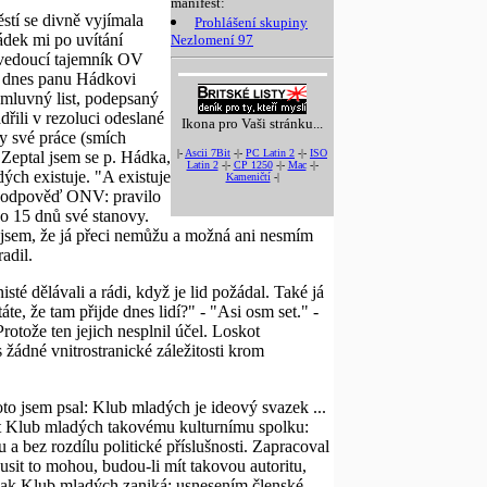
manifest:
stí se divně vyjímala
Prohlášení skupiny
ádek mi po uvítání
Nezlomení 97
e vedoucí tajemník OV
 a dnes panu Hádkovi
omluvný list, podepsaný
řili v rezoluci odeslané
Ikona pro Vaši stránku...
ky své práce (smích
|-
Ascii 7Bit
-|-
PC Latin 2
-|-
ISO
 Zeptal jsem se p. Hádka,
Latin 2
-|-
CP 1250
-|-
Mac
-|-
ých existuje. "A existuje
Kameničtí
-|
mi odpověď ONV: pravilo
do 15 dnů své stanovy.
l jsem, že já přeci nemůžu a možná ani nesmím
adil.
é dělávali a rádi, když je lid požádal. Také já
e, že tam přijde dnes lidí?" - "Asi osm set." -
otože ten jejich nesplnil účel. Loskot
 žádné vnitrostranické záležitosti krom
to jsem psal: Klub mladých je ideový svazek ...
nit Klub mladých takovému kulturnímu spolku:
 a bez rozdílu politické příslušnosti. Zapracoval
usit to mohou, budou-li mít takovou autoritu,
, jak Klub mladých zaniká: usnesením členské