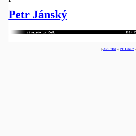
Petr Jánský
|-
Ascii 7Bit
-|-
PC Latin 2
-