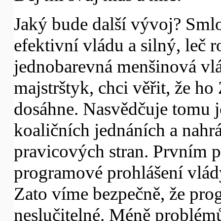
Jaký bude další vývoj? Sml
efektivní vládu a silný, leč 
jednobarevná menšinová vlá
majstrštyk, chci věřit, že h
dosáhne. Nasvědčuje tomu je
koaličních jednáních a nahr
pravicových stran. Prvním
programové prohlášení vlád
Zato víme bezpečně, že pr
neslučitelné. Méně problém