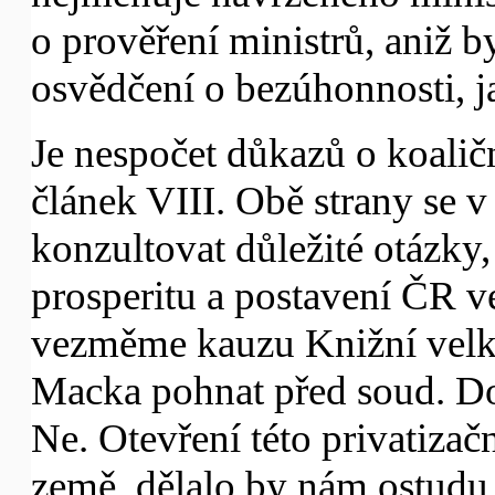
o prověření ministrů, aniž b
osvědčení o bezúhonnosti, 
Je nespočet důkazů o koali
článek VIII. Obě strany se 
konzultovat důležité otázky, 
prosperitu a postavení ČR v
vezměme kauzu Knižní velk
Macka pohnat před soud. Do
Ne. Otevření této privatizačn
země, dělalo by nám ostudu 