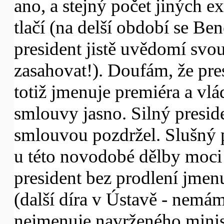
ano, a stejný počet jiných e
tlačí (na delší období se Ben
president jistě uvědomí sv
zasahovat!). Doufám, že pre
totiž jmenuje premiéra a vlá
smlouvy jasno. Silný presi
smlouvou pozdržel. Slušný p
u této novodobé dělby moci 
president bez prodlení jme
(další díra v Ústavě - nemám
nejmenuje navrženého minist