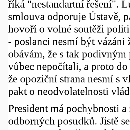
říká "nestandartní řešení". 
smlouva odporuje Ústavě, pa
hovoří o volné soutěži polit
- poslanci nesmí být vázáni 
obávám, že s tak podivným 
vůbec nepočítali, a proto do 
že opoziční strana nesmí s v
pakt o neodvolatelnosti vlád
President má pochybnosti a
odborných posudků. Jistě se 