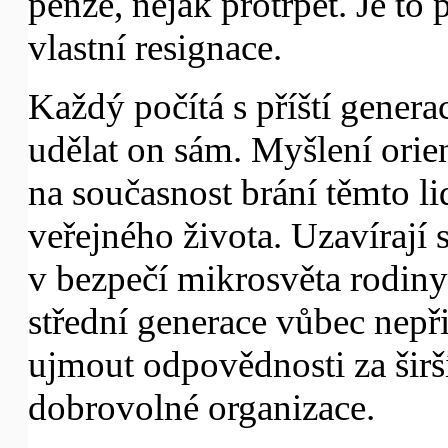
penze, nějak protrpět. Je to 
vlastní resignace.
Každý počítá s příští genera
udělat on sám. Myšlení orie
na současnost brání těmto li
veřejného života. Uzavírají s
v bezpečí mikrosvěta rodiny
střední generace vůbec nepř
ujmout odpovědnosti za širší
dobrovolné organizace.