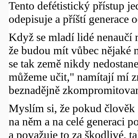
Tento defétistický přístup j
odepisuje a příští generace 
Když se mladí lidé nenaučí m
že budou mít vůbec nějaké 
se tak země nikdy nedostane
můžeme učit," namítají mí z
beznadějně zkompromitovan
Myslím si, že pokud člověk c
na něm a na celé generaci p
a považuje to za škodlivé, t