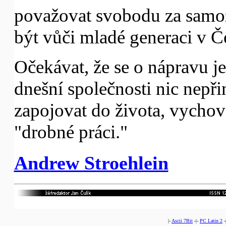
považovat svobodu za samozř
být vůči mladé generaci v Če
Očekávat, že se o nápravu je
dnešní společnosti nic nepřin
zapojovat do života, vychová
"drobné práci."
Andrew Stroehlein
|-
Ascii 7Bit
-|-
PC Latin 2
-