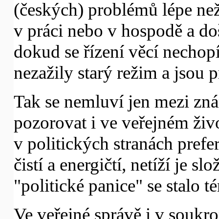
(českých) problémů lépe než
v práci nebo v hospodě a došl
dokud se řízení věcí nechopí 
nezažily starý režim a jsou pr
Tak se nemluví jen mezi zn
pozorovat i ve veřejném život
v politických stranách prefe
čistí a energičtí, netíží je sl
"politické panice" se stalo t
Ve veřejné správě i v soukr