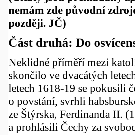
nemám zde původní zdroj
později. JČ)
Část druhá: Do osvícens
Neklidné příměří mezi katol
skončilo ve dvacátých letec
letech 1618-19 se pokusili če
o povstání, svrhli habsbur
ze Štýrska, Ferdinanda II. (
a prohlásili Čechy za svobo