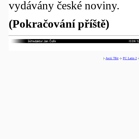
vydávány české noviny.
(Pokračování příště)
|-
Ascii 7Bit
-|-
PC Latin 2
-