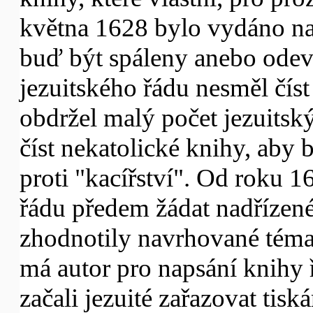
května 1628 bylo vydáno nař
buď být spáleny anebo ode
jezuitského řádu nesměl čís
obdržel malý počet jezuitsk
číst nekatolické knihy, aby 
proti "kacířství". Od roku 1
řádu předem žádat nadřízené
zhodnotily navrhované téma
má autor pro napsání knihy
začali jezuité zařazovat tis