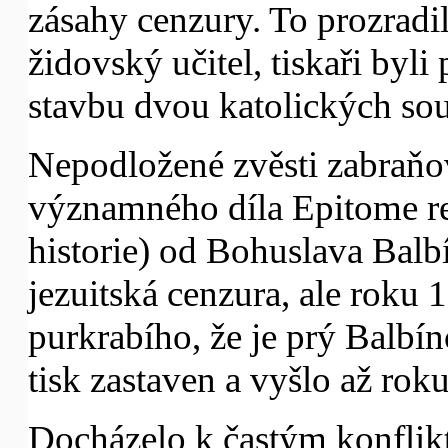
zásahy cenzury. To prozrad
židovský učitel, tiskaři byl
stavbu dvou katolických sou
Nepodložené zvěsti zabraňo
významného díla Epitome r
historie) od Bohuslava Balb
jezuitská cenzura, ale roku
purkrabího, že je prý Balbín
tisk zastaven a vyšlo až rok
Docházelo k častým konfli