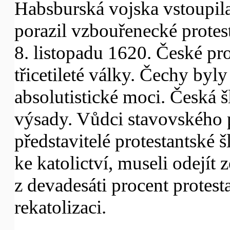
Habsburská vojska vstoupila
porazil vzbouřenecké protest
8. listopadu 1620. České pr
třicetileté války. Čechy by
absolutistické moci. Česká š
výsady. Vůdci stavovského p
představitelé protestantské š
ke katolictví, museli odejít
z devadesáti procent protest
rekatolizaci.