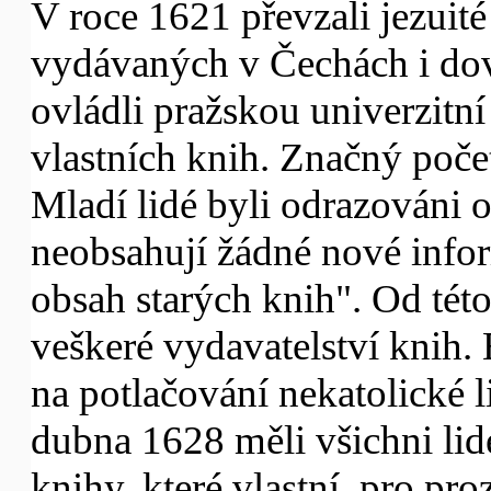
V roce 1621 převzali jezuit
vydávaných v Čechách i dov
ovládli pražskou univerzitní 
vlastních knih. Značný poče
Mladí lidé byli odrazováni 
neobsahují žádné nové info
obsah starých knih". Od této
veškeré vydavatelství knih.
na potlačování nekatolické li
dubna 1628 měli všichni lid
knihy, které vlastní, pro pr