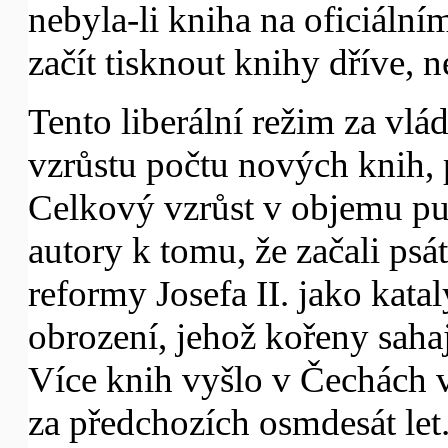
nebyla-li kniha na oficiální
začít tisknout knihy dříve, 
Tento liberální režim za vlá
vzrůstu počtu nových knih,
Celkový vzrůst v objemu pub
autory k tomu, že začali psát
reformy Josefa II. jako kata
obrození, jehož kořeny saha
Více knih vyšlo v Čechách v
za předchozích osmdesát let