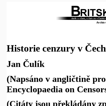
Historie cenzury v Čec
Jan Čulík
(Napsáno v angličtině pro
Encyclopaedia on Censor
(Citáty jsou překládány zp