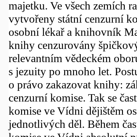
majetku. Ve všech zemích r
vytvořeny státní cenzurní k
osobní lékař a knihovník Ma
knihy cenzurovány špičkov
relevantním vědeckém oboru
s jezuity po mnoho let. Postu
o právo zakazovat knihy: zá
cenzurní komise. Tak se čast
komise ve Vídni dějištěm os
jednotlivých děl. Během čas