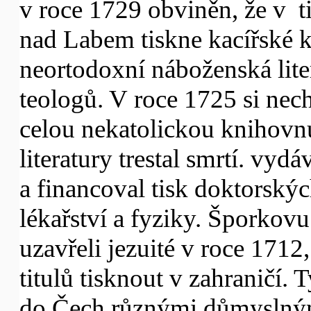
v roce 1729 obviněn, že v t
nad Labem tiskne kacířské k
neortodoxní náboženská lite
teologů. V roce 1725 si nec
celou nekatolickou knihovnu
literatury trestal smrtí. vydá
a financoval tisk doktorských
lékařství a fyziky. Šporkov
uzavřeli jezuité v roce 1712
titulů tisknout v zahraničí.
do Čech různými důmyslným