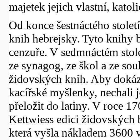
majetek jejich vlastní, kato
Od konce šestnáctého století
knih hebrejsky. Tyto knihy b
cenzuře. V sedmnáctém stole
ze synagog, ze škol a ze so
židovských knih. Aby dokázal
kacířské myšlenky, nechali 
přeložit do latiny. V roce 17
Kettwiess edici židovských 
která vyšla nákladem 3600 