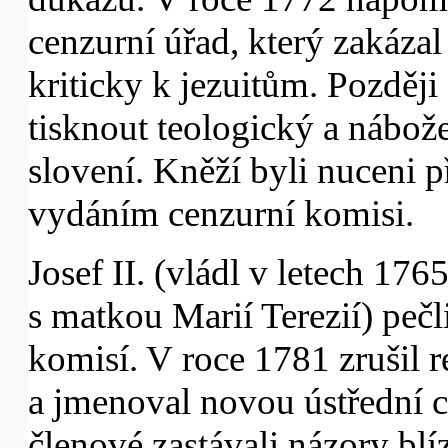
cenzurní úřad, který zakázal 
kriticky k jezuitům. Později
tisknout teologický a nábož
slovení. Kněží byli nuceni p
vydáním cenzurní komisi.
Josef II. (vládl v letech 17
s matkou Marií Terezií) pečl
komisí. V roce 1781 zrušil 
a jmenoval novou ústřední c
členové zastávali názory blí