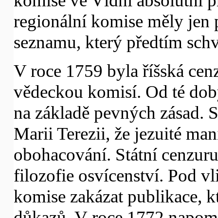
komise ve Vídni absolutní p
regionální komise měly jen 
seznamu, který předtím schv
V roce 1759 byla říšská cen
vědeckou komisí. Od té do
na základě pevných zásad. S
Marii Terezii, že jezuité ma
obohacování. Státní cenzuru
filozofie osvícenství. Pod v
komise zakázat publikace, kt
důkazů. V roce 1772 napome