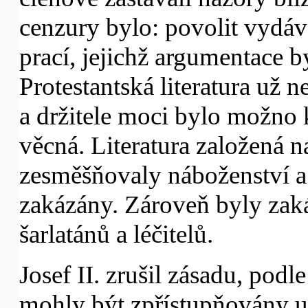
cenzury bylo: povolit vydá
prací, jejichž argumentace b
Protestantská literatura už 
a držitele moci bylo možno k
věcná. Literatura založená n
zesměšňovaly náboženství a
zakázány. Zároveň byly zak
šarlatánů a léčitelů.
Josef II. zrušil zásadu, podl
mohly být zpřístupňovány 