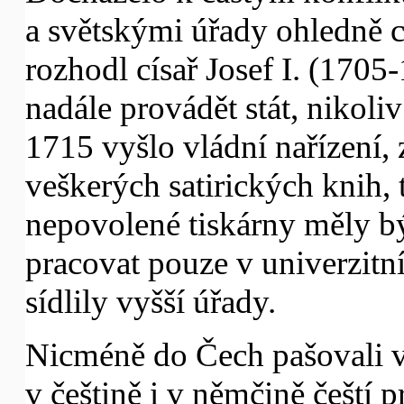
a světskými úřady ohledně c
rozhodl císař Josef I. (1705
nadále provádět stát, nikoli
1715 vyšlo vládní nařízení, 
veškerých satirických knih, 
nepovolené tiskárny měly b
pracovat pouze v univerzitn
sídlily vyšší úřady.
Nicméně do Čech pašovali v
v češtině i v němčině čeští p