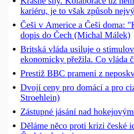
Krásné sny. Kolaborace už nen
kariéru, je to však způsob nejv
Češi v Americe a Češi doma: "K
dopis do Čech (Michal Málek)
Britská vláda usiluje o stimulo
ekonomicky přežila. Co vláda č
Prestiž BBC pramení z neposkvr
Dvojí ceny pro domácí a pro c
Stroehlein)
Zástupné jásání nad hokejovým
Děláme něco proti krizi české i