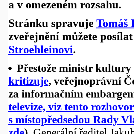
a v omezeném rozsahu.
Stránku spravuje
Tomáš 
zveřejnění můžete posíla
Stroehleinovi
.
Přestože ministr kultury 
kritizuje
, veřejnoprávní Če
za informačním embargem
televize, viz tento rozhov
s místopředsedou Rady V
zde
).
Generální ředitel Jak