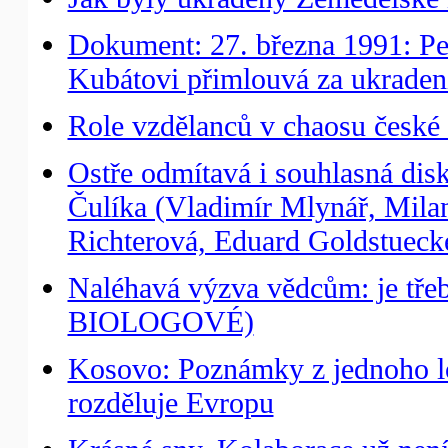
Dokument: 27. března 1991: Pet
Kubátovi přimlouvá za ukrade
Role vzdělanců v chaosu české 
Ostře odmítavá i souhlasná dis
Čulíka (Vladimír Mlynář, Milan
Richterová, Eduard Goldstuecke
Naléhavá výzva vědcům: je třeb
BIOLOGOVÉ)
Kosovo: Poznámky z jednoho l
rozděluje Evropu