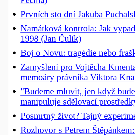
Prvních sto dní Jakuba Puchals
Namátková kontrola: Jak vypada
1998 (Jan Čulík)
Boj o Novu: tragédie nebo fraš
Zamyšlení pro Vojtěcha Kmenta:
memoáry právníka Viktora Knap
"Budeme mluvit, jen když budeme
manipuluje sdělovací prostředk
Posmrtný život? Tajný experime
Rozhovor s Petrem Štěpánkem: Pr