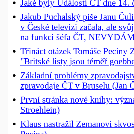
Jaké byly Události ČT dne 14. 
Jakub Puchalský píše Janu Čulík
v České televizi začala, ale svů
na funkci šéfa ČT, NEVYDÁM
Třináct otázek Tomáše Peciny
"Britské listy jsou téměř goebb
Základní problémy zpravodajst
zpravodaje ČT v Bruselu (Jan Č
První stránka nové knihy: v
Stroehlein)
Klaus nastražil Zemanovi skvo
Pecina)