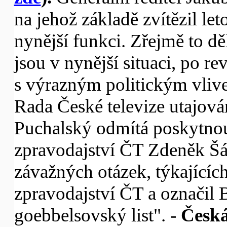
na jehož základě zvítězil le
nynější funkci. Zřejmě to dě
jsou v nynější situaci, po 
s výrazným politickým vlive
Rada České televize utajová
Puchalský odmítá poskytnou
zpravodajství ČT Zdeněk Š
závažných otázek, týkajícíc
zpravodajství ČT a označil B
goebbelsovský list". -
Česká 