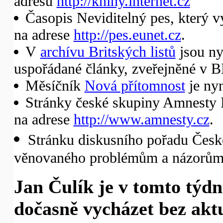
adresu
http://knihy.internet.cz
Časopis Neviditelný pes, který v
na adrese
http://pes.eunet.cz
.
V
archívu Britských listů
jsou ny
uspořádané články, zveřejněné v B
Měsíčník
Nová přítomnost
je nyn
Stránky české skupiny Amnesty I
na adrese
http://www.amnesty.cz
.
Stránku diskusního pořadu České
věnovaného problémům a názorům 
Jan Čulík je v tomto týd
dočasně vycházet bez akt