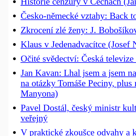
Historie cenzury v Čechách (Jan
Česko-německé vztahy: Back t
Zkrocení zlé ženy: J. Bobošíko
Klaus v Jedenadvacítce (Josef
Očité svědectví: Česká televiz
Jan Kavan: Lhal jsem a jsem n
na otázky Tomáše Peciny, plus 
Manyona)
Pavel Dostál, český ministr ku
veřejný
V praktické zkoušce odvahy a kr