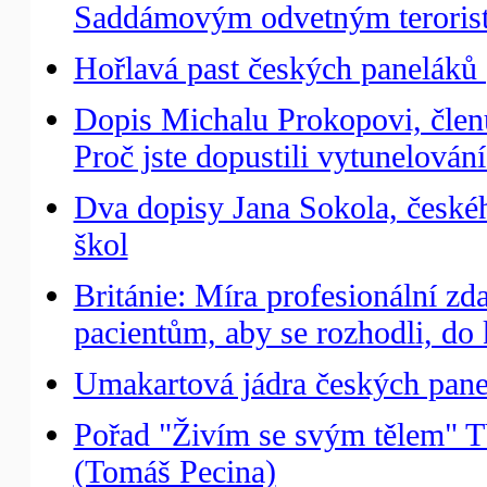
Saddámovým odvetným teroris
Hořlavá past českých paneláků 
Dopis Michalu Prokopovi, člen
Proč jste dopustili vytunelován
Dva dopisy Jana Sokola, českéh
škol
Británie: Míra profesionální z
pacientům, aby se rozhodli, do 
Umakartová jádra českých panel
Pořad "Živím se svým tělem" T
(Tomáš Pecina)