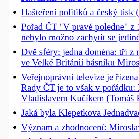
Hašteření politiků a český tisk 
Pořad ČT "V pravé poledne" z 
nebylo možno zachytit se jedin
Dvě sféry: jedna doména: tři 
ve Velké Británii básníku Miro
Veřejnoprávní televize je řízen
Rady ČT je to však v pořádku
Vladislavem Kučíkem (Tomáš P
Jaká byla Klepetkova Jednadvac
Význam a zhodnocení: Miroslav