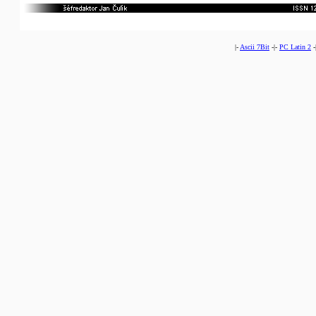
|-
Ascii 7Bit
-|-
PC Latin 2
-