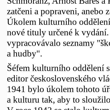
Schmoranz, Arnošt Bareš a F
zatčeni a popraveni, anebo 
Úkolem kulturního oddělení
nové tituly určené k vydání.
vypracovávalo seznamy "ško
a hudby".
Šéfem kulturního oddělení 
editor československého vlá
1941 bylo úkolem tohoto úřa
a kulturu tak, aby to slouž