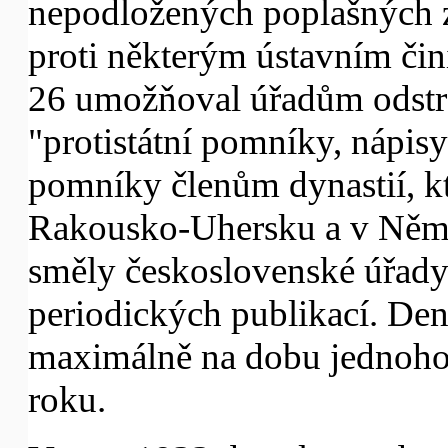
nepodložených poplašných zp
proti některým ústavním čin
26 umožňoval úřadům odstra
"protistátní pomníky, nápis
pomníky členům dynastií, kt
Rakousko-Uhersku a v Něme
směly československé úřady
periodických publikací. De
maximálně na dobu jednoho m
roku.