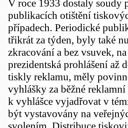
V roce 1933 dostaly soudy 
publikacích otištění tiskov
případech. Periodické publik
třikrát za týden, byly také 
zkracování a bez vsuvek, na s
prezidentská prohlášení až d
tiskly reklamu, měly povinno
vyhlášky za běžné reklamní
k vyhlášce vyjadřovat v témž
být vystavovány na veřejnýc
svolením. Distribuce tiskovi