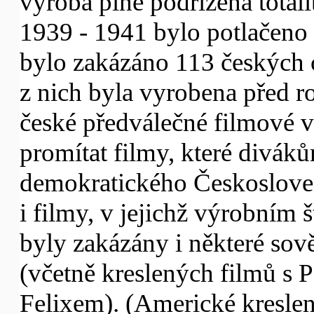
výroba plně podřízena totalit
1939 - 1941 bylo potlačeno 
bylo zakázáno 113 českých c
z nich byla vyrobena před r
české předválečné filmové v
promítat filmy, které divák
demokratického Českoslove
i filmy, v jejichž výrobním 
byly zakázány i některé sově
(včetně kreslených filmů 
Felixem). (Americké kreslené