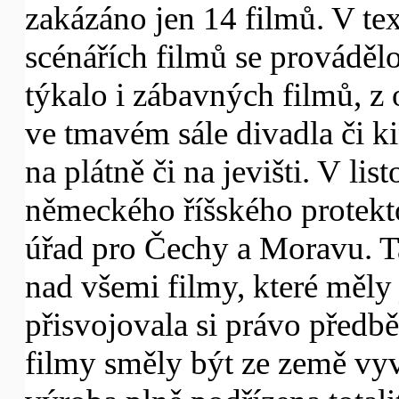
zakázáno jen 14 filmů. V tex
scénářích filmů se prováděl
týkalo i zábavných filmů, z
ve tmavém sále divadla či 
na plátně či na jevišti. V li
německého říšského protekt
úřad pro Čechy a Moravu. T
nad všemi filmy, které měly 
přisvojovala si právo předb
filmy směly být ze země vyv