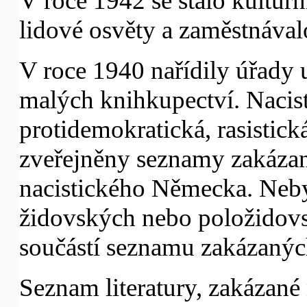
V roce 1942 se stalo kulturn
lidové osvěty a zaměstnával
V roce 1940 nařídily úřady 
malých knihkupectví. Nacist
protidemokratická, rasistick
zveřejněny seznamy zakáza
nacistického Německa. Neby
židovských nebo položidovs
součástí seznamu zakázaných
Seznam literatury, zakázan