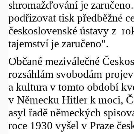
shromažďování je zaručeno. 
podřizovat tisk předběžné c
československé ústavy z rok
tajemství je zaručeno".
Občané meziválečné Českoslo
rozsáhlám svobodám projevu 
a kultura v tomto období kve
v Německu Hitler k moci, Č
asyl řadě německých spisov
roce 1930 vyšel v Praze če