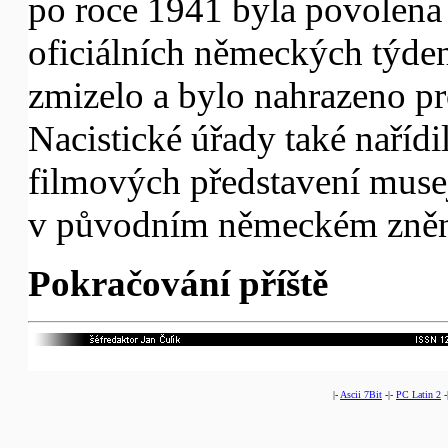
po roce 1941 byla povolena
oficiálních německých týden
zmizelo a bylo nahrazeno p
Nacistické úřady také nařídi
filmových představení muse
v původním německém zněn
Pokračování příště
|-
Ascii 7Bit
-|-
PC Latin 2
-