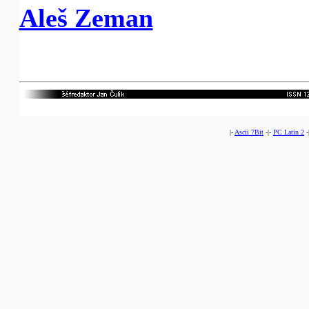
Aleš Zeman
|-
Ascii 7Bit
-|-
PC Latin 2
-