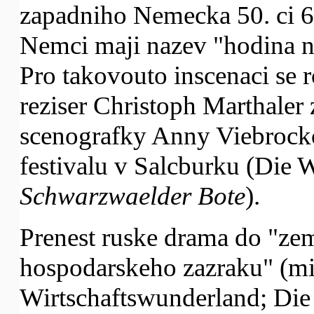
zapadniho Nemecka 50. ci 60
Nemci maji nazev "hodina nu
Pro takovouto inscenaci se 
reziser Christoph Marthale
scenografky Anny Viebrock
festivalu v Salcburku (Die W
Schwarzwaelder Bote
).
Prenest ruske drama do "ze
hospodarskeho zazraku" (mi
Wirtschaftswunderland; Die 