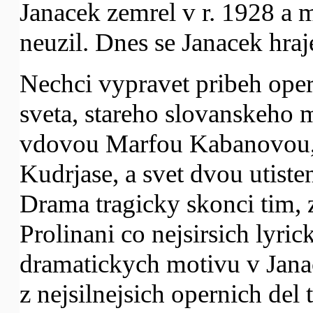
Janacek zemrel v r. 1928 a 
neuzil. Dnes se Janacek hraj
Nechci vypravet pribeh oper
sveta, stareho slovanskeho 
vdovou Marfou Kabanovou, 
Kudrjase, a svet dvou utiste
Drama tragicky skonci tim, 
Prolinani co nejsirsich lyric
dramatickych motivu v Janac
z nejsilnejsich opernich del 