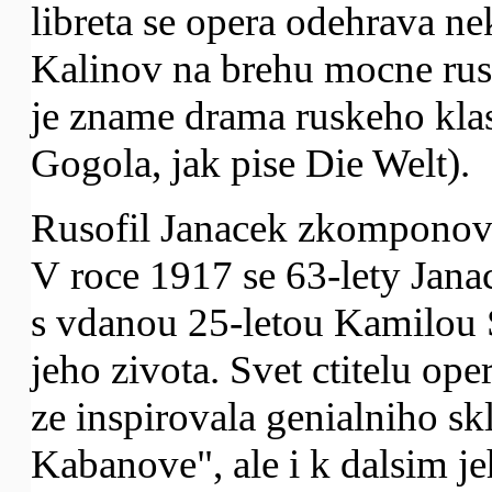
libreta se opera odehrava 
Kalinov na brehu mocne rusk
je zname drama ruskeho kla
Gogola, jak pise Die Welt).
Rusofil Janacek zkomponova
V roce 1917 se 63-lety Jana
s vdanou 25-letou Kamilou S
jeho zivota. Svet ctitelu op
ze inspirovala genialniho sk
Kabanove", ale i k dalsim 