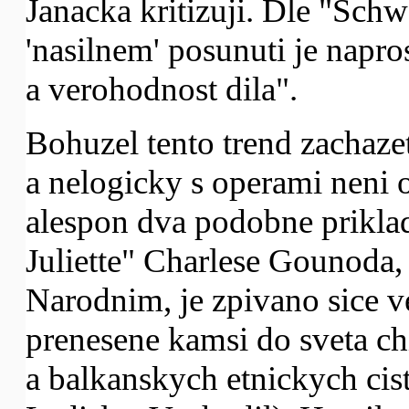
Janacka kritizuji. Dle "Sch
'nasilnem' posunuti je napro
a verohodnost dila".
Bohuzel tento trend zachazet
a nelogicky s operami neni 
alespon dva podobne prikla
Juliette" Charlese Gounoda, 
Narodnim, je zpivano sice v
prenesene kamsi do sveta c
a balkanskych etnickych cist