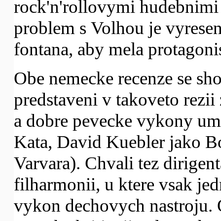
rock'n'rollovymi hudebnimi
problem s Volhou je vyresen 
fontana, aby mela protagonis
Obe nemecke recenze se shod
predstaveni v takoveto rezi
a dobre pevecke vykony um
Kata, David Kuebler jako B
Varvara). Chvali tez dirige
filharmonii, u ktere vsak j
vykon dechovych nastroju. O