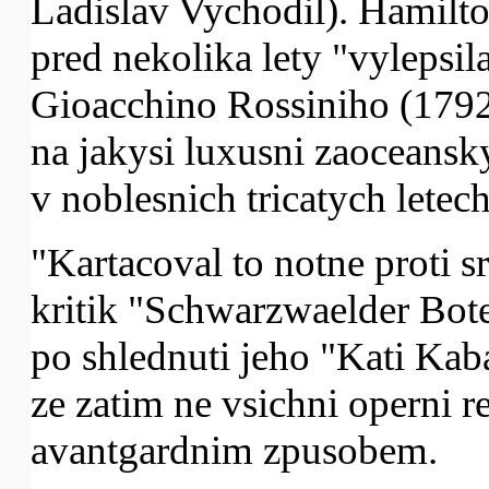
Ladislav Vychodil). Hamilt
pred nekolika lety "vylepsi
Gioacchino Rossiniho (1792-
na jakysi luxusni zaoceansky
v noblesnich tricatych letech 
"Kartacoval to notne proti sr
kritik "Schwarzwaelder Bote
po shlednuti jeho "Kati Kab
ze zatim ne vsichni operni r
avantgardnim zpusobem.