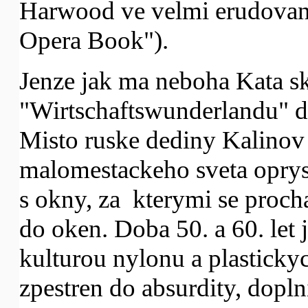
Harwood ve velmi erudova
Opera Book").
Jenze jak ma neboha Kata s
"Wirtschaftswunderlandu" do
Misto ruske dediny Kalinov
malomestackeho sveta opry
s okny, za kterymi se proch
do oken. Doba 50. a 60. let
kulturou nylonu a plasticky
zpestren do absurdity, dopl