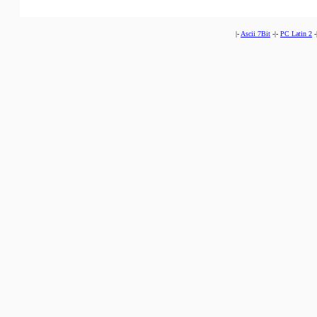
|-
Ascii 7Bit
-|-
PC Latin 2
-