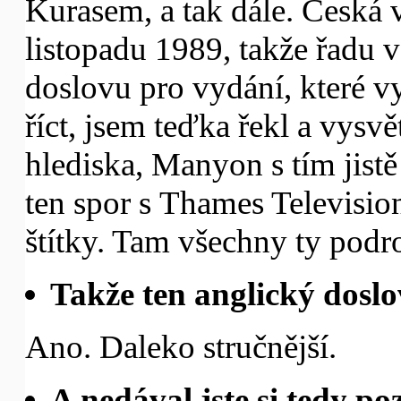
Kurasem, a tak dále. Česká 
listopadu 1989, takže řadu v
doslovu pro vydání, které v
říct, jsem teďka řekl a vysv
hlediska, Manyon s tím jistě
ten spor s Thames Television
štítky. Tam všechny ty podr
Takže ten anglický doslo
Ano. Daleko stručnější.
A nedával jste si tedy po