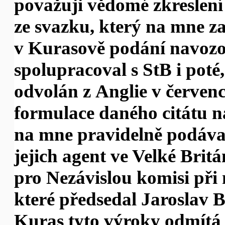
považuji vědomé zkreslení
ze svazku, který na mne za
v Kurasově podání navozo
spolupracoval s StB i poté
odvolán z Anglie v červen
formulace daného citátu 
na mne pravidelně podáva
jejich agent ve Velké Britá
pro Nezávislou komisi při 
které předsedal Jaroslav 
Kuras tyto výroky odmítá