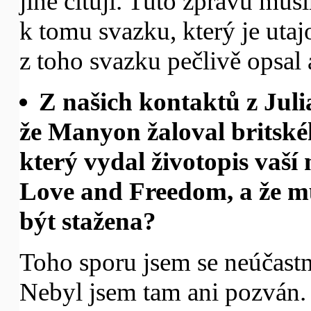
jiné cituji. Tuto zprávu mus
k tomu svazku, který je utaj
z toho svazku pečlivě opsal a
Z našich kontaktů z Ju
že Manyon žaloval britské
který vydal životopis va
Love and Freedom, a že mu
být stažena?
Toho sporu jsem se neúčastni
Nebyl jsem tam ani pozván.