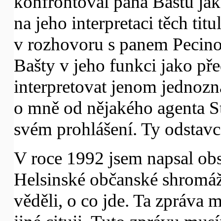
konfrontoval pana Baštu jako
na jeho interpretaci těch titu
v rozhovoru s panem Pecinou
Bašty v jeho funkci jako pře
interpretovat jenom jednoz
o mně od nějakého agenta S
svém prohlášení. Ty odstavc
V roce 1992 jsem napsal obs
Helsinské občanské shromáž
věděli, o co jde. Ta zpráva 