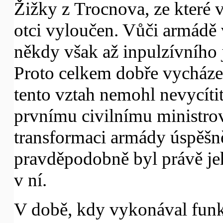
Žižky z Trocnova, ze které 
otci vyloučen. Vůči armádě 
někdy však až inpulzívního j
Proto celkem dobře vycházel
tento vztah nemohl nevycíti
prvnímu civilnímu ministro
transformaci armády úspěšn
pravděpodobně byl právě jeho
v ní.
V době, kdy vykonával funkc