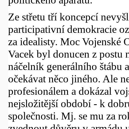
Ze střetu tří koncepcí nevyš
participativní demokracie oz
za idealisty. Moc Vojenské 
Vacek byl donucen z postu m
náčelník generálního štábu
očekávat něco jiného. Ale ne
profesionálem a dokázal vojs
nejsložitější období - k dob
společnosti. Mj. se mu za r
zvednout důvěru v armádu u