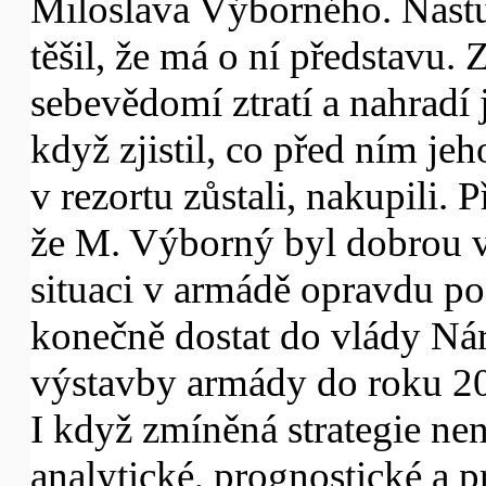
Miloslava Výborného. Nastu
těšil, že má o ní představu. 
sebevědomí ztratí a nahradí j
když zjistil, co před ním jeho
v rezortu zůstali, nakupili. P
že M. Výborný byl dobrou v
situaci v armádě opravdu po
konečně dostat do vlády Nár
výstavby armády do roku 2
I když zmíněná strategie ne
analytické, prognostické a