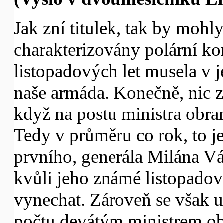
Jak zní titulek, tak by mohl
charakterizovány polární ko
listopadových let musela v ješ
naše armáda. Konečně, nic z
když na postu ministra obra
Tedy v průměru co rok, to j
prvního, generála Milána V
kvůli jeho známé listopadové
vynechat. Zároveň se však u
počtu devátým ministrem o