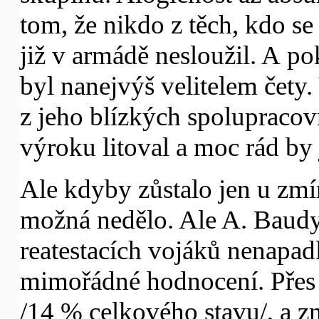
tom, že nikdo z těch, kdo s
již v armádě nesloužil. A p
byl nanejvýš velitelem čety.
z jeho blízkých spolupracov
výroku litoval a moc rád by 
Ale kdyby zůstalo jen u zm
možná nedělo. Ale A. Baudy
reatestacích vojáků nenapadl
mimořádné hodnocení. Přes tř
/14 % celkového stavu/, a zna