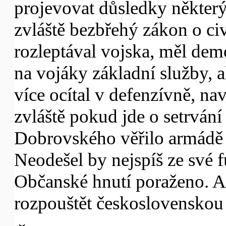
projevovat důsledky některýc
zvláště bezbřehý zákon o ci
rozleptával vojska, měl demo
na vojáky základní služby, al
více ocítal v defenzívně, naví
zvláště pokud jde o setrvání
Dobrovského věřilo armádě 
Neodešel by nejspíš ze své 
Občanské hnutí poraženo. Al
rozpouštět československou