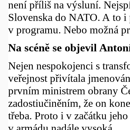
není příliš na výsluní. Nejsp
Slovenska do NATO. A to i 
v programu. Nebo možná pr
Na scéně se objevil Anto
Nejen nespokojenci s transf
veřejnost přivítala jmenová
prvním ministrem obrany Če
zadostiučiněním, že on kon
třeba. Proto i v začátku jeh
v armádu nadále vysoká.