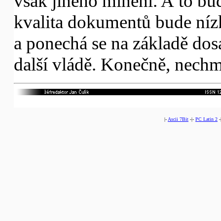
však jiného mínění. A to bu
kvalita dokumentů bude níz
a ponechá se na základě dos
další vládě. Konečně, nechm
|-
Ascii 7Bit
-|-
PC Latin 2
-