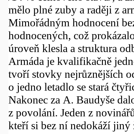
mělo plné zuby a raději z a
Mimořádným hodnocení bez
hodnocených, což prokázalo 
úroveň klesla a struktura od
Armáda je kvalifikačně jedno
tvoří stovky nejrůznějších o
o jedno letadlo se stará čtyř
Nakonec za A. Baudyše dal
z povolání. Jeden z novinářů 
kteří si bez ní nedokáží jiný 