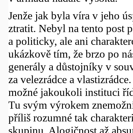
Jenže jak byla víra v jeho ús
ztratit. Nebyl na tento post
a politicky, ale ani charakte
ukázkově tím, že brzo po ná
generály a důstojníky v sou
za velezrádce a vlastizrádce
možné jakoukoli instituci říd
Tu svým výrokem znemožnil. 
příliš rozumné tak charakter
skupinu. Alogičnost až absu