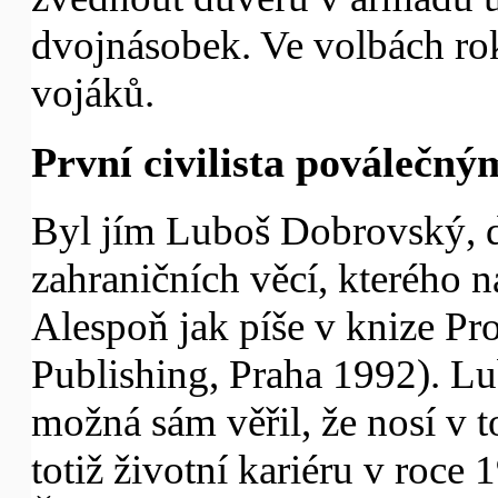
dvojnásobek. Ve volbách ro
vojáků.
První civilista poválečn
Byl jím Luboš Dobrovský, d
zahraničních věcí, kterého 
Alespoň jak píše v knize Pr
Publishing, Praha 1992). L
možná sám věřil, že nosí v t
totiž životní kariéru v roce