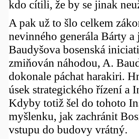
kdo cítili, že by se jinak neuž
A pak už to šlo celkem zákoni
nevinného generála Bárty a 
Baudyšova bosenská iniciati
zmiňován náhodou, A. Baudy
dokonale páchat harakiri. H
úsek strategického řízení a In
Kdyby totiž šel do tohoto In
myšlenku, jak zachránit Bos
vstupu do budovy vrátný.