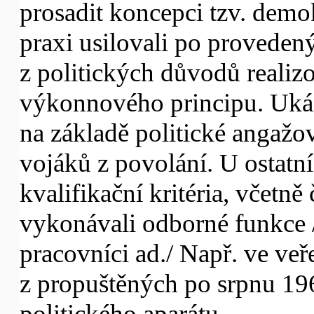
prosadit koncepci tzv. demok
praxi usilovali po proveden
z politických důvodů realiz
výkonnového principu. Ukáza
na základě politické angažov
vojáků z povolání. U ostatn
kvalifikační kritéria, včetně
vykonávali odborné funkce /
pracovníci ad./ Např. ve veř
z propuštěných po srpnu 19
politického aparátu.