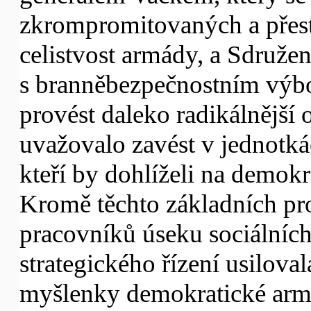
zkrompromitovaných a přest
celistvost armády, a Sdruž
s branněbezpečnostním výbo
provést daleko radikálnější 
uvažovalo zavést v jednotká
kteří by dohlíželi na demok
Kromě těchto základních pro
pracovníků úseku sociálních
strategického řízení usilov
myšlenky demokratické arm