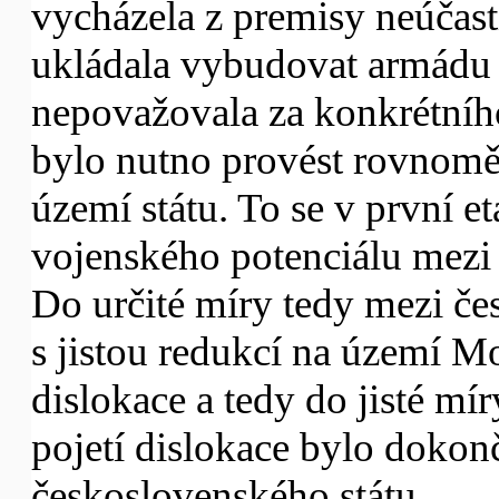
vycházela z premisy neúčast
ukládala vybudovat armádu
nepovažovala za konkrétního
bylo nutno provést rovnomě
území státu. To se v první 
vojenského potenciálu mezi
Do určité míry tedy mezi č
s jistou redukcí na území Mo
dislokace a tedy do jisté m
pojetí dislokace bylo dokon
československého státu.