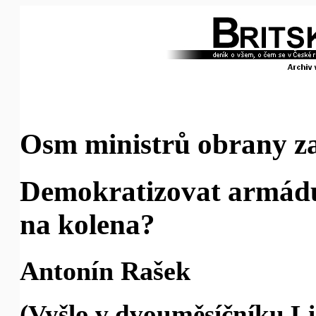
Osm ministrů obrany za
Demokratizovat armádu,
na kolena?
Antonín Rašek
(Vyšlo v dvouměsíčníku Lis