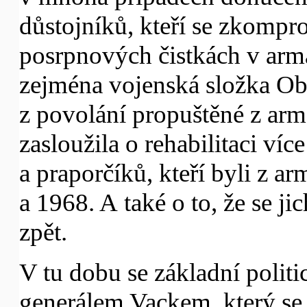
důstojníků, kteří se zkompr
posrpnových čistkách v armá
zejména vojenská složka Ob
z povolání propuštěné z arm
zasloužila o rehabilitaci více
a praporčíků, kteří byli z a
a 1968. A také o to, že se j
zpět.
V tu dobu se základní politi
generálem Vackem, který se