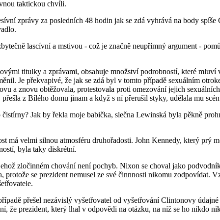
vnou taktickou chvíli.
vní zprávy za posledních 48 hodin jak se zdá vyhrává na body spíše C
vadlo.
zbytečně lascívní a mstivou - což je značně neupřímný argument - pom
inovými titulky a zprávami, obsahuje množství podrobností, které mluví
měnil. Je překvapivé, že jak se zdá byl v tomto případě sexuálním otr
ovu a znovu obtěžovala, protestovala proti omezování jejich sexuálních 
 přešla z Bílého domu jinam a když s ní přerušil styky, udělala mu scén
čistírny? Jak by řekla moje babička, slečna Lewinská byla pěkně prohn
itost má velmi silnou atmosféru druhořadosti. John Kennedy, který prý 
stí, byla taky diskrétní.
 jehož zločinném chování není pochyb. Nixon se choval jako podvodník
, protože se prezident nemusel ze své činnnosti nikomu zodpovídat. V
etřovatele.
případě přešel nezávislý vyšetřovatel od vyšetřování Clintonovy údajn
ní, že prezident, který lhal v odpovědi na otázku, na níž se ho nikdo ni