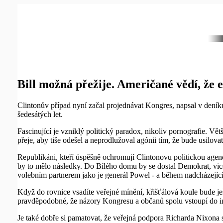
Bill možná přežije. Američané vědí, že e
Clintonův případ nyní začal projednávat Kongres, napsal v dení
šedesátých let.
Fascinující je vzniklý politický paradox, nikoliv pornografie. V
přeje, aby tiše odešel a neprodlužoval agónii tím, že bude usilova
Republikáni, kteří úspěšně ochromují Clintonovu politickou agen
by to mělo následky. Do Bílého domu by se dostal Demokrat, vic
volebním partnerem jako je generál Powel - a během nadcházejíc
Když do rovnice vsadíte veřejné mínění, křišťálová koule bude j
pravděpodobné, že názory Kongresu a občanů spolu vstoupí do i
Je také dobře si pamatovat, že veřejná podpora Richarda Nixona 