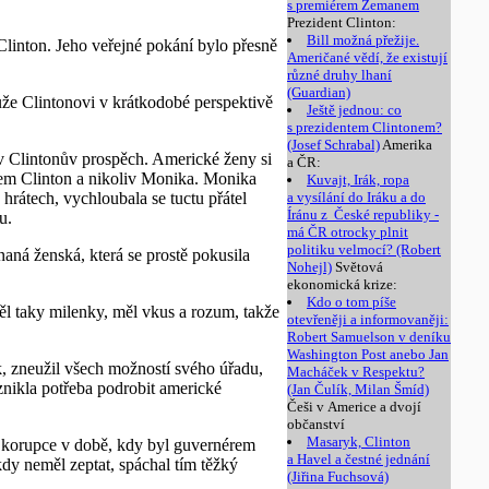
s premiérem Zemanem
Prezident Clinton:
Bill možná přežije.
linton. Jeho veřejné pokání bylo přesně
Američané vědí, že existují
různé druhy lhaní
(Guardian)
ůže Clintonovi v krátkodobé perspektivě
Ještě jednou: co
s prezidentem Clintonem?
(Josef Schrabal)
Amerika
 v Clintonův prospěch. Americké ženy si
a ČR:
okem Clinton a nikoliv Monika. Monika
Kuvajt, Irák, ropa
hrátech, vychloubala se tuctu přátel
a vysílání do Iráku a do
Íránu z České republiky -
u.
má ČR otrocky plnit
politiku velmocí? (Robert
aná ženská, která se prostě pokusila
Nohejl)
Světová
ekonomická krize:
Kdo o tom píše
měl taky milenky, měl vkus a rozum, takže
otevřeněji a informovaněji:
Robert Samuelson v deníku
Washington Post anebo Jan
, zneužil všech možností svého úřadu,
Macháček v Respektu?
znikla potřeba podrobit americké
(Jan Čulík, Milan Šmíd)
Češi v Americe a dvojí
občanství
Masaryk, Clinton
é korupce v době, kdy byl guvernérem
a Havel a čestné jednání
kdy neměl zeptat, spáchal tím těžký
(Jiřina Fuchsová)