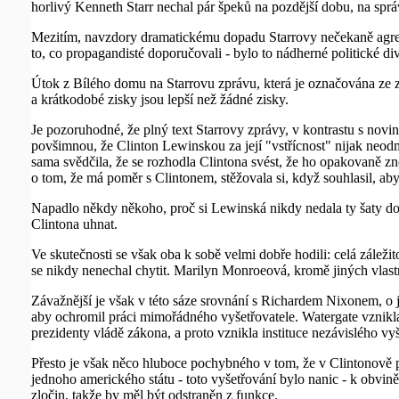
horlivý Kenneth Starr nechal pár špeků na pozdější dobu, na sprá
Mezitím, navzdory dramatickému dopadu Starrovy nečekaně agresí
to, co propagandisté doporučovali - bylo to nádherné politické di
Útok z Bílého domu na Starrovu zprávu, která je označována ze 
a krátkodobé zisky jsou lepší než žádné zisky.
Je pozoruhodné, že plný text Starrovy zprávy, v kontrastu s nov
povšimnou, že Clinton Lewinskou za její "vstřícnost" nijak neod
sama svědčila, že se rozhodla Clintona svést, že ho opakovaně zn
o tom, že má poměr s Clintonem, stěžovala si, když souhlasil, aby
Napadlo někdy někoho, proč si Lewinská nikdy nedala ty šaty do 
Clintona uhnat.
Ve skutečnosti se však oba k sobě velmi dobře hodili: celá zálež
se nikdy nenechal chytit. Marilyn Monroeová, kromě jiných vlastno
Závažnější je však v této sáze srovnání s Richardem Nixonem, o
aby ochromil práci mimořádného vyšetřovatele. Watergate vznikla
prezidenty vládě zákona, a proto vznikla instituce nezávislého vyš
Přesto je však něco hluboce pochybného v tom, že v Clintonově 
jednoho amerického státu - toto vyšetřování bylo nanic - k obvině
zločin, takže by měl být odstraněn z funkce.