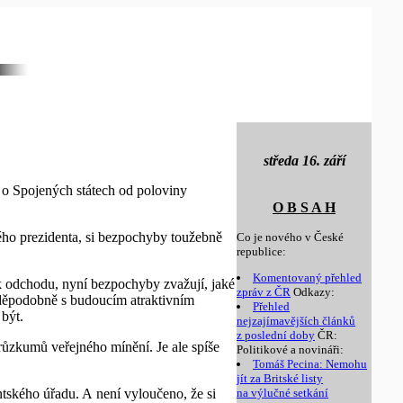
středa 16. září
 o Spojených státech od poloviny
O B S A H
ného prezidenta, si bezpochyby toužebně
Co je nového v České
republice:
Komentovaný přehled
 k odchodu, nyní bezpochyby zvažují, jaké
zpráv z ČR
Odkazy:
vděpodobně s budoucím atraktivním
Přehled
být.
nejzajímavějších článků
z poslední doby
ČR:
růzkumů veřejného mínění. Je ale spíše
Politikové a novináři:
Tomáš Pecina: Nemohu
jít za Britské listy
tského úřadu. A není vyloučeno, že si
na výlučné setkání