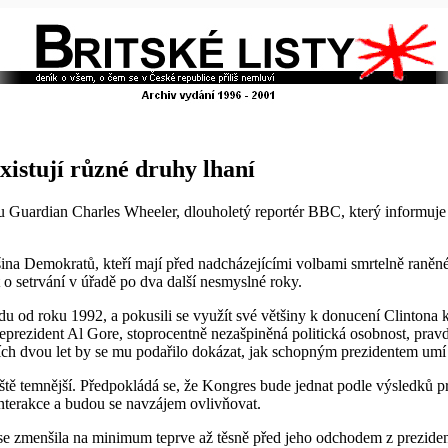
xistují různé druhy lhaní
ku Guardian Charles Wheeler, dlouholetý reportér BBC, který informuje
ětšina Demokratů, kteří mají před nadcházejícími volbami smrtelně raně
t o setrvání v úřadě po dva další nesmyslné roky.
du od roku 1992, a pokusili se využít své většiny k donucení Clintona
eprezident Al Gore, stoprocentně nezašpiněná politická osobnost, pra
ích dvou let by se mu podařilo dokázat, jak schopným prezidentem umí 
eště temnější. Předpokládá se, že Kongres bude jednat podle výsledků p
nterakce a budou se navzájem ovlivňovat.
se zmenšila na minimum teprve až těsně před jeho odchodem z preziden