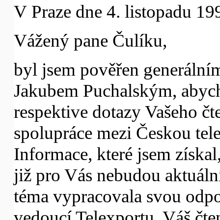
V Praze dne 4. listopadu 19
Vážený pane Čulíku,
byl jsem pověřen generální
Jakubem Puchalským, abych
respektive dotazy Vašeho čt
spolupráce mezi Českou tele
Informace, které jsem získa
již pro Vás nebudou aktuální
téma vypracovala svou odpo
vedoucí Telexportu. Váš čten