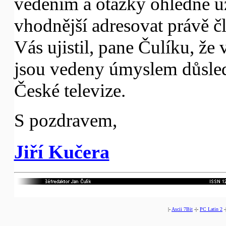
vedením a otázky ohledně u
vhodnější adresovat právě 
Vás ujistil, pane Čulíku, ž
jsou vedeny úmyslem důsled
České televize.
S pozdravem,
Jiří Kučera
|-
Ascii 7Bit
-|-
PC Latin 2
-