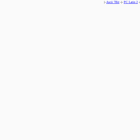
|-
Ascii 7Bit
-|-
PC Latin 2
-