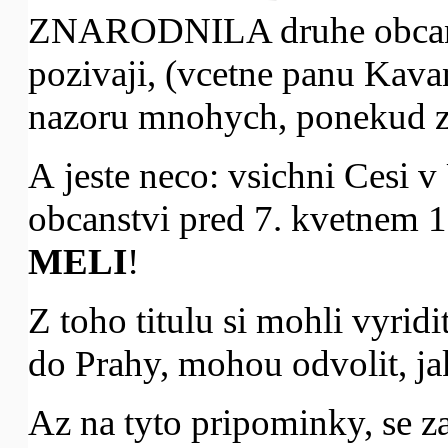
ZNARODNILA druhe obcanstv
pozivaji, (vcetne panu Kavan
nazoru mnohych, ponekud z
A jeste neco: vsichni Cesi v
obcanstvi pred 7. kvetne
MELI
!
Z toho titulu si mohli vyridit
do Prahy, mohou odvolit, jako
Az na tyto pripominky, se 