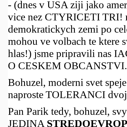
- (dnes v USA ziji jako amer
vice nez CTYRICETI TRI! 
demokratickych zemi po cele
mohou ve volbach te ktere s
hlas!) jsme pripravili n
O CESKEM OBCANSTVI.
Bohuzel, moderni svet speje
naproste TOLERANCI dvojiho
Pan Parik tedy, bohuzel, s
JEDINA
STREDOEVRO