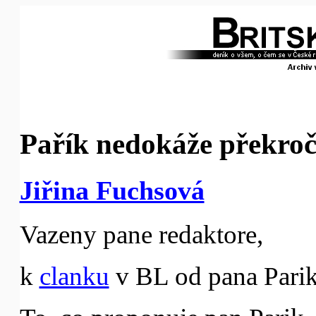
Pařík nedokáže překroči
Jiřina Fuchsová
Vazeny pane redaktore,
k
clanku
v BL od pana Parik