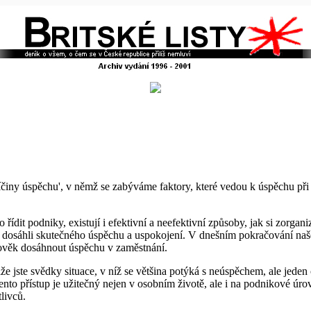
Příčiny úspěchu', v němž se zabýváme faktory, které vedou k úspěchu při 
 řídit podniky, existují i efektivní a neefektivní způsoby, jak si zorgani
ní dosáhli skutečného úspěchu a uspokojení. V dnešním pokračování naš
člověk dosáhnout úspěchu v zaměstnání.
že jste svědky situace, v níž se většina potýká s neúspěchem, ale jeden 
ento přístup je užitečný nejen v osobním životě, ale i na podnikové úr
livců.