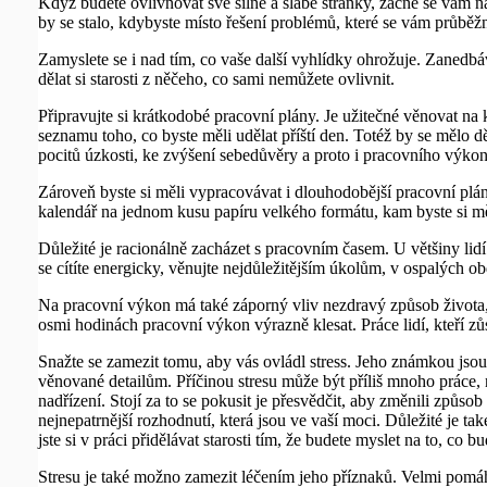
Když budete ovlivňovat své silné a slabé stránky, začne se vám nask
by se stalo, kdybyste místo řešení problémů, které se vám průběžně 
Zamyslete se i nad tím, co vaše další vyhlídky ohrožuje. Zanedbáv
dělat si starosti z něčeho, co sami nemůžete ovlivnit.
Připravujte si krátkodobé pracovní plány. Je užitečné věnovat na 
seznamu toho, co byste měli udělat příští den. Totéž by se mělo 
pocitů úzkosti, ke zvýšení sebedůvěry a proto i pracovního výko
Zároveň byste si měli vypracovávat i dlouhodobější pracovní plány
kalendář na jednom kusu papíru velkého formátu, kam byste si měl
Důležité je racionálně zacházet s pracovním časem. U většiny lid
se cítíte energicky, věnujte nejdůležitějším úkolům, v ospalých o
Na pracovní výkon má také záporný vliv nezdravý způsob života, n
osmi hodinách pracovní výkon výrazně klesat. Práce lidí, kteří zů
Snažte se zamezit tomu, aby vás ovládl stress. Jeho známkou jsou m
věnované detailům. Příčinou stresu může být příliš mnoho práce, 
nadřízení. Stojí za to se pokusit je přesvědčit, aby změnili způsob 
nejnepatrnější rozhodnutí, která jsou ve vaší moci. Důležité je také
jste si v práci přidělávat starosti tím, že budete myslet na to, co 
Stresu je také možno zamezit léčením jeho příznaků. Velmi pomá