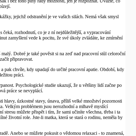
 však i bez toho plný řady možností, jen je rozpoznat. Uvažte, co
ízejí.
ekážky, jejichž odstranění je ve vašich silách. Nemá však smysl
čeká, rozhodnutí, co je z ní nejdůležitější, a vypracování
inut zamyšlení vede k pocitu, že své úkoly zvládáte, ke zmírnění
 malý. Dobré je také pověsit si na zeď nad pracovní stůl celoroční
ačít připravovat.
 a pak chvíle, kdy upadají do určité pracovní apatie. Období, kdy
ežitou práci.
anost. Psychologické studie ukazují, že u většiny lidí začne po
ová práce se nevyplácí.
ti hlavy, úzkostné stavy, únava, příliš velké množství pozornosti
stota. Velkým problémem jsou nerozhodní a mlhavě myslící
í stresu můžete přispět i tím, že sami učiníte všechna, třeba i ta
ílné životní role. Jste-li matka, která se stará o rodinu, neměla by
hradě. Anebo se můžete pokusit o vědomou relaxaci - to znamená,