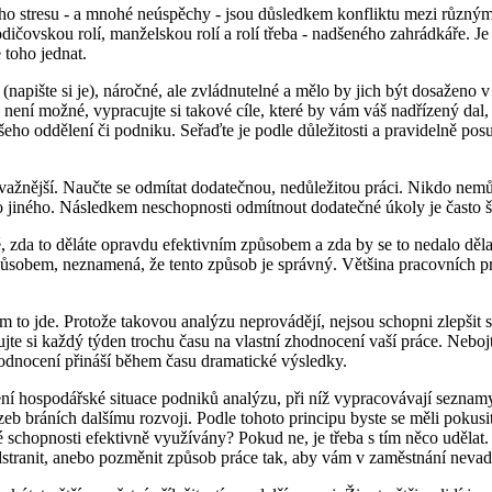
ího stresu - a mnohé neúspěchy - jsou důsledkem konfliktu mezi různými 
ičovskou rolí, manželskou rolí a rolí třeba - nadšeného zahrádkáře. Je
e toho jednat.
 (napište si je), náročné, ale zvládnutelné a mělo by jich být dosaženo v
 není možné, vypracujte si takové cíle, které by vám váš nadřízený d
eho oddělení či podniku. Seřaďte je podle důležitosti a pravidelně posuzu
závažnější. Naučte se odmítat dodatečnou, nedůležitou práci. Nikdo nemů
 jiného. Následkem neschopnosti odmítnout dodatečné úkoly je často šp
né, zda to děláte opravdu efektivním způsobem a zda by se to nedalo dělat
způsobem, neznamená, že tento způsob je správný. Většina pracovních p
 jim to jde. Protože takovou analýzu neprovádějí, nejsou schopni zlepšit
jte si každý týden trochu času na vlastní zhodnocení vaší práce. Nebojt
hodnocení přináší během času dramatické výsledky.
ní hospodářské situace podniků analýzu, při níž vypracovávají seznamy
rozeb bráních dalšímu rozvoji. Podle tohoto principu byste se měli pokusit
é schopnosti efektivně využívány? Pokud ne, je třeba s tím něco udělat.
odstranit, anebo pozměnit způsob práce tak, aby vám v zaměstnání nevad