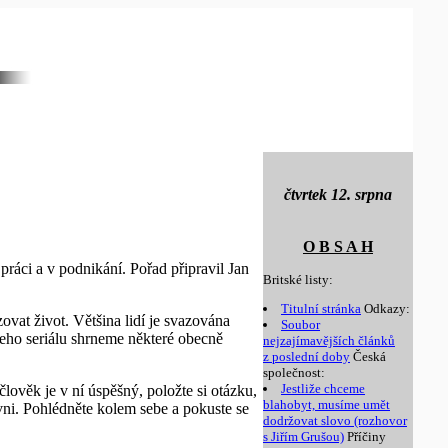
čtvrtek 12. srpna
O B S A H
práci a v podnikání. Pořad připravil Jan
Britské listy:
Titulní stránka
Odkazy:
zovat život. Většina lidí je svazována
Soubor
eho seriálu shrneme některé obecně
nejzajímavějších článků
z poslední doby
Česká
společnost:
Jestliže chceme
člověk je v ní úspěšný, položte si otázku,
blahobyt, musíme umět
ovni. Pohlédněte kolem sebe a pokuste se
dodržovat slovo (rozhovor
s Jiřím Grušou)
Příčiny