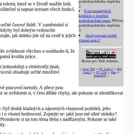
podnikatelského úspěchu
rolemi, které se v životě snažíte hrát.
2:
 užitečné si napsat seznam všech funkcí,
O nejznámějších
knihách o úspěšné
podnikatelské praxi
Příčiny
 určité časové lhůtě. V zaměstnání si
podnikatelského úspěchu
al, kdyby byl dobrým vedoucím
3:
jte, jak daleko jste už na cestě k jejich
Analyzujeme dobře
vlastní práci?
že zvládnout všechno a souhlasíte-li, že
atná kvalita práce.
Ikona pro Vaši stránku...
 jednodušeji a efektivněji jinak.
|-
Ascii 7Bit
-|-
PC Latin 2
-|-
ISO
rocesů obsahuje určité množství
Latin 2
-|-
CP 1250
-|-
Mac
-|-
Kameničtí
-|
 své pracovní metody. A přece jsou
e se uvědomit si, v čem děláte chyby, ale pokuste se identifikovat
 čtyř druhů kladných a záporných vlastností podniků, jeho
 i o vlastní hodnocení. Zeptejte se: jaké jsou mé silné stránky?
 Promluvte si na toto téma třeba s nadřízeným. Pokuste se také
ily.