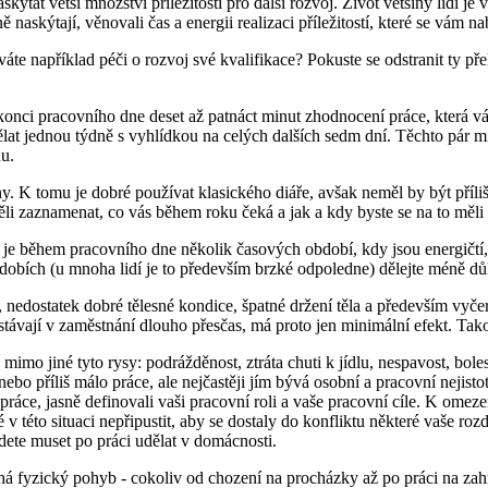
ýtat větší množství příležitostí pro další rozvoj. Život většiny lidí je
naskýtají, věnovali čas a energii realizaci příležitostí, které se vám nab
áte například péči o rozvoj své kvalifikace? Pokuste se odstranit ty př
konci pracovního dne deset až patnáct minut zhodnocení práce, která vás 
dělat jednou týdně s vyhlídkou na celých dalších sedm dní. Těchto pár m
nu.
. K tomu je dobré používat klasického diáře, avšak neměl by být příliš
i zaznamenat, co vás během roku čeká a jak a kdy byste se na to měli z
í je během pracovního dne několik časových období, kdy jsou energičtí,
bdobích (u mnoha lidí je to především brzké odpoledne) dělejte méně důl
edostatek dobré tělesné kondice, špatné držení těla a především vyčerp
stávají v zaměstnání dlouho přesčas, má proto jen minimální efekt. Tak
imo jiné tyto rysy: podrážděnost, ztráta chuti k jídlu, nespavost, boles
nebo příliš málo práce, ale nejčastěji jím bývá osobní a pracovní neji
práce, jasně definovali vaši pracovní roli a vaše pracovní cíle. K omezen
 v této situaci nepřipustit, aby se dostaly do konfliktu některé vaše rozd
budete muset po práci udělat v domácnosti.
há fyzický pohyb - cokoliv od chození na procházky až po práci na za