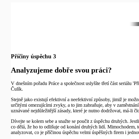
Příčiny úspěchu 3
Analyzujeme dobře svou práci?
V dnešním pořadu Práce a společnost uslyšíte třetí část seriálu '
Čulík.
Stejně jako existují efektivní a neefektivní způsoby, jimiž je možno
určitými omezujícími zvyky, a to jim zabraňuje, aby v zaměstná
uznávané nejdůležitější zásady, které je nutno dodržovat, má-li 
Dívejte se kolem sebe a snažte se poučit z úspěchu druhých. Jestli
co dělá, že ho to odlišuje od konání druhých lidí. Mimochodem, t
analyzovat, co je příčinou úspěchu velmi úspěšných firem i jednot