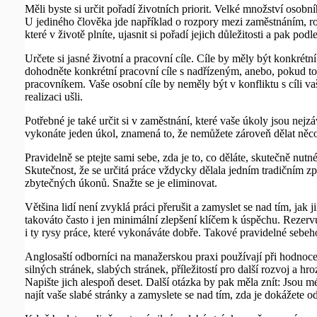
Měli byste si určit pořadí životních priorit. Velké množství osobn
U jediného člověka jde například o rozpory mezi zaměstnáním, rod
které v životě plníte, ujasnit si pořadí jejich důležitosti a pak podl
Určete si jasné životní a pracovní cíle. Cíle by měly být konkrétní
dohodněte konkrétní pracovní cíle s nadřízeným, anebo, pokud to
pracovníkem. Vaše osobní cíle by neměly být v konfliktu s cíli vaš
realizaci ušli.
Potřebné je také určit si v zaměstnání, které vaše úkoly jsou nej
vykonáte jeden úkol, znamená to, že nemůžete zároveň dělat něco
Pravidelně se ptejte sami sebe, zda je to, co děláte, skutečně nut
Skutečnost, že se určitá práce vždycky dělala jedním tradičním 
zbytečných úkonů. Snažte se je eliminovat.
Většina lidí není zvyklá práci přerušit a zamyslet se nad tím, jak
takováto často i jen minimální zlepšení klíčem k úspěchu. Rezervu
i ty rysy práce, které vykonáváte dobře. Takové pravidelné sebe
Anglosaští odborníci na manažerskou praxi používají při hodnoce
silných stránek, slabých stránek, příležitostí pro další rozvoj a h
Napište jich alespoň deset. Další otázka by pak měla znít: Jsou m
najít vaše slabé stránky a zamyslete se nad tím, zda je dokážete 