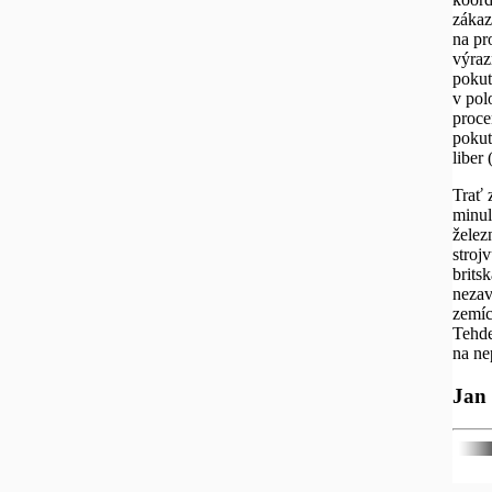
zákaz
na pr
výraz
pokut
v pol
proce
pokut
liber
Trať 
minul
želez
stroj
brits
nezav
zemíc
Tehde
na ne
Jan 