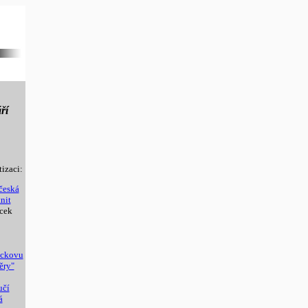
ří
tizaci:
 česká
nit
cek
ackovu
ěry"
učí
á