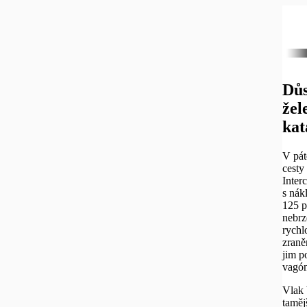
Důs
žel
kat
V pát
cesty
Inter
s nák
125 p
nebrz
rychlo
zraně
jim p
vagón
Vlak 
taměj