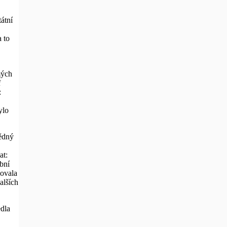
tátní
 to
mých
f
:
ylo
vědný
at:
bní
zovala
alších
dla