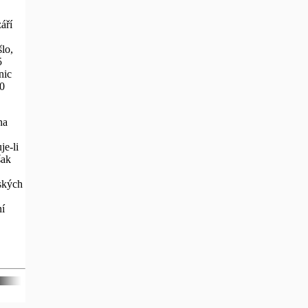
áří
lo,
5
nic
0
na
je-li
šak
pských
.
ní