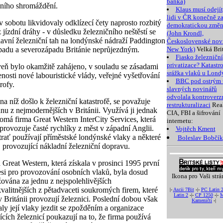
banka)
ního shromáždění.
Klaus musí odejít
lidi v ČR konečně za
 v sobotu likvidovaly odklízecí čety naprosto rozbitý
demokratickou změ
z jízdní dráhy - v důsledku železničního neštěstí se
(John Krondl,
hlavní železniční tah na londýnské nádraží Paddington
Československé nov
padu a severozápadu Británie neprůjezdným.
New York)
Velká Bri
Fiasko železniční
privatizace? Katastro
eň bylo okamžitě zahájeno, v souladu se zásadami
srážka vlaků u Lond
enosti nové labouristické vlády, veřejné vyšetřování
BBC pod ostrým 
rofy.
slavných novinářů
odvolala kontroverz
 na níž došlo k železniční katastrofě, se považuje
restrukturalizaci
Rea
dnu z nejmodernějších v Británii. Využívá ji jednak
CIA, FBI a šifrování
omá firma Great Western InterCity Services, která
internetu:
 provozuje časté rychlíky z měst v západní Anglii.
Vojtěch Kment
trať používají příměstské londýnské vlaky a některé
Boleslav Bobčík
, provozující nákladní železniční dopravu.
 Great Western, která získala v prosinci 1995 první
si pro provozování osobních vlaků, byla dosud
Ikona pro Vaši strá
ována za jednu z nejspolehlivějších
kvalitnějších z pětadvaceti soukromých firem, které
|-
Ascii 7Bit
-|-
PC Latin 
Latin 2
-|-
CP 1250
-|-
M
v Británii provozují železnici. Poslední dobou však
Kameničtí
-|
aly její vlaky jezdit se zpožděním a organizace
jících železnicí poukazují na to, že firma používá