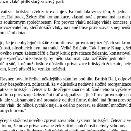
vozu vlaků příliš starý vozový park.
vatizaci britských železnic existuje v Británii takový systém, že jedna s
tuce, Railtrack, Železniční komunikace, vlastní tratě a pronajímá na nich
z soukromým společnostem. Pro provoz vlaků uděluje vláda koncese, a
rovozovatelům, kteří dokáží vlaky na dané trase provozovat s nejmenší
u státní dotací.
 je, že je neobyčejně složité zkoordinovat provoz nejrůznějších soukro
čností, působících nyní na tratích Velké Británie. Tak Jimmy Knapp, šé
ového svazu železničářů a častý kritik privatizace železnic, konstatoval
jné vyšetřování katastrofy by mělo zkoumat, zda roztříštění jednotné
niční sítě, k němuž došlo v důsledku privatizace britských železnic, neb
rem, který přispěl ke vzniku neštěstí.
 Rayner, bývalý ředitel někdejšího státního podniku British Rail, odpo
ázky bezpečnosti, zdůraznil, že v důsledku nedávné složité reorganizace
vatizace britských železnic bude zřejmě značně obtížné nehodu vyšetřov
a firma provozuje železniční trať a signalizaci, jiná firma provozuje oso
ík, ale vlak samotný má pronajatý od třetí firmy, úplně jiná firma provo
dní vlak, do něhož rychlík najel, a celého procesu se účastní množství d
omých firem."
čejná složitost nového zprivatizovaného systému britských železnic ve
k tomu, že nové privatizované železniční společnosti nebyly schopny
inovaně vytvořit dostatečně efektivní telefonní informační službu pro