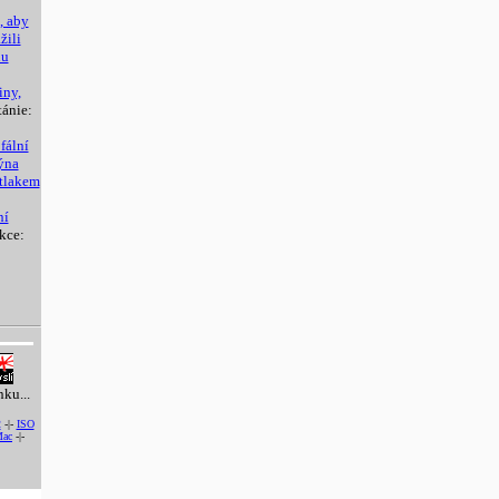
, aby
žili
nu
iny,
tánie:
fální
ýna
tlakem
ní
kce:
nku...
2
-|-
ISO
ac
-|-