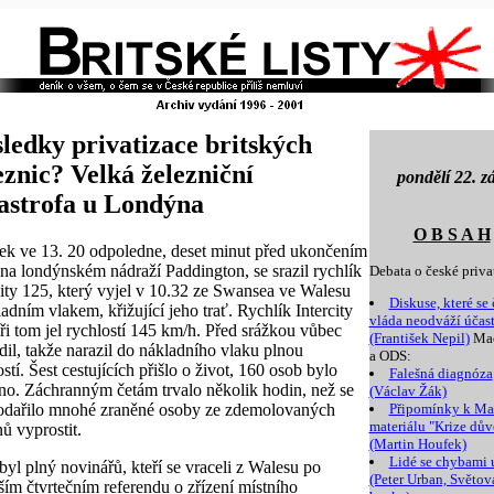
ledky privatizace britských
eznic? Velká železniční
pondělí 22. zá
astrofa u Londýna
O B S A H
ek ve 13. 20 odpoledne, deset minut před ukončením
 na londýnském nádraží Paddington, se srazil rychlík
Debata o české priva
city 125, který vyjel v 10.32 ze Swansea ve Walesu
Diskuse, které se
ladním vlakem, křižující jeho trať. Rychlík Intercity
vláda neodváží účast
ři tom jel rychlostí 145 km/h. Před srážkou vůbec
(František Nepil)
Ma
dil, takže narazil do nákladního vlaku plnou
a ODS:
stí. Šest cestujících přišlo o život, 160 osob bylo
Falešná diagnóza
no. Záchranným četám trvalo několik hodin, než se
(Václav Žák)
odařilo mnohé zraněné osoby ze zdemolovaných
Připomínky k M
materiálu "Krize dův
ů vyprostit.
(Martin Houfek)
Lidé se chybami 
byl plný novinářů, kteří se vraceli z Walesu po
(Peter Urban, Světov
ším čtvrtečním referendu o zřízení místního