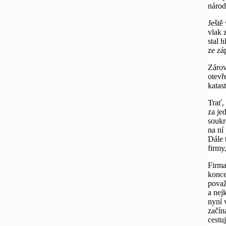
národ
Ještě
vlak 
stal 
ze zá
Zárov
otevř
katast
Trať,
za je
soukr
na ní
Dále 
firmy
Firma
konce
považ
a nej
nyní 
začín
cestu