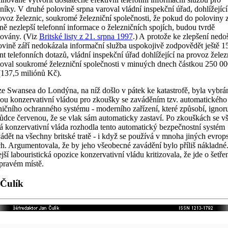
níky. V druhé polovině srpna varoval vládní inspekční úřad, dohlížející
ovoz železnic, soukromé železniční společnosti, že pokud do poloviny z
ně nezlepší telefonní informace o železničních spojích, budou tvrdě
ovány. (Viz
Britské listy z 21. srpna 1997
.) A protože ke zlepšení nedoš
ovině září nedokázala informační služba uspokojivě zodpovědět ještě 1
nt telefonních dotazů, vládní inspekční úřad dohlížející na provoz želez
oval soukromé železniční společnosti v minuých dnech částkou 250 00
 (137,5 miliónů Kč).
ze Swansea do Londýna, na níž došlo v pátek ke katastrofě, byla vybrá
ou konzervativní vládou pro zkoušky se zaváděním tzv. automatického
ničního ochranného systému - moderního zařízení, které způsobí, ignoru
vůdce červenou, že se vlak sám automaticky zastaví. Po zkouškách se v
ká konzervativní vláda rozhodla tento automatický bezpečnostní systém
ádět na všechny britské tratě - i když se používá v mnoha jiných evro
h. Argumentovala, že by jeho všeobecné zavádění bylo příliš nákladné
jší labouristická opozice konzervativní vládu kritizovala, že jde o šetře
pravém místě.
Čulík