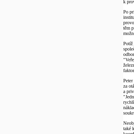
k pro
Po pri
insti
provo
těm p
možno
Potíž
spole
odbor
"Veře
želez
fakto
Peter
za ot
a pri
"Jedn
rychl
nákla
soukr
Neoby
také 
koord