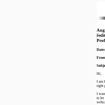
Angl
ředi
Prof
Date:
From
Subje
Hi,
I am 
right 
I wan
to le
webca