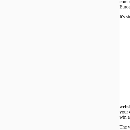
commu
Europ
It's s
websi
your 
win a
The w