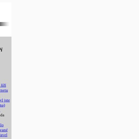
ří
šíří
rnetu
yl jste
na)
a
da
slo
ované
Pavel