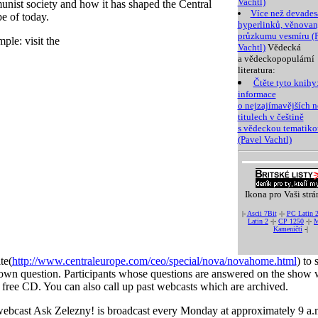
Vachtl)
nist society and how it has shaped the Central
Více než devades
e of today.
hyperlinků, věnova
průzkumu vesmíru (
imple: visit the
Vachtl)
Vědecká
a vědeckopopulární
literatura:
Čtěte tyto knihy
informace
o nejzajímavějších 
titulech v češtině
s vědeckou tematiko
(Pavel Vachtl)
Ikona pro Vaši strá
|-
Ascii 7Bit
-|-
PC Latin 
Latin 2
-|-
CP 1250
-|-
M
Kameničtí
-|
te(
http://www.centraleurope.com/ceo/special/nova/novahome.html
) to 
own question. Participants whose questions are answered on the show w
 free CD. You can also call up past webcasts which are archived.
ebcast Ask Zelezny! is broadcast every Monday at approximately 9 a.