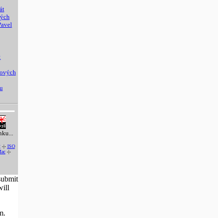
át
ných
Pavel
:
nových
u
nku...
2
-|-
ISO
ac
-|-
submit
ill
m.