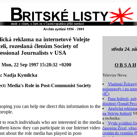
ická reklama na internetové Volejte
teli, rozeslaná členům Society of
středa 24. zá
essional Journalists v USA
 Mon, 22 Sep 1997 15:28:32 +0200
O B S A H
: Nadja Kymlicka
Televize Nova:
Vladimír Železný 
ct: Media's Role in Post-Communist Society
polopravdy i po inte
(JČ)
Pane řediteli, neb
disident (Tomáš Peci
hoping you can help me direct this information to the
Anglická reklam
people.
na Volejte řediteli
Vě
a technika:
t to reach individuals who are interested in the media
Vyjde zvláštní čí
t them know they can participate in our Internet video
časopisu Živel, věn
st about the role media has played in post-
cestám do vesmíru (