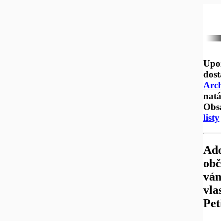
Upoz
dost
Arc
natá
Obs
listy
Ado
obč
vám
vla
Pet