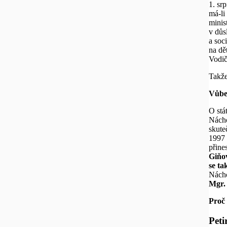
1. sr
má-li
minis
v důs
a soc
na dě
Vodič
Takže
Vůbe
O stá
Nácho
skute
1997 
přine
Giňov
se tak
Nácho
Mgr. 
Proč 
Peti