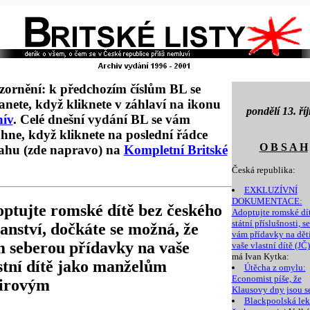
ornění: k předchozím číslům BL se
anete, když kliknete v záhlaví na ikonu
pondělí 13. ří
hív
. Celé dnešní vydání BL se vám
hne, když kliknete na poslední řádce
O B S A H
ahu (zde napravo) na
Kompletní Britské
Česká republika:
EXKLUZÍVNÍ
DOKUMENTACE:
ptujte romské dítě bez českého
Adoptujte romské dí
státní příslušnosti, s
anství, dočkáte se možná, že
vám přídavky na děti
 seberou přídavky na vaše
vaše vlastní dítě (JČ
má Ivan Kytka:
stní dítě jako manželům
Útěcha z omylu:
Economist píše, že
irovým
Klausovy dny jsou s
Blackpoolská lek