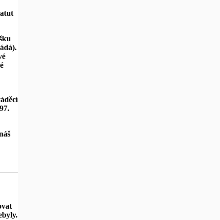
atut
ášku
ádá).
vé
é
váděcí
97.
náš
ovat
ebyly.