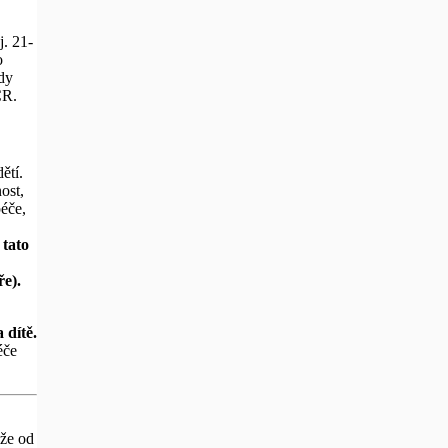
j. 21-
o
dy
ČR.
ětí.
ost,
péče,
 tato
ře).
 dítě.
éče
 že od