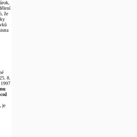
árok,
dělení
6, že
vky
avků
istra
né
25. 8.
. 1997
ínu
 což
 je