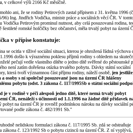
u
, v celkové výši 2166 Kč měsíčně.
ohlo ani, že se rodiny Petirových zastal přípisem z 31. května 1996 (č
/96) Ing. Jindřich Vodička, ministr práce a sociálních věcí ČR. V tomt
su Vodička Petirovým prominul nutnost, aby celá posuzovaná rodina, te
ě šestileté romské holčičky bez občanství, měla trvalý pobyt na území 
čka v přípise konstatuje:
na se ocitla v tíživé sociální situaci, kterou je ohrožená řádná výchova d
1.1996 došlo k výraznému poklesu příjmů rodiny s ohledem na skutečn
nželé pečují vedle vlastního dítěte o jedno dítě svěřené do pěstounské 
rého není zatím dořešena otázka trvalého pobytu. Dávky státní sociální
ry, která tvoří významnou část příjmu rodiny, náleží osobě,
jen jestliže
 a osoby s ní společně posuzované jsou na území ČR hlášeny
alému pobytu (odst. 3 zákona č. 117/1995Sb o státní sociální podpo
 je v rodině v péči alespoň jedno dítě, které nemá trvalý pobyt
emí ČR, nenáleží s účinnosti od 1.1.1996 na žádné dítě přídavek na
ý pobyt na území ČR je rovněž podmínkou nároku na dávky sociální p
tované podle zákona č. 482/1991 Sb."
uhodně nelidskou formulaci zákona č. 117/1995 Sb. zdá se odstraňuje
a zákona č. 123/1992 Sb o pobytu cizinců na území ČR. Z ní vyplývá,