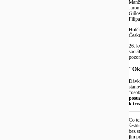
Manže
Jarom
Giňov
Filipa
Holči
České
26. k
sociá
pozor
"Ok
Dávky
stano
"osob
posuz
k trv
Co te
šesti
bez s
jim p