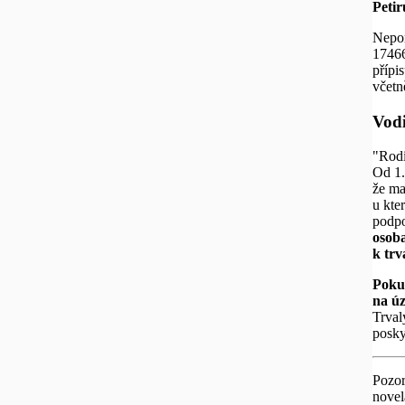
Petir
Nepom
17466
přípi
včetn
Vodi
"Rodi
Od 1.
že ma
u kte
podpo
osoba
k trv
Pokud
na úz
Trval
posky
Pozor
novel