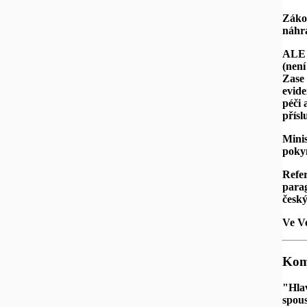
Zákon
náhra
ALE :
(není
Zase 
evide
péči 
přísl
Minis
pokyn
Refer
parag
česk
Ve Ve
Kome
"Hlav
spous