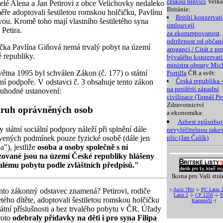
českou pravici
Velká
lé Alena a Jan Petirovi z obce Velichovky nedaleko
Británie:
ěře adoptovali šestiletou romskou holčičku, Pavlínu
Britští konzervati
ou. Kromě toho mají vlastního šestiletého syna
omlouvají
 Petira.
za zkorumpovanost,
odtrženost od občanů
čka Pavlína Giňová nemá trvalý pobyt na území
aroganci / Citát z pr
 republiky.
bývalého konzervat
ministra obrany Mic
větna 1995 byl schválen Zákon (č. 177) o státní
Portilla
ČR a svět:
Česká republika -
lní podpoře. V odstavci č. 3 obsahuje tento zákon
na periférii západní
uhodné ustanovení:
civilizace (Tomáš Pe
Zdravotnictví
ruh oprávněných osob
a ekonomika:
Azbest způsobuj
 státní sociální podpory náleží při splnění dále
nevyléčitelnou rako
vených podmínek pouze fyzické osobě (dále jen
plic (Jan Čulík)
a"), jestliže
osoba a osoby společně s ní
ované jsou na území České republiky hlášeny
alému pobytu podle zvláštních předpisů."
Ikona pro Vaši strá
nto zákonný odstavec znamená? Petirovi, rodiče
|-
Ascii 7Bit
-|-
PC Latin 
Latin 2
-|-
CP 1250
-|-
M
letého dítěte, adoptovali šestiletou romskou holčičku
Kameničtí
-|
tátní příslušnosti a bez trvalého pobytu v ČR. Úřady
roto
odebraly přídavky na děti i pro syna Filipa