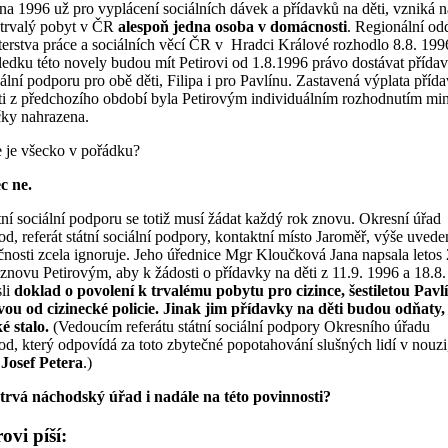
pna 1996 už pro vyplácení sociálních dávek a přídavků na děti, vzniká n
 trvalý pobyt v ČR
alespoň jedna osoba v domácnosti
. Regionální od
terstva práce a sociálních věcí ČR v Hradci Králové rozhodlo 8.8. 199
ledku této novely budou mít Petirovi od 1.8.1996 právo dostávat přída
iální podporu pro obě děti, Filipa i pro Pavlínu. Zastavená výplata příd
ti z předchozího období byla Petirovým individuálním rozhodnutím min
ky nahrazena.
 je všecko v pořádku?
c ne.
tní sociální podporu se totiž musí žádat každý rok znovu. Okresní úřad
d, referát státní sociální podpory, kontaktní místo Jaroměř, výše uvede
čnosti zcela ignoruje. Jeho úřednice Mgr Kloučková Jana napsala letos 
znovu Petirovým, aby k žádosti o přídavky na děti z 11.9. 1996 a 18.8
sli
doklad o povolení k trvalému pobytu pro cizince, šestiletou Pavl
ou od cizinecké policie. Jinak jim přídavky na děti budou odňaty,
é stalo.
(Vedoucím referátu státní sociální podpory Okresního úřadu
d, který odpovídá za toto zbytečné popotahování slušných lidí v nouzi,
Josef Petera
.)
trvá náchodský úřad i nadále na této povinnosti?
rovi píší: