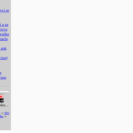
vci se
 a za
ojevu
ivního
haela
 stát
cina)
e
vinu
nku...
2
-|-
ISO
ac
-|-