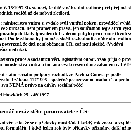
 č. 15/1997 Sb. stanoví, že dítě v náhradní rodinné péči přejímá st
dních rodičů až do nabytí zletilosti.
 ministerstvo vnitra si vydalo svůj vnitřní pokyn, prováděcí vyhl
 ve Sbírkách, není pramenem práva, jen současnou legislativu vykl
požadují doklady (povolení k trvalému pobytu pro cizince) kvůli s
nci. Podle zákona by jim mělo stačit rozhodnutí o náhradní rodinn
a potvrzení, že dítě není občanem ČR, což není složité. (Vydává
ušná matrika).
terstvo práce a sociálních věcí, legislativní odbor, však přijalo pro
 ministerstva vnitra a tím anulovalo řešení dané zákonem č. 15/19
át státní sociální podpory rozhodl, že Pavlína Giňová je podle
rafu 3 zákona 117/1995 "společně posuzovanou osobou", a proto 
ý syn NEMÁ právo na dávky sociální péče!
lichovkách 25. září 1997
ntář nezávislého pozorovatele z ČR:
ní věc je ta, že se o přídavky musí žádat každý rok znovu a vyplň
tu formulářů. I když jeden rok byly přídavky přiznány, další už n